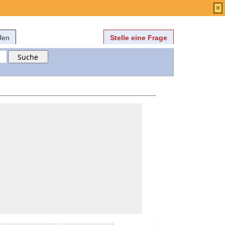
Anmelden
über
FAQ
×
fen
Stelle eine Frage