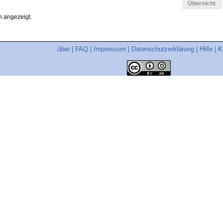
Übersicht
 angezeigt.
über
|
FAQ
|
Impressum
|
Datenschutzerklärung
|
Hilfe
|
K