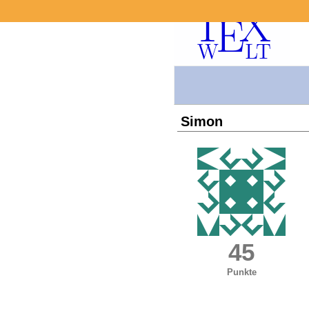
Simon
45
Punkte