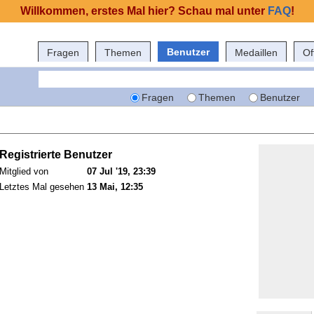
Willkommen, erstes Mal hier? Schau mal unter
FAQ
!
Benutzer
Fragen
Themen
Medaillen
Of
Fragen
Themen
Benutzer
Registrierte Benutzer
Mitglied von
07 Jul '19, 23:39
Letztes Mal gesehen
13 Mai, 12:35