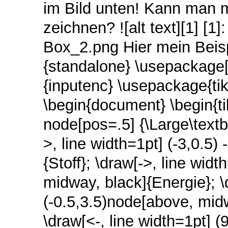
im Bild unten! Kann man mi
zeichnen? ![alt text][1] [1]
Box_2.png Hier mein Beis
{standalone} \usepackage
{inputenc} \usepackage{tik
\begin{document} \begin{tik
node[pos=.5] {\Large\text
>, line width=1pt] (-3,0.5)
{Stoff}; \draw[->, line widt
midway, black]{Energie}; \d
(-0.5,3.5)node[above, mi
\draw[<-, line width=1pt] (