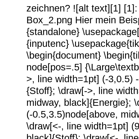
zeichnen? ![alt text][1] [1]
Box_2.png Hier mein Beis
{standalone} \usepackage
{inputenc} \usepackage{tik
\begin{document} \begin{tik
node[pos=.5] {\Large\text
>, line width=1pt] (-3,0.5)
{Stoff}; \draw[->, line widt
midway, black]{Energie}; \d
(-0.5,3.5)node[above, mi
\draw[<-, line width=1pt] (
black]{Stoff}; \draw[<-, lin