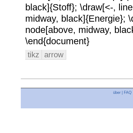
black]{Stoff}; \draw[<-, lin
midway, black]{Energie}; \d
node[above, midway, black]
\end{document}
tikz
arrow
über
|
FAQ