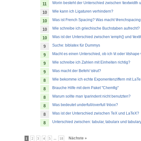
Worin besteht der Unterschied zwischen \textwidth u
11
Wie kann ich Ligaturen verhindern?
10
Was ist French Spacing? Was macht \frenchspacin
10
Wie schreibe ich griechische Buchstaben aufrecht?
10
Was ist der Unterschied zwischen \emph{} und \textit
10
Suche: biblatex für Dummys
9
Macht es einen Unterschied, ob ich \it oder \itshap
9
Wie schreibe ich Zahlen mit Einheiten richtig?
9
Was macht der Befehl \strut?
9
Wie bekomme ich echte Exponentenziffern mit LaT
8
Brauche Hilfe mit dem Paket "Chemfig"
8
Warum sollte man \parindent nicht benutzten?
8
Was bedeutet underfull/overfull \hbox?
8
Was ist der Unterschied zwischen TeX und LaTeX?
8
Unterschied zwischen: tabular, tabularx und tabular
8
...
Nächste »
1
2
3
4
5
18