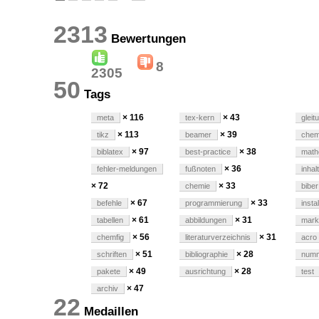
2313
Bewertungen
8
2305
50
Tags
× 116
× 43
meta
tex-kern
glei
× 113
× 39
tikz
beamer
che
× 97
× 38
biblatex
best-practice
math
× 36
fehler-meldungen
fußnoten
inhal
× 72
× 33
chemie
biber
× 67
× 33
befehle
programmierung
instal
× 61
× 31
tabellen
abbildungen
mar
× 56
× 31
chemfig
literaturverzeichnis
acro
× 51
× 28
schriften
bibliographie
numm
× 49
× 28
pakete
ausrichtung
test
× 47
archiv
22
Medaillen