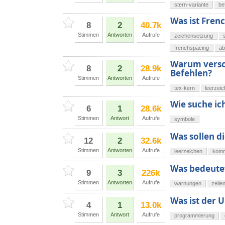
stern-variante
be
Was ist Fren
8
2
40.7k
Stimmen
Antworten
Aufrufe
zeichensetzung
frenchspacing
ab
Warum versch
8
2
28.9k
Befehlen?
Stimmen
Antworten
Aufrufe
tex-kern
leerzei
Wie suche ic
6
1
28.6k
Stimmen
Antwort
Aufrufe
symbole
Was sollen d
12
2
32.6k
Stimmen
Antworten
Aufrufe
leerzeichen
komm
Was bedeutet
9
3
226k
Stimmen
Antworten
Aufrufe
warnungen
zeil
Was ist der 
4
1
13.0k
Stimmen
Antwort
Aufrufe
programmierung