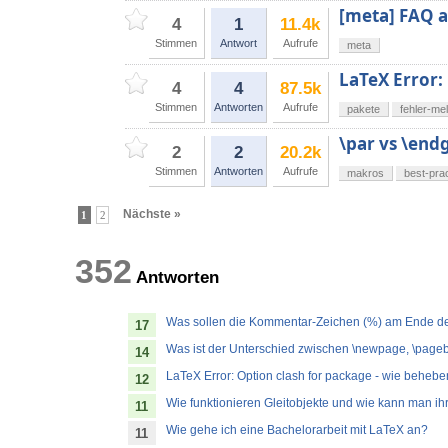
[meta] FAQ 
4
1
11.4k
Stimmen
Antwort
Aufrufe
meta
LaTeX Error: 
4
4
87.5k
Stimmen
Antworten
Aufrufe
pakete
fehler-me
\par vs \end
2
2
20.2k
Stimmen
Antworten
Aufrufe
makros
best-pra
Nächste »
1
2
352
Antworten
Was sollen die Kommentar-Zeichen (%) am Ende de
17
Was ist der Unterschied zwischen \newpage, \page
14
LaTeX Error: Option clash for package - wie beheb
12
Wie funktionieren Gleitobjekte und wie kann man ih
11
Wie gehe ich eine Bachelorarbeit mit LaTeX an?
11