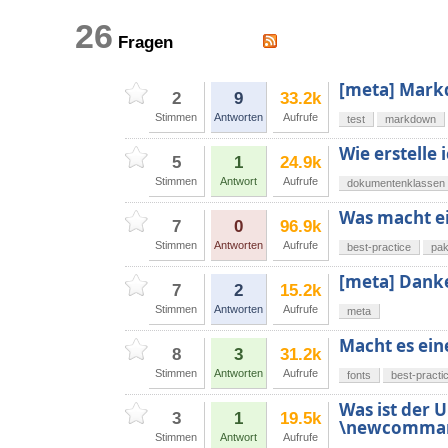
26
Fragen
[meta] Mark
2
9
33.2k
Stimmen
Antworten
Aufrufe
test
markdown
Wie erstelle
5
1
24.9k
Stimmen
Antwort
Aufrufe
dokumentenklassen
Was macht ei
7
0
96.9k
Stimmen
Antworten
Aufrufe
best-practice
pak
[meta] Dank
7
2
15.2k
Stimmen
Antworten
Aufrufe
meta
Macht es ein
8
3
31.2k
Stimmen
Antworten
Aufrufe
fonts
best-practi
Was ist der
3
1
19.5k
\newcomma
Stimmen
Antwort
Aufrufe