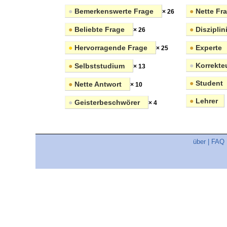
●
Bemerkenswerte Frage
●
Nette Fr
× 26
●
Beliebte Frage
●
Disziplin
× 26
●
Hervorragende Frage
●
Experte
× 25
●
Korrekte
●
Selbststudium
× 13
●
Student
●
Nette Antwort
× 10
●
Lehrer
●
Geisterbeschwörer
× 4
über
|
FAQ