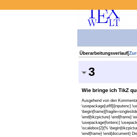
Überarbeitungsverlauf[
Zur
3
Wie bringe ich TikZ q
Ausgehend von den Kommentaren 
\usepackage[utf8]{inputenc} \u
\begin{frame}[fragile=singleslide
\end{tikzpicture} \end{frame} 
\usepackage{fontenc} \usepacka
\scalebox{2}{% \begin{tikzpicture
\end{frame} \end{document} Die