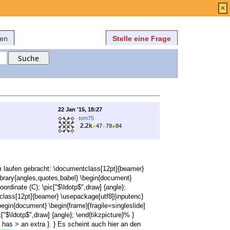
Anmelden
über
FAQ
×
fen
Stelle eine Frage
22 Jan '15, 18:27
tom75
2.2k
●
47
●
79
●
84
m laufen gebracht: \documentclass[12pt]{beamer}
brary{angles,quotes,babel} \begin{document}
coordinate (C); \pic["$\ldotp$",draw] {angle};
tclass[12pt]{beamer} \usepackage[utf8]{inputenc}
egin{document} \begin{frame}[fragile=singleslide]
c["$\ldotp$",draw] {angle}; \end{tikzpicture}% }
as > an extra }. } Es scheint auch hier an den