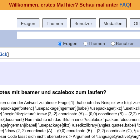
Willkommen, erstes Mal hier? Schau mal unter
FAQ
!
Fragen
Themen
Benutzer
Medaillen
Of
Fragen
Themen
Benutzer
ück
]
uotes mit beamer und scalebox zum laufen?
unter der Antwort zu [dieser Frage][1], habe ich das Beispiel wie folgt zu
sepackage{fontenc} \usepackage[ngerman]{babel} \usepackage{tikz} \usetikzli
] \begin{tikzpicture} \draw (2,-2) coordinate (A) -- (0,0) coordinate (B) -- (2,2) 
\end{document} Nun möchte ich das Bild in eine `\scalebox` packen. \documen
ge[ngerman]{babel} \usepackage{tikz} \usetikzlibrary{angles,quotes,babel} \b
} \draw (2,-2) coordinate (A) -- (0,0) coordinate (B) -- (2,2) coordinate (C); \pi
ser Code lässt sich nicht übersetzen: > Argument of \language@active@arg" h