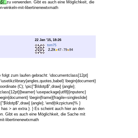
p$}`
zu verwenden. Gibt es auch eine Möglichkeit, die
on-winkeln-mit-libertinenewtxmath
22 Jan '15, 18:26
tom75
2.2k
●
47
●
79
●
84
e folgt zum laufen gebracht: \documentclass[12pt]
usetikzlibrary{angles,quotes,babel} \begin{document}
coordinate (C); \pic["$\ldotp$",draw] {angle};
tclass[12pt]{beamer} \usepackage[utf8]{inputenc}
egin{document} \begin{frame}[fragile=singleslide]
c["$\ldotp$",draw] {angle}; \end{tikzpicture}% }
as > an extra }. } Es scheint auch hier an den
en. Gibt es auch eine Möglichkeit, die Sache mit
mit-libertinenewtxmath