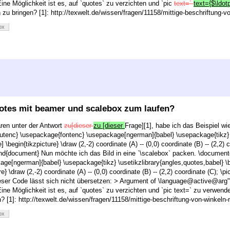
ine Möglichkeit ist es, auf `quotes` zu verzichten und `pic
text=`
text={$\ldot
zu bringen? [1]: http://texwelt.de/wissen/fragen/11158/mittige-beschriftung-v
ox
uotes mit beamer und scalebox zum laufen?
en unter der Antwort
zu[dieser
zu [dieser
Frage][1], habe ich das Beispiel wi
utenc} \usepackage{fontenc} \usepackage[ngerman]{babel} \usepackage{tikz} \
] \begin{tikzpicture} \draw (2,-2) coordinate (A) -- (0,0) coordinate (B) -- (2,2) 
\end{document} Nun möchte ich das Bild in eine `\scalebox` packen. \documen
ge[ngerman]{babel} \usepackage{tikz} \usetikzlibrary{angles,quotes,babel} \b
} \draw (2,-2) coordinate (A) -- (0,0) coordinate (B) -- (2,2) coordinate (C); \pi
ser Code lässt sich nicht übersetzen: > Argument of \language@active@arg" h
ine Möglichkeit ist es, auf `quotes` zu verzichten und `pic text=` zu verwend
 [1]: http://texwelt.de/wissen/fragen/11158/mittige-beschriftung-von-winkeln-
ox