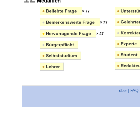
Medaillen
●
Beliebte Frage
●
Unterstüt
× 77
●
Gelehrte
●
Bemerkenswerte Frage
× 77
●
Korrekte
●
Hervorragende Frage
× 47
●
Experte
●
Bürgerpflicht
●
Student
●
Selbststudium
●
Redakteu
●
Lehrer
über
|
FAQ