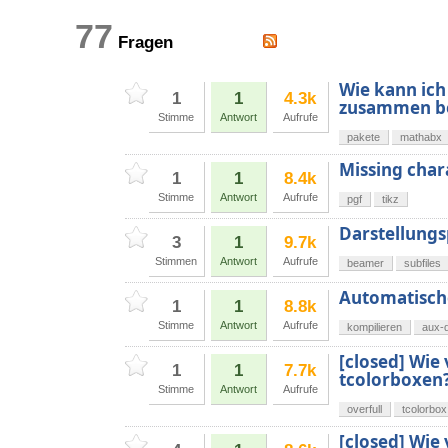
77
Fragen
Wie kann ich
1
1
4.3k
zusammen b
Stimme
Antwort
Aufrufe
pakete
mathabx
Missing chara
1
1
8.4k
Stimme
Antwort
Aufrufe
pgf
tikz
Darstellung
3
1
9.7k
Stimmen
Antwort
Aufrufe
beamer
subfiles
Automatisch
1
1
8.8k
Stimme
Antwort
Aufrufe
kompilieren
aux-d
[closed] Wie
1
1
7.7k
tcolorboxen
Stimme
Antwort
Aufrufe
overfull
tcolorbox
[closed] Wie 