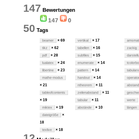
147
Bewertungen
147
0
50
Tags
× 69
× 17
beamer
vertikal
amsmat
× 62
× 16
tikz
tabellen
zackig
× 28
× 15
pdf
subfiles
darstell
× 24
× 14
lualatex
enumerate
tcolorb
× 23
× 14
libertine
pattern
tabularx
× 14
mathe-modus
handout
operat
× 21
× 11
ntheorem
abstand
× 11
tableofcontents
zeilenabstand
geschwi
× 19
× 11
tabular
werte
× 19
× 10
miktex
abstände
längen
×
dateigröße
18
× 18
texlive
12