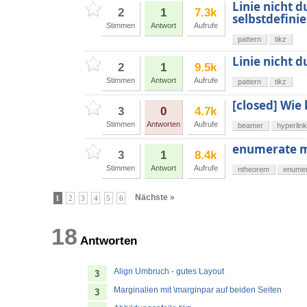
Linie nicht 
2
1
7.3k
selbstdefini
Stimmen
Antwort
Aufrufe
pattern
tikz
Linie nicht 
2
1
9.5k
Stimmen
Antwort
Aufrufe
pattern
tikz
[closed] Wie
3
0
4.7k
Stimmen
Antworten
Aufrufe
beamer
hyperlin
enumerate m
3
1
8.4k
Stimmen
Antwort
Aufrufe
ntheorem
enumer
Nächste »
1
2
3
4
5
6
18
Antworten
Align Umbruch - gutes Layout
3
Marginalien mit \marginpar auf beiden Seiten
3