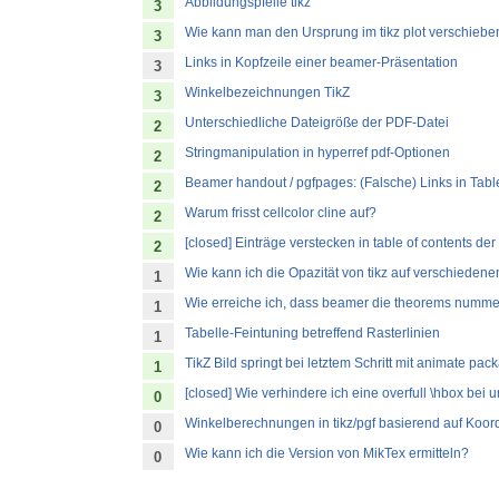
Abbildungspfeile tikz
3
Wie kann man den Ursprung im tikz plot verschiebe
3
Links in Kopfzeile einer beamer-Präsentation
3
Winkelbezeichnungen TikZ
3
Unterschiedliche Dateigröße der PDF-Datei
2
Stringmanipulation in hyperref pdf-Optionen
2
Beamer handout / pgfpages: (Falsche) Links in Tabl
2
Warum frisst cellcolor cline auf?
2
[closed] Einträge verstecken in table of contents d
2
Wie kann ich die Opazität von tikz auf verschieden
1
Wie erreiche ich, dass beamer die theorems nummerie
1
Tabelle-Feintuning betreffend Rasterlinien
1
TikZ Bild springt bei letztem Schritt mit animate pac
1
[closed] Wie verhindere ich eine overfull \hbox be
0
Winkelberechnungen in tikz/pgf basierend auf Koor
0
Wie kann ich die Version von MikTex ermitteln?
0