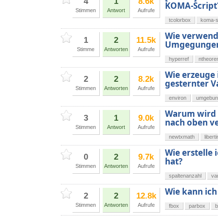
4
1
8.6k
KOMA-Script
Stimmen
Antwort
Aufrufe
tcolorbox
koma-s
Wie verwende
1
2
11.5k
Umgegunge
Stimme
Antworten
Aufrufe
hyperref
ntheor
Wie erzeuge 
2
2
8.2k
gesternter V
Stimmen
Antworten
Aufrufe
environ
umgebun
Warum wird 
3
1
9.0k
nach oben v
Stimmen
Antwort
Aufrufe
newtxmath
libert
Wie erstelle 
0
2
9.7k
hat?
Stimmen
Antworten
Aufrufe
spaltenanzahl
va
Wie kann ich
2
2
12.8k
Stimmen
Antworten
Aufrufe
fbox
parbox
b