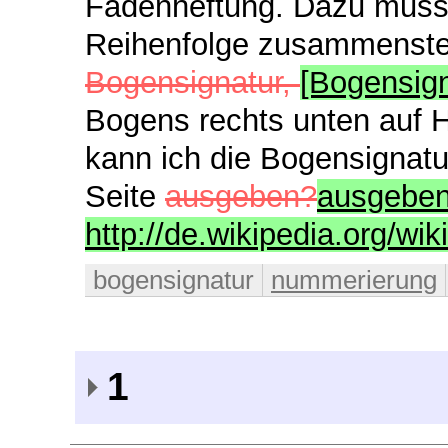
Fadenheftung. Dazu muss 
Reihenfolge zusammenstelle
Bogensignatur,
[Bogensign
Bogens rechts unten auf 
kann ich die Bogensignatur
Seite
ausgeben?
ausgeben
http://de.wikipedia.org/wi
bogensignatur
nummerierung
1