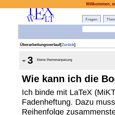
Willkommen, er
Fragen
The
Überarbeitungsverlauf[
Zurück
]
3
kleine themenanpasung
Wie kann ich die B
Ich binde mit LaTeX (MiK
Fadenheftung. Dazu muss 
Reihenfolge zusammenstelle