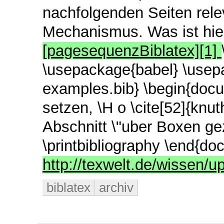
nachfolgenden Seiten relev
Mechanismus. Was ist hie
[pagesequenzBiblatex][1]
\usepackage{babel} \usepa
examples.bib} \begin{doc
setzen, \H o \cite[52]{knut
Abschnitt \"uber Boxen geze
\printbibliography \end{d
http://texwelt.de/wissen/
biblatex
archiv