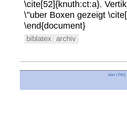
\cite[52]{knuth:ct:a}. Vert
\"uber Boxen gezeigt \cite[2
\end{document}
biblatex
archiv
über
|
FAQ