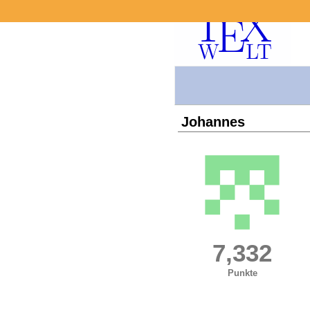
Johannes
7,332
Punkte