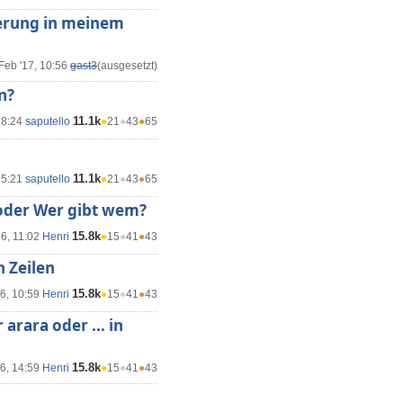
ierung in meinem
Feb '17, 10:56
gast3
(ausgesetzt)
n?
11.1k
18:24
saputello
●
21
●
43
●
65
11.1k
15:21
saputello
●
21
●
43
●
65
 oder Wer gibt wem?
15.8k
16, 11:02
Henri
●
15
●
41
●
43
 Zeilen
15.8k
16, 10:59
Henri
●
15
●
41
●
43
arara oder ... in
15.8k
16, 14:59
Henri
●
15
●
41
●
43