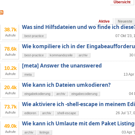
Übersicht
Aktive
Neueste
Was sind Hilfsdateien und wo finde ich diese
38.7k
Aufrufe
07 Okt '23, 
best-practice
Wie kompiliere ich in der Eingabeaufforderu
78.6k
Aufrufe
30 
best-practice
kommandozeile
archiv
[meta] Answer the unanswered
10.2k
Aufrufe
13 Apr 
meta
Wie kann ich Dateien umkodieren?
20.4k
Aufrufe
04 
eingabekodierung
archiv
eingabecodierung
Wie aktiviere ich -shell-escape in meinem Ed
73.7k
Aufrufe
26 Jul '17, 
editoren
archiv
shell-escape
Wie kann ich Umlaute mit dem Paket Listings
49.0k
Aufrufe
03 Apr '
archiv
listings