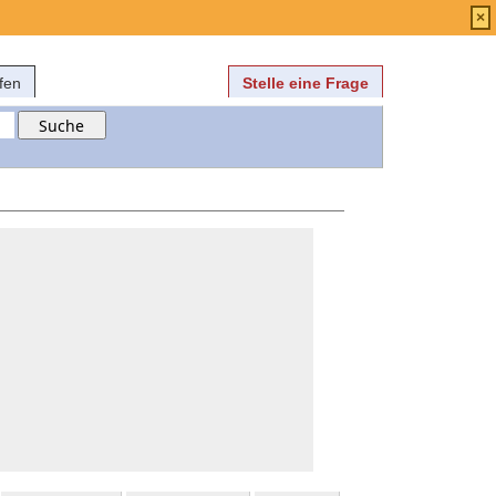
Anmelden
über
FAQ
×
fen
Stelle eine Frage