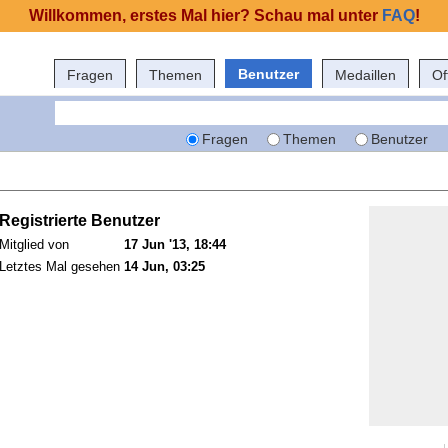
Willkommen, erstes Mal hier? Schau mal unter
FAQ
!
Benutzer
Fragen
Themen
Medaillen
Of
Fragen
Themen
Benutzer
Registrierte Benutzer
Mitglied von
17 Jun '13, 18:44
Letztes Mal gesehen
14 Jun, 03:25