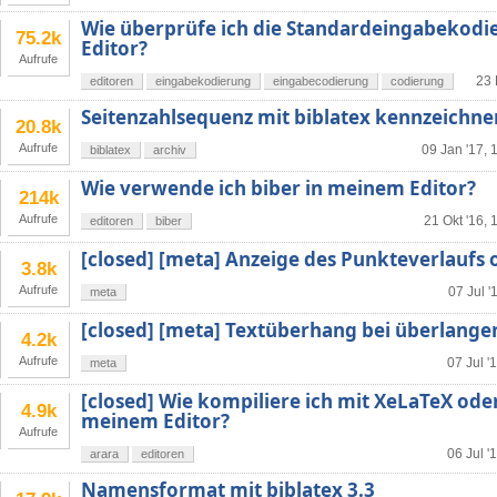
Wie überprüfe ich die Standardeingabekod
75.2k
Editor?
Aufrufe
23 
editoren
eingabekodierung
eingabecodierung
codierung
Seitenzahlsequenz mit biblatex kennzeichne
20.8k
Aufrufe
09 Jan '17, 
biblatex
archiv
Wie verwende ich biber in meinem Editor?
214k
Aufrufe
21 Okt '16, 
editoren
biber
[closed] [meta] Anzeige des Punkteverlaufs
3.8k
Aufrufe
07 Jul '
meta
[closed] [meta] Textüberhang bei überlangen
4.2k
Aufrufe
07 Jul '
meta
[closed] Wie kompiliere ich mit XeLaTeX oder 
4.9k
meinem Editor?
Aufrufe
06 Jul '
arara
editoren
Namensformat mit biblatex 3.3