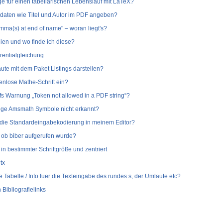
ge für einen tabellarischen Lebenslauf mit LaTeX?
daten wie Titel und Autor im PDF angeben?
mma(s) at end of name" – woran liegt's?
ien und wo finde ich diese?
rentialgleichung
ute mit dem Paket Listings darstellen?
ifenlose Mathe-Schrift ein?
fs Warnung „Token not allowed in a PDF string“?
ige Amsmath Symbole nicht erkannt?
 die Standardeingabekodierung in meinem Editor?
, ob biber aufgerufen wurde?
 in bestimmter Schriftgröße und zentriert
tx
ne Tabelle / Info fuer die Texteingabe des rundes s, der Umlaute etc?
Bibliografielinks