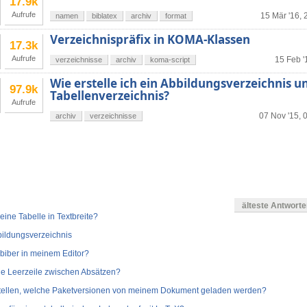
17.9k
Aufrufe
15 Mär '16, 
namen
biblatex
archiv
format
Verzeichnispräfix in KOMA-Klassen
17.3k
Aufrufe
15 Feb '
verzeichnisse
archiv
koma-script
Wie erstelle ich ein Abbildungsverzeichnis u
97.9k
Tabellenverzeichnis?
Aufrufe
07 Nov '15, 
archiv
verzeichnisse
n
älteste Antwort
ine Tabelle in Textbreite?
bildungsverzeichnis
biber in meinem Editor?
ine Leerzeile zwischen Absätzen?
tstellen, welche Paketversionen von meinem Dokument geladen werden?