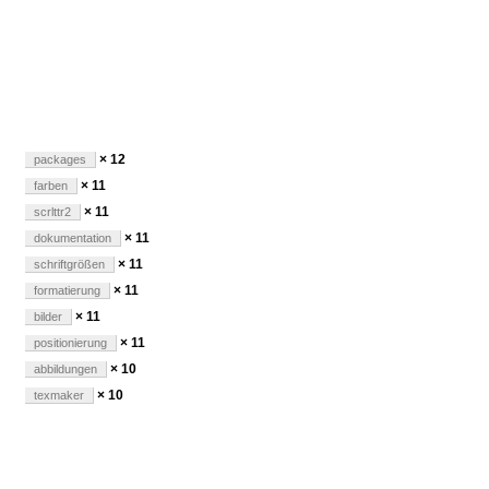
× 12
packages
× 11
farben
× 11
scrlttr2
× 11
dokumentation
× 11
schriftgrößen
× 11
formatierung
× 11
bilder
× 11
positionierung
× 10
abbildungen
× 10
texmaker