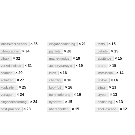
ngen
× 35
× 21
× 15
inhaltsverzeichnis
eingabecodierung
fonts
× 34
× 20
× 15
bibliographie
pgfplots
pakete
× 32
× 19
× 15
bibtex
mathe-modus
abstände
× 31
× 19
× 15
verzeichnisse
authoryearstyle
arara
× 29
× 16
× 14
beamer
latex
installation
× 27
× 16
× 14
schriften
chemfig
texlive
× 25
× 16
× 13
kopfzeilen
kopf-fuß
zitate
× 24
× 16
× 13
vorlagen
nummerierung
layout
× 24
× 15
× 13
eingabekodierung
hyperref
codierung
× 23
× 15
× 12
best-practice
überschriften
shell-escape