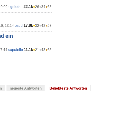
22.1k
20:02
cgnieder
●
26
●
34
●
63
17.9k
16, 13:14
esdd
●
32
●
42
●
58
nd ein
11.1k
07:44
saputello
●
21
●
43
●
65
en
neueste Antworten
Beliebteste Antworten