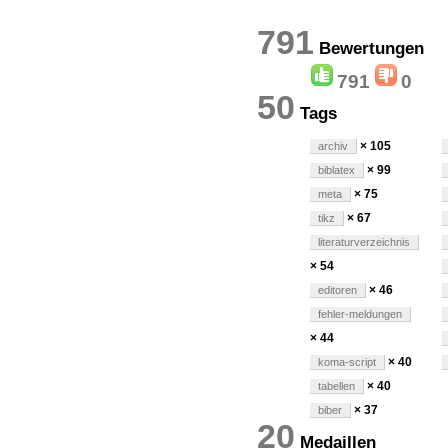
791
Bewertu
791
0
50
Tags
× 105
archiv
× 99
biblatex
× 75
meta
× 67
tikz
literaturverzeichnis
× 54
× 46
editoren
fehler-meldungen
× 44
× 40
koma-script
× 40
tabellen
× 37
biber
20
Medaillen