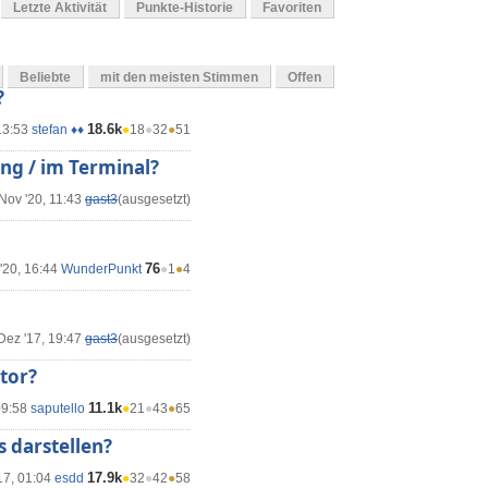
Letzte Aktivität
Punkte-Historie
Favoriten
Beliebte
mit den meisten Stimmen
Offen
?
18.6k
13:53
stefan ♦♦
●
18
●
32
●
51
ng / im Terminal?
Nov '20, 11:43
gast3
(ausgesetzt)
76
'20, 16:44
WunderPunkt
●
1
●
4
Dez '17, 19:47
gast3
(ausgesetzt)
itor?
11.1k
09:58
saputello
●
21
●
43
●
65
 darstellen?
17.9k
17, 01:04
esdd
●
32
●
42
●
58