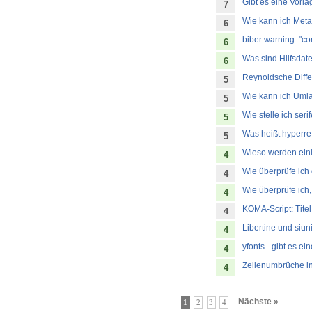
Gibt es eine Vorla
7
Wie kann ich Meta
6
biber warning: "co
6
Was sind Hilfsdate
6
Reynoldsche Diffe
5
Wie kann ich Umla
5
Wie stelle ich ser
5
Was heißt hyperre
5
Wieso werden ein
4
Wie überprüfe ich
4
Wie überprüfe ich
4
KOMA-Script: Titel
4
Libertine und siuni
4
yfonts - gibt es ei
4
Zeilenumbrüche in 
4
Nächste »
1
2
3
4