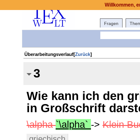
Willkommen, er
Fragen
The
Überarbeitungsverlauf[
Zurück
]
3
Wie kann ich den g
in Großschrift darst
\alpha
`\alpha`
->
Klein Bu
griechisch