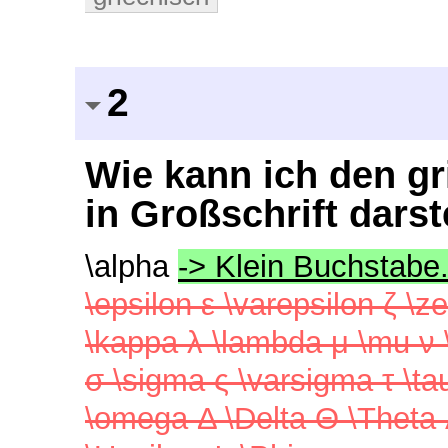
2
Wie kann ich den g
in Großschrift darst
\alpha
-> Klein Buchstabe.
\epsilon ε \varepsilon ζ \ze
\kappa λ \lambda μ \mu ν \n
σ \sigma ς \varsigma τ \tau
\omega Δ \Delta Θ \Theta 