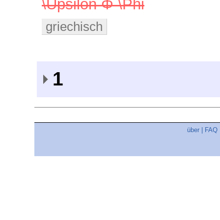
\Upsilon Φ \Phi
griechisch
1
über
|
FAQ