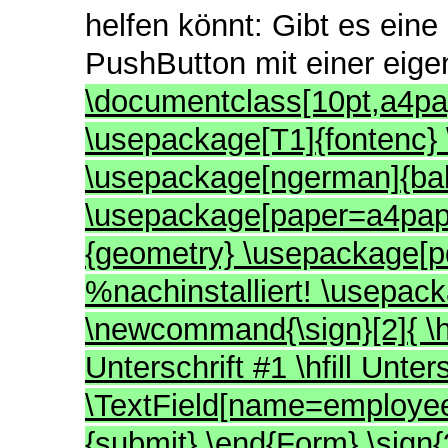
helfen könnt: Gibt es eine
PushButton mit einer eige
\documentclass[10pt,a4pap
\usepackage[T1]{fontenc}
\usepackage[ngerman]{ba
\usepackage[paper=a4pa
{geometry} \usepackage[pd
%nachinstalliert! \usepack
\newcommand{\sign}[2]{ \hrulef
Unterschrift #1 \hfill Unte
\TextField[name=employee]
{submit} \end{Form} \sign{