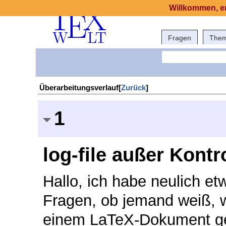
Willkommen, er
Fragen
The
Überarbeitungsverlauf[
Zurück
]
1
log-file außer Kontr
Hallo, ich habe neulich et
Fragen, ob jemand weiß, w
einem LaTeX-Dokument gear