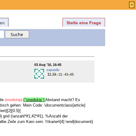
Anmelden
über
FAQ
×
fen
Stelle eine Frage
03 Aug '16, 16:45
saputello
11.1k
●
21
●
43
●
65
ile
(medskip)
(`\medskip`)
Abstand macht? Es
isch gehen. Mein Code: \documentclass{article}
rt}[2][0.5]{
) grid (\anzahl*#1,#2*#1); %Anzahl der
lbe Zeile zum Karo sein: \\\kariert{4} \end{document}