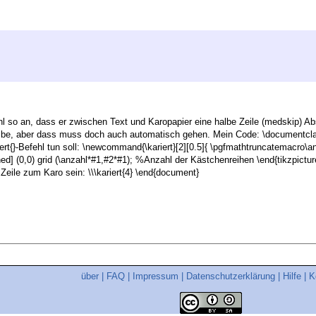
hl so an, dass er zwischen Text und Karopapier eine halbe Zeile (medskip) Ab
be, aber dass muss doch auch automatisch gehen. Mein Code: \documentclas
ert{}-Befehl tun soll: \newcommand{\kariert}[2][0.5]{ \pgfmathtruncatemacro\an
ed] (0,0) grid (\anzahl*#1,#2*#1); %Anzahl der Kästchenreihen \end{tikzpictur
Zeile zum Karo sein: \\\kariert{4} \end{document}
über
|
FAQ
|
Impressum
|
Datenschutzerklärung
|
Hilfe
|
K