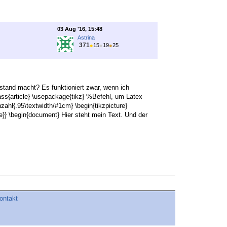
03 Aug '16, 15:48
Astrina
371
●
15
●
19
●
25
stand macht? Es funktioniert zwar, wenn ich
s{article} \usepackage{tikz} %Befehl, um Latex
zahl{.95\textwidth/#1cm} \begin{tikzpicture}
e}} \begin{document} Hier steht mein Text. Und der
ontakt