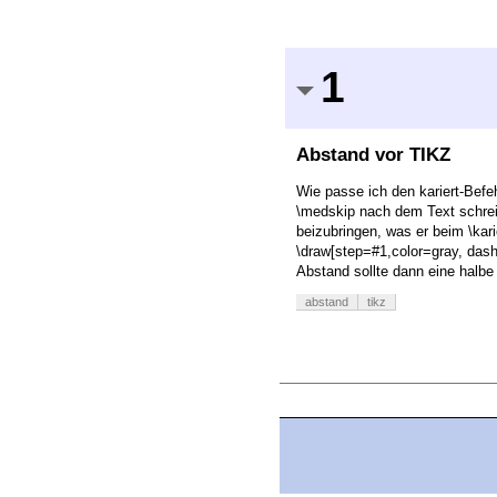
1
Abstand vor TIKZ
Wie passe ich den kariert-Befe
\medskip nach dem Text schrei
beizubringen, was er beim \kari
\draw[step=#1,color=gray, dash
Abstand sollte dann eine halbe 
abstand
tikz