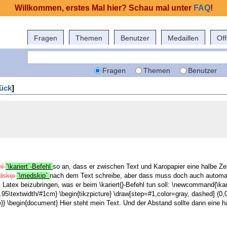
Willkommen, erstes Mal hier? Schau mal unter
FAQ
!
Fragen
Themen
Benutzer
Medaillen
Of
Fragen
Themen
Benutzer
ück
]
hl
`\kariert`-Befehl
so an, dass er zwischen Text und Karopapier eine halbe Ze
dskip
`\medskip`
nach dem Text schreibe, aber dass muss doch auch automat
atex beizubringen, was er beim \kariert{}-Befehl tun soll: \newcommand{\karie
95\textwidth/#1cm} \begin{tikzpicture} \draw[step=#1,color=gray, dashed] (0,0
}} \begin{document} Hier steht mein Text. Und der Abstand sollte dann eine ha