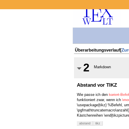
Überarbeitungsverlauf[
Zur
2
Markdown
Abstand vor TIKZ
Wie passe ich den
kariert-Befe
funktioniert zwar, wenn ich
\me
\usepackage{tikz} %Befehl, um L
\pgfmathtruncatemacro\anzahl{.
Kästchenreihen \end{tikzpicture
abstand
tikz