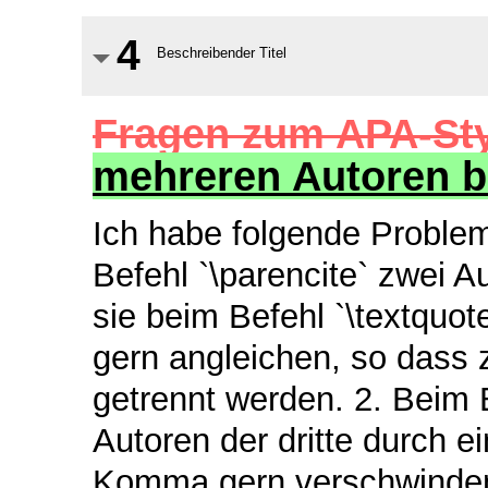
4
Beschreibender Titel
Fragen zum APA-Sty
mehreren Autoren be
Ich habe folgende Proble
Befehl `\parencite` zwei 
sie beim Befehl `\textquot
gern angleichen, so dass
getrennt werden. 2. Beim B
Autoren der dritte durch ei
Komma gern verschwinden 