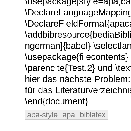
\usepackage[style=apa,ba
\DeclareLanguageMappin
\DeclareFieldFormat{apac
\addbibresource{bediaBibl
ngerman]{babel} \selectl
\usepackage{filecontents}
\parencite{Test.2} und \text
hier das nächste Problem: \
für das Literaturverzeichnis
\end{document}
apa-style
apa
biblatex