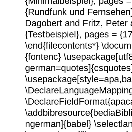
{Minimalbeispiel}, pages =
{Rundfunk und Fernsehen} 
Dagobert and Fritz, Peter
{Testbeispiel}, pages = {17
\end{filecontents*} \docu
{fontenc} \usepackage[utf
german=quotes]{csquotes
\usepackage[style=apa,ba
\DeclareLanguageMappin
\DeclareFieldFormat{apac
\addbibresource{bediaBibl
ngerman]{babel} \selectl