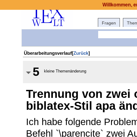
Willkommen, er
Fragen
The
Überarbeitungsverlauf[
Zurück
]
5
kleine Themenänderung
Trennung von zwei 
biblatex-Stil apa än
Ich habe folgende Proble
Befehl `\parencite` zwei 