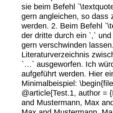
sie beim Befehl `\textquot
gern angleichen, so dass 
werden. 2. Beim Befehl `\t
der dritte durch ein `,` u
gern verschwinden lassen.
Literaturverzeichnis zwis
`…` ausgeworfen. Ich würd
aufgeführt werden. Hier ei
Minimalbeispiel: \begin{fil
@article{Test.1, author 
and Mustermann, Max an
Max and Mustermann, Ma