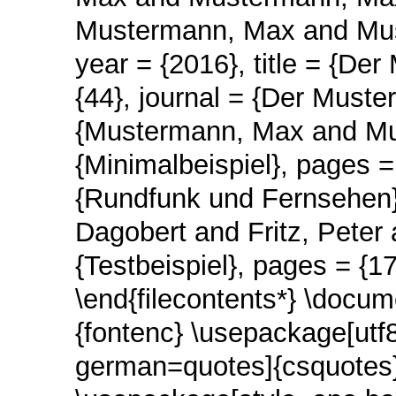
Mustermann, Max and Mu
year = {2016}, title = {De
{44}, journal = {Der Muste
{Mustermann, Max and Must
{Minimalbeispiel}, pages =
{Rundfunk und Fernsehen} 
Dagobert and Fritz, Peter
{Testbeispiel}, pages = {17
\end{filecontents*} \docu
{fontenc} \usepackage[utf
german=quotes]{csquotes