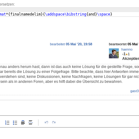
ersetzen:
mat
*
{
finalnamedelim
}
{
\addspace\bibstring
{
and
}
\space
}
bearbeitet
05 Mai '20, 19:58
beantwortet
05 Mai 
haenno
-1
●
1
Akzeptier
au anders herum hast, dann ist das auch keine Lösung für die gestellte Frage, s
r bereits die Lösung zu einer Folgefrage. Bitte beachte, dass hier Antworten imm
u verstehen sind, keine Diskussionen, keine Nachfragen, keine Lösungen für gar nich
ein als in anderen Foren, aber es hilft dabei die Übersicht zu bewahren.
gast3