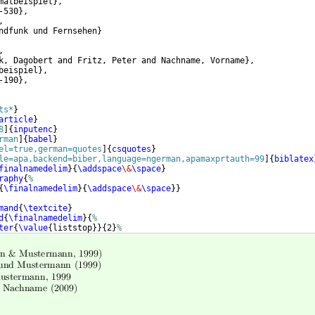
malbeispiel
}
,
-530
}
,
,
ndfunk und Fernsehen
}
,
k, Dagobert and Fritz, Peter and Nachname, Vorname
}
,
beispiel
}
,
-190
}
,
ts*
}
article
}
8
]
{
inputenc
}
rman
]
{
babel
}
el=true,german=quotes
]
{
csquotes
}
le=apa,backend=biber,language=ngerman,apamaxprtauth=99
]
{
biblatex
finalnamedelim
}
{
\addspace
\&
\space
}
raphy
{
%
{
\finalnamedelim
}
{
\addspace
\&
\space
}}
mand
{
\textcite
}
d
{
\finalnamedelim
}
{
%
ter
{
\value
{
liststop
}}
{
2
}
%
ce
\&
\space
}
%