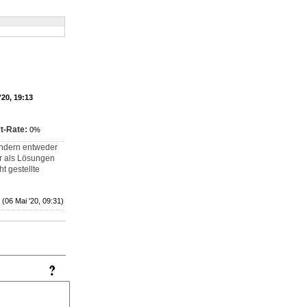
'20, 19:13
t-Rate:
0%
ondern entweder
er als Lösungen
t gestellte
(06 Mai '20, 09:31)