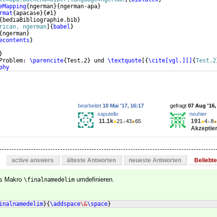
eMapping
{
ngerman
}
{
ngerman-apa
}
rmat
{
apacase
}
{
#1
}
{
bediaBibliographie.bib
}
rican, ngerman
]
{
babel
}
{
ngerman
}
econtents
}
}
Problem: 
\parencite
{
Test.2
}
 und 
\textquote
[{
\cite[vgl.][]
{
Test.2
phy
bearbeitet
10 Mai '17, 16:17
gefragt
07 Aug '16,
saputello
neuhier
11.1k
191
●
21
●
43
●
65
●
4
●
8
●
Akzeptier
active answers
älteste Antworten
neueste Antworten
Beliebt
as Makro
umdefinieren.
\finalnamedelim
inalnamedelim
}
{
\addspace
\&
\space
}