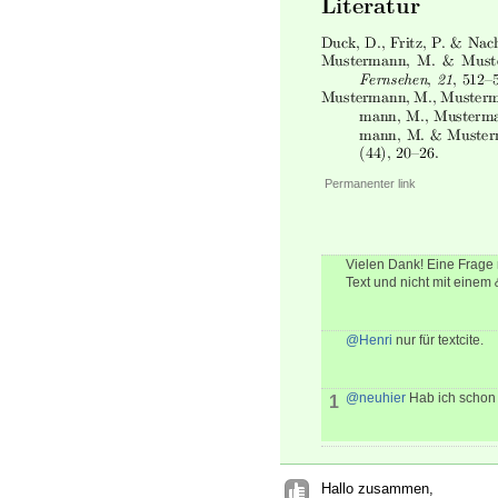
Permanenter link
Vielen Dank! Eine Frage n
Text und nicht mit einem
@Henri
nur für textcite.
@neuhier
Hab ich schon 
1
Hallo zusammen,