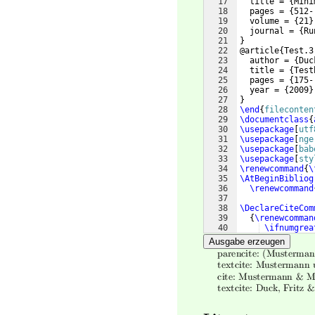
17
  title = 
{
Mini
18
  pages = 
{
512-
19
  volume = 
{
21
}
20
  journal = 
{
Ru
21
}
22
@article
{
Test.3
23
  author = 
{
Duc
24
  title = 
{
Test
25
  pages = 
{
175-
26
  year = 
{
2009
}
27
}
28
\end
{
fileconten
29
\documentclass
{
30
\usepackage
[
utf
31
\usepackage
[
nge
32
\usepackage
[
bab
33
\usepackage
[
sty
34
\renewcommand
{
\
35
\AtBeginBibliog
36
\renewcommand
37
38
\DeclareCiteCom
39
{
\renewcomman
40
\ifnumgrea
41
{
\addspa
Ausgabe erzeugen