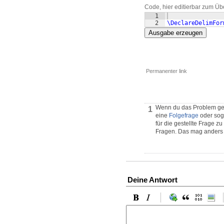
Code, hier editierbar zum Üb
1
2
\DeclareDelimFor
Ausgabe erzeugen
Permanenter link
Wenn du das Problem gen
1
eine
Folgefrage
oder soga
für die gestellte Frage z
Fragen. Das mag anders s
Deine Antwort