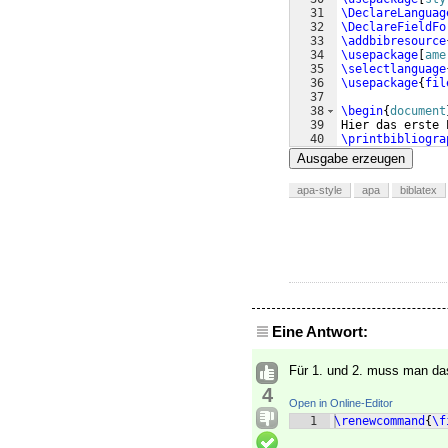
31
\DeclareLanguag
32
\DeclareFieldFo
33
\addbibresource
34
\usepackage
[
ame
35
\selectlanguage
36
\usepackage
{
fil
37
38
\begin
{
document
39
Hier das erste 
40
\printbibliogra
41
\end
{
document
}
Ausgabe erzeugen
apa-style
apa
biblatex
Eine Antwort:
Für 1. und 2. muss man d
4
Open in Online-Editor
1
\renewcommand
{
\f