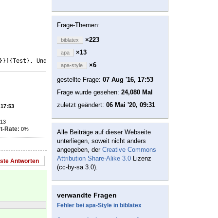
Frage-Themen:
×223
biblatex
×13
apa
}
}]
{
Test
}
. Und hier das nächste Problem: 
\textcite
{
Test.3
}
.  Und
×6
apa-style
gestellte Frage:
07 Aug '16, 17:53
Frage wurde gesehen:
24,080 Mal
zuletzt geändert:
06 Mai '20, 09:31
 17:53
13
t-Rate:
0%
Alle Beiträge auf dieser Webseite
unterliegen, soweit nicht anders
angegeben, der
Creative Commons
Attribution Share-Alike 3.0
Lizenz
este Antworten
(cc-by-sa 3.0).
verwandte Fragen
Fehler bei apa-Style in biblatex