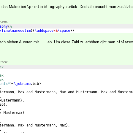
il das Makro bei
zurück. Deshalb braucht man zusätzlic
\printbibliography
etzen:
aphy
{
%
\finalnamedelim
}
{
\addspace
\&
\space
}}
ch sieben Autoren mit
ab. Um diese Zahl zu erhöhen gibt man
...
biblatex
etzen:
ex
ex
ex
ents*
}
{
\jobname
.bib
}
,
termann, Max and Mustermann, Max and Mustermann, Max and Musterm
,
Mustermann
}
,
26
}
,
,
r Mustermax
}
,
termann, Max and Mustermann, Max
}
,
,