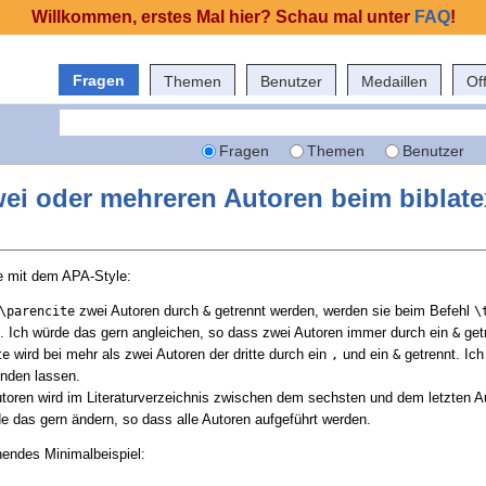
Willkommen, erstes Mal hier? Schau mal unter
FAQ
!
Fragen
Themen
Benutzer
Medaillen
Of
Fragen
Themen
Benutzer
i oder mehreren Autoren beim biblatex
e mit dem APA-Style:
zwei Autoren durch
getrennt werden, werden sie beim Befehl
\parencite
&
\
. Ich würde das gern angleichen, so dass zwei Autoren immer durch ein
get
&
wird bei mehr als zwei Autoren der dritte durch ein
und ein
getrennt. Ic
te
,
&
nden lassen.
toren wird im Literaturverzeichnis zwischen dem sechsten und dem letzten A
e das gern ändern, so dass alle Autoren aufgeführt werden.
chendes Minimalbeispiel: