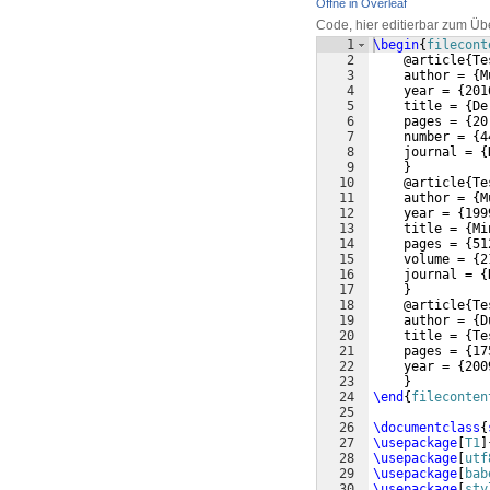
Öffne in Overleaf
Code, hier editierbar zum Üb
1
\begin
{
filecont
2
    @article
{
Te
3
    author = 
{
M
4
    year = 
{
201
5
    title = 
{
De
6
    pages = 
{
20
7
    number = 
{
4
8
    journal = 
{
9
}
10
    @article
{
Te
11
    author = 
{
M
12
    year = 
{
199
13
    title = 
{
Mi
14
    pages = 
{
51
15
    volume = 
{
2
16
    journal = 
{
17
}
18
    @article
{
Te
19
    author = 
{
D
20
    title = 
{
Te
21
    pages = 
{
17
22
    year = 
{
200
23
}
24
\end
{
fileconten
25
26
\documentclass
{
27
\usepackage
[
T1
]
28
\usepackage
[
utf
29
\usepackage
[
bab
30
\usepackage
[
sty