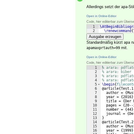
Allerdings setzt der
-St
apa
Open in Online-Editor
Code, hier editierbar zum Übers
1
\AtBeginBibliogr
2
\renewcommand
{
Ausgabe erzeugen
Standardmäßig kürzt
na
apa
mit.
apamaxprtauth=99
Open in Online-Editor
Code, hier editierbar zum Übers
1
% arara: pdflat
2
% arara: biber
3
% arara: pdflat
4
% arara: pdflat
5
\begin
{
filecont
6
@article
{
Test.1
7
  author = 
{
Mus
8
  year = 
{
2016
}
9
  title = 
{
Der 
10
  pages = 
{
20--
11
  number = 
{
44
}
12
  journal = 
{
De
13
}
14
@article
{
Test.2
15
  author = 
{
Mus
16
  year = 
{
1999
}