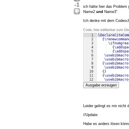
-1
ich hätte hier das Proble
Name2
und
Name3".
Ich denke mit dem Codesch
Code, hier editierbar zum Üb
1
\DeclareCiteCom
2
{
\renewcomman
3
\ifnumgrea
4
{
\addspa
5
{
\addspa
6
\usebibmacro
7
\usebibmacro
8
{
\usebibmacro
9
\usebibmacro
10
{
}
11
{
\usebibmacro
12
\usebibmacro
Ausgabe erzeugen
Leider gelingt es mir nicht
//Update:
Habe es anders lösen könn