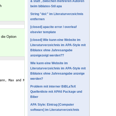
& statt , zwischen mehreren Autoren
h
beim biblatex-Stil apa
String "doi:" im Literaturverzeichnis
entfernen
[closed] apacite error / overleaf
elsevier template
die Option
[closed] Wie kann eine Website im
Literaturverzeichnis im APA-Style mit
Biblatex ohne Jahresangabe
anzeigezeigt werden??
Wie kann eine Website im
Literaturverzeichnis im APA-Style mit
Biblatex ohne Jahresangabe anzeige
werden?
ann, Max and Mustermann, Max and Mustermann, Max and Mustermann,
Problem mit interner BiBLaTeX
Quellenliste mit APA6 Package und
Biber
APA Style: Eintrag [Computer
software] im Literaturverzeichnis