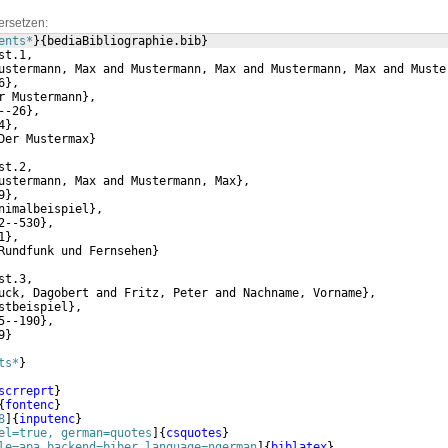
ersetzen:
ents*
}
{
bediaBibliographie.bib
}
st.1,
ustermann, Max and Mustermann, Max and Mustermann, Max and Muste
6
}
,
r Mustermann
}
,
--26
}
,
4
}
,
Der Mustermax
}
st.2,
ustermann, Max and Mustermann, Max
}
,
9
}
,
nimalbeispiel
}
,
2--530
}
,
1
}
,
Rundfunk und Fernsehen
}
st.3,
uck, Dagobert and Fritz, Peter and Nachname, Vorname
}
,
stbeispiel
}
,
5--190
}
,
9
}
ts*
}
scrreprt
}
{
fontenc
}
8
]
{
inputenc
}
el=true, german=quotes
]
{
csquotes
}
le=apa,backend=biber,language=ngerman
]
{
biblatex
}