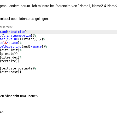
m genau anders herum. Ich müsste bei /parencite von "Name1, Name2
&
Name3
nipsel oben könnte es gelingen:
ersetzen:
mand
{
\textcite
}
d
{
\finalnamedelim
}
{
%
ter
{
\value
{
liststop
}}
{
2
}
%
ce
\&
\space
}
%
ce\bibstring
{
and
}
\space
}}
%
{
cite:init
}
%
{
prenote
}}
{
citeindex
}
%
{
textcite
}}
{
textcite:postnote
}
%
{
cite:post
}}
 den Abschnitt umzubauen...
en: