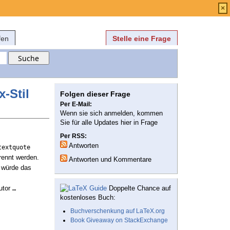
Anmelden
über
FAQ
×
fen
Stelle eine Frage
-Stil
Folgen dieser Frage
Per E-Mail:
Wenn sie sich anmelden, kommen
Sie für alle Updates hier in Frage
Per RSS:
Antworten
textquote
rennt werden.
Antworten und Kommentare
h würde das
utor
Doppelte Chance auf
…
kostenloses Buch:
Buchverschenkung auf LaTeX.org
Book Giveaway on StackExchange