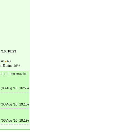
'16, 18:23
●
41
●
43
t-Rate:
46%
 mit einem
und
im
(08 Aug '16, 16:55)
(08 Aug '16, 19:15)
(08 Aug '16, 19:19)