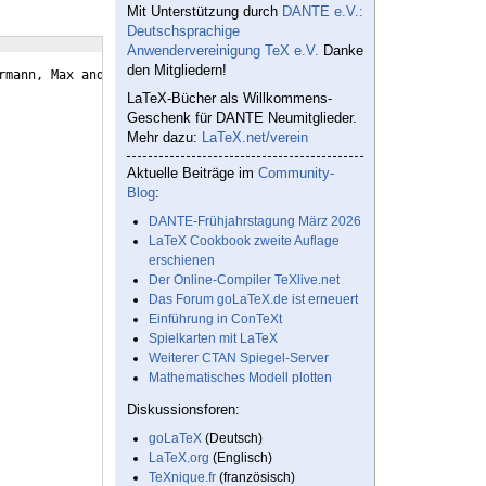
Mit Unterstützung durch
DANTE e.V.:
Deutschsprachige
Anwendervereinigung TeX e.V.
Danke
den Mitgliedern!
rmann, Max and Mustermann, Max       and Mustermann, Max and Mus
LaTeX-Bücher als Willkommens-
Geschenk für DANTE Neumitglieder.
Mehr dazu:
LaTeX.net/verein
Aktuelle Beiträge im
Community-
Blog
:
DANTE-Frühjahrstagung März 2026
LaTeX Cookbook zweite Auflage
erschienen
Der Online-Compiler TeXlive.net
Das Forum goLaTeX.de ist erneuert
Einführung in ConTeXt
Spielkarten mit LaTeX
Weiterer CTAN Spiegel-Server
Mathematisches Modell plotten
Diskussionsforen:
goLaTeX
(Deutsch)
LaTeX.org
(Englisch)
TeXnique.fr
(französisch)