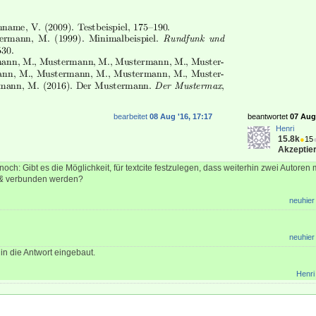
bearbeitet
08 Aug '16, 17:17
beantwortet
07 Aug 
Henri
15.8k
●
15
Akzeptier
och: Gibt es die Möglichkeit, für textcite festzulegen, dass weiterhin zwei Autoren
&
verbunden werden?
neuhier
neuhier
in die Antwort eingebaut.
Henri