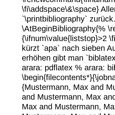
\fi\addspace\&\space} Alle
`\printbibliography` zurüc
\AtBeginBibliography{% \
{\ifnum\value{liststop}>2
kürzt `apa` nach sieben Au
erhöhen gibt man `biblate
arara: pdflatex % arara: b
\begin{filecontents*}{\jobn
{Mustermann, Max and M
and Mustermann, Max an
Max and Mustermann, Ma