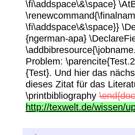
\fi\addspace\&\space} \At
\renewcommand{\finalnamed
\fi\addspace\&\space}} \
{ngerman-apa} \DeclareFi
\addbibresource{\jobname.
Problem: \parencite{Test.2} 
{Test}. Und hier das nächs
dieses Zitat für das Literat
\printbibliography
\end{do
http://texwelt.de/wissen/u