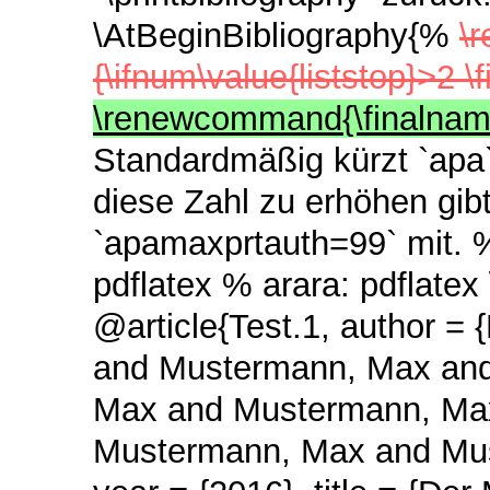
\AtBeginBibliography{%
\
{\ifnum\value{liststop}>2 
\renewcommand{\finalnam
Standardmäßig kürzt `apa`
diese Zahl zu erhöhen gibt
`apamaxprtauth=99` mit. %
pdflatex % arara: pdflatex 
@article{Test.1, author 
and Mustermann, Max an
Max and Mustermann, Ma
Mustermann, Max and Mu