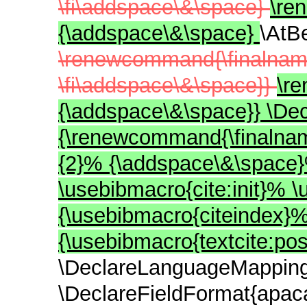
\fi\addspace\&\space}
\re
{\addspace\&\space}
\AtB
\renewcommand{\finalnamed
\fi\addspace\&\space}}
\r
{\addspace\&\space}} \De
{\renewcommand{\finalname
{2}% {\addspace\&\space}
\usebibmacro{cite:init}% 
{\usebibmacro{citeindex}% 
{\usebibmacro{textcite:po
\DeclareLanguageMappin
\DeclareFieldFormat{apaca