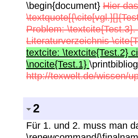
\begin{document}
Hier das
\textquote[{\cite[vgl.][]{Te
Problem: \textcite{Test.3}.
Literaturverzeichnis \cite{
textcite: \textcite{Test.2} c
\nocite{Test.1}
\printbiblio
http://texwelt.de/wissen/u
2
Für 1. und 2. muss man da
\renewcommand{\finalnamed