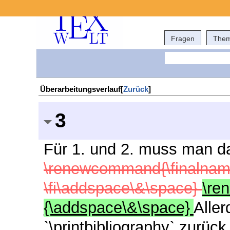
Fragen
The
Überarbeitungsverlauf[
Zurück
]
3
Für 1. und 2. muss man da
\renewcommand{\finalnamed
\fi\addspace\&\space}
\re
{\addspace\&\space}
Aller
`\printbibliography` zurüc