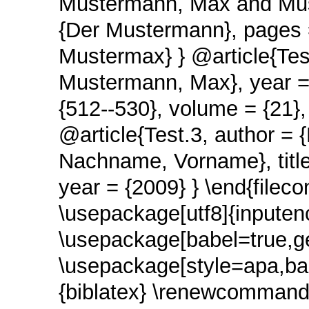
Mustermann, Max and Must
{Der Mustermann}, pages =
Mustermax} } @article{Te
Mustermann, Max}, year = {
{512--530}, volume = {21}
@article{Test.3, author = 
Nachname, Vorname}, title 
year = {2009} } \end{fileco
\usepackage[utf8]{inpute
\usepackage[babel=true,g
\usepackage[style=apa,b
{biblatex} \renewcommand{