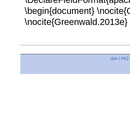
\begin{document} \nocite
\nocite{Greenwald.2013e} 
über
|
FAQ