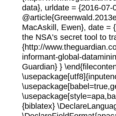
data}, urldate = {2016-07-
@article{Greenwald.2013e
MacAskill, Ewen}, date = {
the NSA's secret tool to tr
{http://www.theguardian.c
informant-global-dataminin
Guardian} } \end{fileconte
\usepackage[utf8]{inpute
\usepackage[babel=true,g
\usepackage[style=apa,b
{biblatex} \DeclareLang
\DeclareFieldFormat{apaca