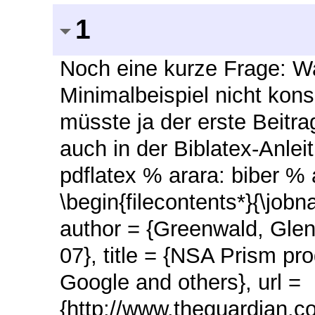
1
Noch eine kurze Frage: W
Minimalbeispiel nicht kon
müsste ja der erste Beitrag
auch in der Biblatex-Anle
pdflatex % arara: biber % 
\begin{filecontents*}{\jo
author = {Greenwald, Glen
07}, title = {NSA Prism pr
Google and others}, url =
{http://www.theguardian.c