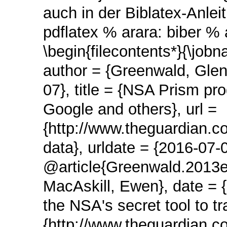
auch in der Biblatex-Anle
pdflatex % arara: biber % 
\begin{filecontents*}{\jo
author = {Greenwald, Glen
07}, title = {NSA Prism pr
Google and others}, url =
{http://www.theguardian.c
data}, urldate = {2016-07-
@article{Greenwald.2013e
MacAskill, Ewen}, date = {
the NSA's secret tool to tr
{http://www.theguardian.c