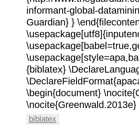
informant-global-dataminin
Guardian} } \end{fileconte
\usepackage[utf8]{inpute
\usepackage[babel=true,g
\usepackage[style=apa,b
{biblatex} \DeclareLang
\DeclareFieldFormat{apaca
\begin{document} \nocite
\nocite{Greenwald.2013e} 
biblatex