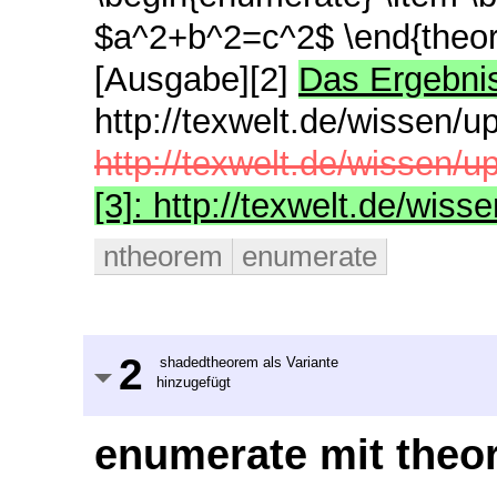
$a^2+b^2=c^2$ \end{theor
[Ausgabe][2]
Das Ergebnis
http://texwelt.de/wissen/u
http://texwelt.de/wissen/u
[3]: http://texwelt.de/wiss
ntheorem
enumerate
2
shadedtheorem als Variante
hinzugefügt
enumerate mit theo