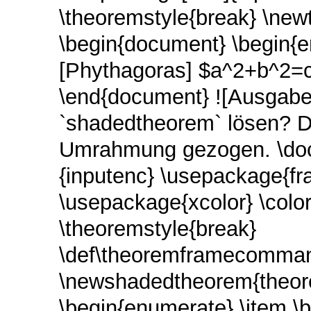
\theoremstyle{break} \ne
\begin{document} \begin{e
[Phythagoras] $a^2+b^2=c
\end{document} ![Ausgabe
`shadedtheorem` lösen? Di
Umrahmung gezogen. \docu
{inputenc} \usepackage{f
\usepackage{xcolor} \colorl
\theoremstyle{break}
\def\theoremframecommand
\newshadedtheorem{theor
\begin{enumerate} \item \