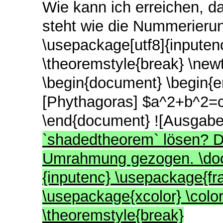
Wie kann ich erreichen, da
steht wie die Nummerierun
\usepackage[utf8]{inpute
\theoremstyle{break} \ne
\begin{document} \begin{e
[Phythagoras] $a^2+b^2=c
\end{document} ![Ausgabe
`shadedtheorem` lösen? Di
Umrahmung gezogen. \docu
{inputenc} \usepackage{f
\usepackage{xcolor} \colorl
\theoremstyle{break}