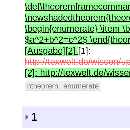
\def\theoremframecommand
\newshadedtheorem{theor
\begin{enumerate} \item \
$a^2+b^2=c^2$ \end{theor
[Ausgabe][2]
[1]:
http://texwelt.de/wissen/u
[2]: http://texwelt.de/wiss
ntheorem
enumerate
1