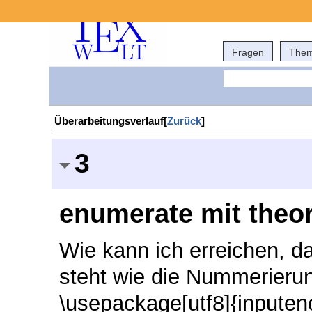
Fragen
The
Überarbeitungsverlauf[
Zurück
]
3
enumerate mit theo
Wie kann ich erreichen, da
steht wie die Nummerierun
\usepackage[utf8]{inpute