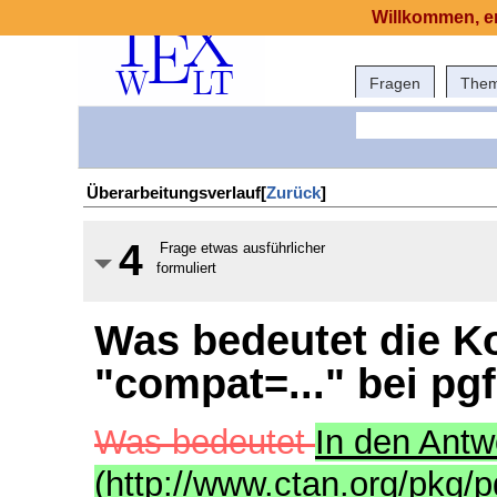
Willkommen, er
Fragen
The
Überarbeitungsverlauf[
Zurück
]
4
Frage etwas ausführlicher
formuliert
Was bedeutet die K
"compat=..." bei pg
Was bedeutet
In den Antwo
(http://www.ctan.org/pkg/p