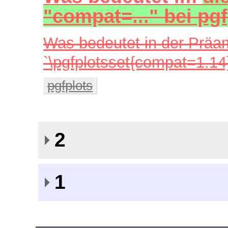
"compat=..." bei pg
Was bedeutet in der Prä
`\pgfplotsset{compat=1.14
pgfplots
2
1