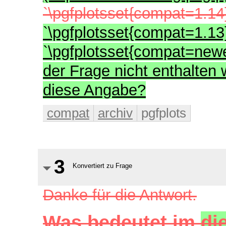
`\pgfplotsset{compat=1.14
`\pgfplotsset{compat=1.13}
`\pgfplotsset{compat=newe
der Frage nicht enthalten
diese Angabe?
compat
archiv
pgfplots
3
Konvertiert zu Frage
Danke für die Antwort.
Was bedeutet
im
di