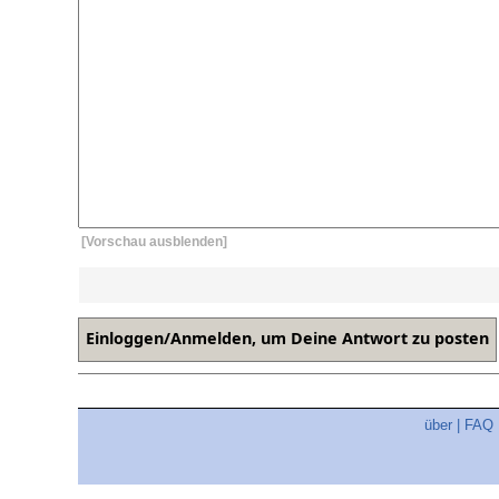
[Vorschau ausblenden]
über
|
FAQ