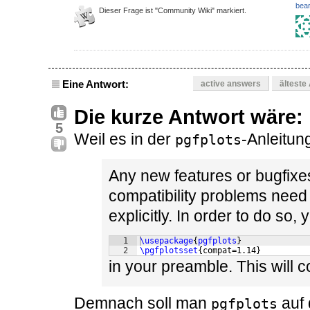
bear
Dieser Frage ist "Community Wiki" markiert.
Eine Antwort:
active answers
älteste
Die kurze Antwort wäre:
5
Weil es in der
-Anleitung
pgfplots
Any new features or bugfix
compatibility problems need
explicitly. In order to do so,
1
\usepackage
{
pgfplots
}
2
\pgfplotsset
{
compat=1.14
}
in your preamble. This will c
Demnach soll man
auf 
pgfplots