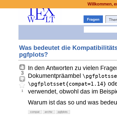
Willkommen, er
Fragen
The
Was bedeutet die Kompatibilität
pgfplots?
In den Antworten zu vielen Frag
3
Dokumentpräambel
\pgfplotsse
od
\pgfplotsset{compat=1.14}
verwendet, obwohl das im Beispie
1
Warum ist das so und was bedeu
compat
archiv
pgfplots