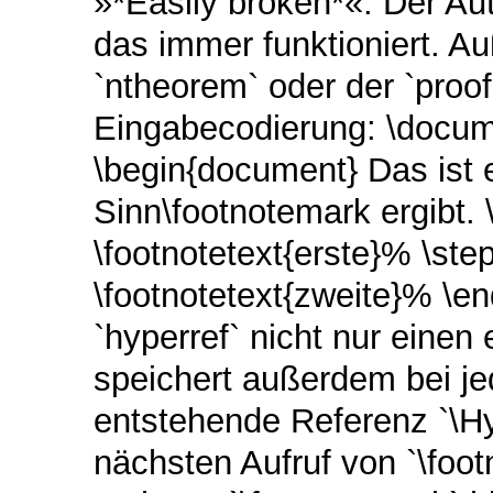
»*Easily broken*«. Der Aut
das immer funktioniert. A
`ntheorem` oder der `proo
Eingabecodierung: \docume
\begin{document} Das ist 
Sinn\footnotemark ergibt. 
\footnotetext{erste}% \st
\footnotetext{zweite}% \e
`hyperref` nicht nur einen
speichert außerdem bei je
entstehende Referenz `\H
nächsten Aufruf von `\foo