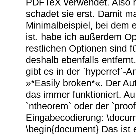
PDFTeX verwendet. Also ha
schadet sie erst. Damit m
Minimalbeispiel, bei dem 
ist, habe ich außerdem Op
restlichen Optionen sind f
deshalb ebenfalls entfern
gibt es in der `hyperref`-
»*Easily broken*«. Der Aut
das immer funktioniert. A
`ntheorem` oder der `proo
Eingabecodierung: \docume
\begin{document} Das ist 