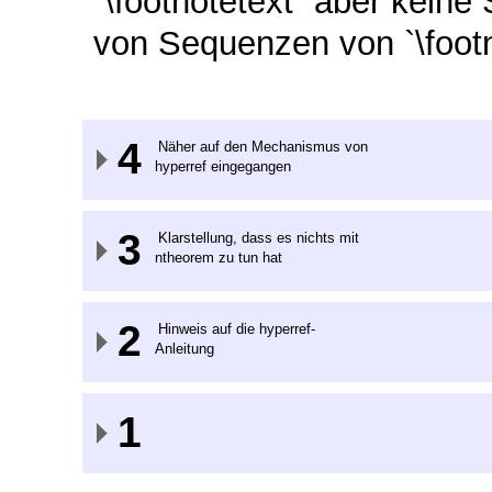
`\footnotetext` aber keine
von Sequenzen von `\footn
4
Näher auf den Mechanismus von
hyperref eingegangen
3
Klarstellung, dass es nichts mit
ntheorem zu tun hat
2
Hinweis auf die hyperref-
Anleitung
1