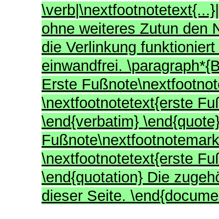
\verb|\nextfootnotetext{.
ohne weiteres Zutun den
die Verlinkung funktionier
einwandfrei. \paragraph*{B
Erste Fußnote\nextfootno
\nextfootnotetext{erste Fu
\end{verbatim} \end{quote}
Fußnote\nextfootnotemark
\nextfootnotetext{erste Fu
\end{quotation} Die zuge
dieser Seite. \end{docume