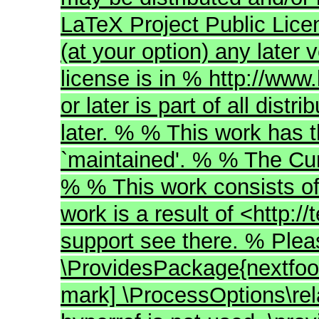
LaTeX Project Public Licen
(at your option) any later 
license is in % http://www.
or later is part of all dis
later. % % This work has
`maintained'. % % The Curr
% % This work consists of 
work is a result of <http:
support see there. % Plea
\ProvidesPackage{nextfoot
mark] \ProcessOptions\rel