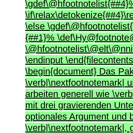
\gdef\@hfootnotelist{##4}%
\if\relax\detokenize{##4}\
\else \gdef\@hfootnotelist
{##1}% \def\Hy@footnote
\@hfootnotelist\@elt\@nnil
\endinput \end{filecontent
\begin{document} Das Paket
\verb|\nextfootnotemark| u
arbeiten generell wie \verb
mit drei gravierenden Unt
optionales Argument und 
\verb|\nextfootnotemark|,