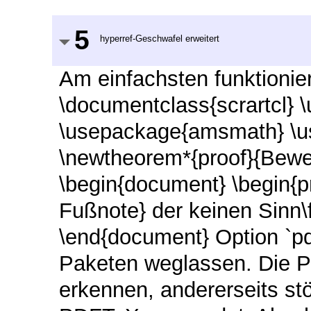
5
hyperref-Geschwafel erweitert
Am einfachsten funktionie
\documentclass{scrartcl} 
\usepackage{amsmath} \
\newtheorem*{proof}{Bewe
\begin{document} \begin{pr
Fußnote} der keinen Sinn\f
\end{document} Option `pdf
Paketen weglassen. Die P
erkennen, andererseits st