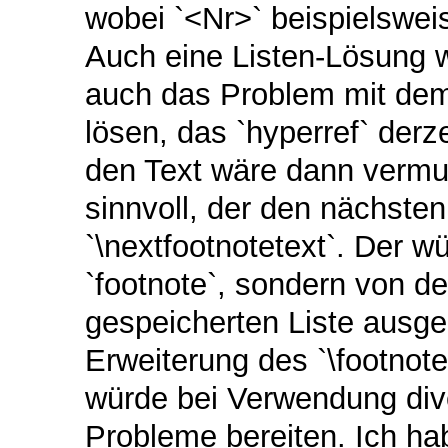
wobei `<Nr>` beispielsweis
Auch eine Listen-Lösung w
auch das Problem mit dem
lösen, das `hyperref` derz
den Text wäre dann vermut
sinnvoll, der den nächsten
`\nextfootnotetext`. Der w
`footnote`, sondern von de
gespeicherten Liste ausge
Erweiterung des `\footnot
würde bei Verwendung div
Probleme bereiten. Ich ha