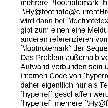
mehrere `\footnotemark` hi
`\Hy@footnote@currentHre
wird dann bei `\footnotete
gibt zum einen eine Meld
anderen referenzieren vom
`\footnotemark` der Seque
Das Problem außerhalb von
Aufwand verbunden sein u
internen Code von `hyperr
daher eigentlich nur als Te
`hyperref` geschaffen wer
`hyperref` mehrere `\Hy@f