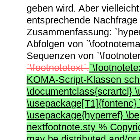
geben wird. Aber vielleicht
entsprechende Nachfrage j
Zusammenfassung: `hyperre
Abfolgen von `\footnotemar
Sequenzen von `\footnote
`\footnotetext`.
`\footnotet
KOMA-Script-Klassen schei
\documentclass{scrartcl} 
\usepackage[T1]{fontenc}
\usepackage{hyperref} \beg
nextfootnote.sty % Copyri
may be distributed and/or 