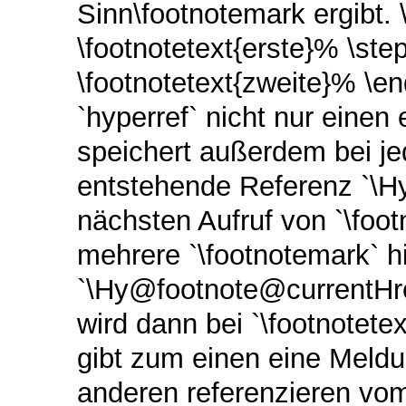
Sinn\footnotemark ergibt. 
\footnotetext{erste}% \st
\footnotetext{zweite}% \e
`hyperref` nicht nur einen
speichert außerdem bei je
entstehende Referenz `\H
nächsten Aufruf von `\foo
mehrere `\footnotemark` hi
`\Hy@footnote@currentHre
wird dann bei `\footnotete
gibt zum einen eine Meld
anderen referenzieren vom