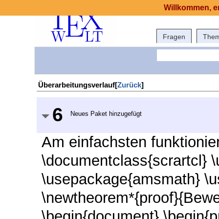
Willkommen, er
Fragen
The
Überarbeitungsverlauf[
Zurück
]
6
Neues Paket hinzugefügt
Am einfachsten funktionie
\documentclass{scrartcl} 
\usepackage{amsmath} \
\newtheorem*{proof}{Bewe
\begin{document} \begin{pr