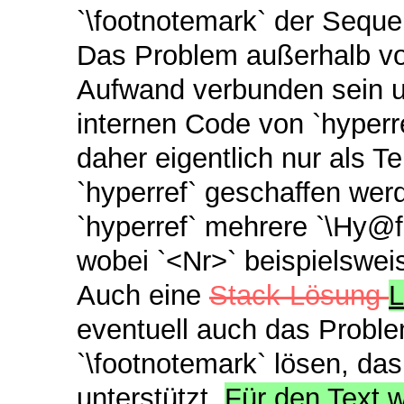
`\footnotemark` der Seque
Das Problem außerhalb von
Aufwand verbunden sein u
internen Code von `hyperr
daher eigentlich nur als Te
`hyperref` geschaffen wer
`hyperref` mehrere `\Hy@f
wobei `<Nr>` beispielsweis
Auch eine
Stack-Lösung
L
eventuell auch das Probl
`\footnotemark` lösen, da
unterstützt.
Für den Text 