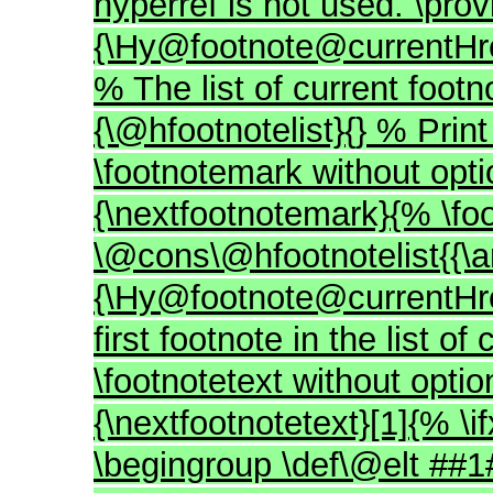
hyperref is not used. \pr
{\Hy@footnote@currentHre
% The list of current fo
{\@hfootnotelist}{} % Print
\footnotemark without op
{\nextfootnotemark}{% \fo
\@cons\@hfootnotelist{{\ar
{\Hy@footnote@currentHref
first footnote in the list o
\footnotetext without opt
{\nextfootnotetext}[1]{% \
\begingroup \def\@elt ##