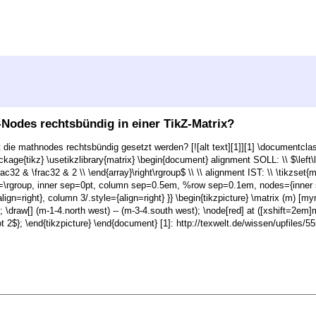
-Nodes rechtsbündig in einer TikZ-Matrix?
 die mathnodes rechtsbündig gesetzt werden? [![alt text][1]][1] \documentcla
e{tikz} \usetikzlibrary{matrix} \begin{document} alignment SOLL: \\ $\left\lgro
frac32 & \frac32 & 2 \\ \end{array}\right\rgroup$ \\ \\ alignment IST: \\ \tikzset
iter=\rgroup, inner sep=0pt, column sep=0.5em, %row sep=0.1em, nodes={inner
align=right}, column 3/.style={align=right} }} \begin{tikzpicture} \matrix (m) [my
 }; \draw[] (m-1-4.north west) -- (m-3-4.south west); \node[red] at ([xshift=2em]
t 2$}; \end{tikzpicture} \end{document} [1]: http://texwelt.de/wissen/upfiles