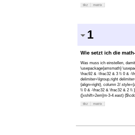
tikz
matrix
1
Wie setzt ich die math
Was muss ich einstellen, damit
\usepackage{amsmath} \usepackag
\frac92 & -\frac32 & 3 \\ 0 & -\
delimiter=\lgroup,right delim
{align=right}, column 2/.style={
\\ 0 & -\frac32 & \frac32 & 2 \\
([xshift=2em]m-3-4.east) {$\cdo
tikz
matrix