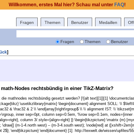
Willkommen, erstes Mal hier? Schau mal unter
FAQ
!
Fragen
Themen
Benutzer
Medaillen
Of
Fragen
Themen
Benutzer
ück
]
e math-Nodes rechtsbündig in einer TikZ-Matrix?
 die mathnodes rechtsbündig gesetzt werden? [![alt text][1]][1] \documentcla
e{tikz} \usetikzlibrary{matrix} \begin{document} alignment SOLL: \\ $\left\lgro
frac32 & \frac32 & 2 \\ \end{array}\right\rgroup$ \\ \\ alignment IST: \\ \tikzset
iter=\rgroup, inner sep=0pt, column sep=0.5em, %row sep=0.1em, nodes={inner
align=right}, column 3/.style={align=right} }} \begin{tikzpicture} \matrix (m) [my
 }; \draw[] (m-1-4.north west) -- (m-3-4.south west); \node[red] at ([xshift=2em]
t 2$}; \end{tikzpicture} \end{document} [1]: http://texwelt.de/wissen/upfiles