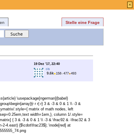
Anmelden
über
FAQ
×
fen
Stelle eine Frage
19 Dez '17, 22:40
cis
9.6k
●
158
●
477
●
493
ss{article} \usepackage[ngerman]{babel}
up\begin{array}{r r r| r} 3 & -3 & 0 & 1 \\ -3 &
{mymatrix/.style={ matrix of math nodes, left
 sep=0.25em,text width=1em,}, column 1/.style=
matrix] { 3 & -3 & 0 & 1 \\ -3 & \frac92 & -\frac32 & 3
m-2-4.east) {$\cdot\frac23$}; \node[red] at
/55555555_74.png