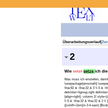
Überarbeitungsverlauf[
Zur
2
Wie
setzt
setze
ich di
Was muss ich einstellen, damit
\usepackage{amsmath} \usepackag
\frac92 & -\frac32 & 3 \\ 0 & -\
delimiter=\lgroup,right delim
{align=right}, column 2/.style={
\\ 0 & -\frac32 & \frac32 & 2 \\
([xshift=2em]m-3-4.east) {$\cdo