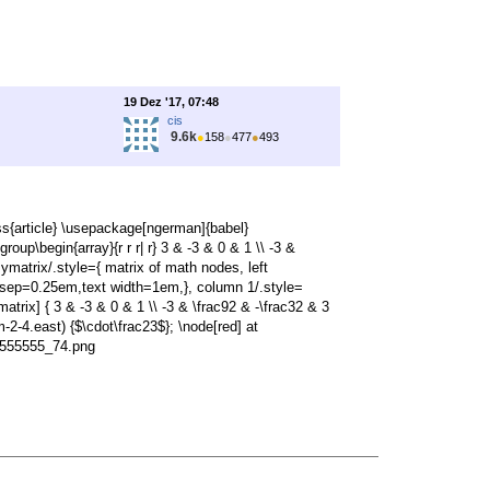
19 Dez '17, 07:48
cis
9.6k
●
158
●
477
●
493
ss{article} \usepackage[ngerman]{babel}
up\begin{array}{r r r| r} 3 & -3 & 0 & 1 \\ -3 &
{mymatrix/.style={ matrix of math nodes, left
 sep=0.25em,text width=1em,}, column 1/.style=
matrix] { 3 & -3 & 0 & 1 \\ -3 & \frac92 & -\frac32 & 3
m-2-4.east) {$\cdot\frac23$}; \node[red] at
/55555555_74.png