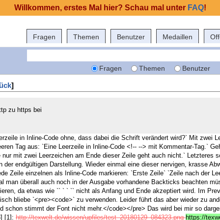
Willkommen, erstes Mal hier? Schau mal unter
FAQ
!
Fragen
Themen
Benutzer
Medaillen
Of
Fragen
Themen
Benutzer
ück
]
tp zu https bei
eerzeile in Inline-Code ohne, dass dabei die Schrift verändert wird?` Mit zwei
eeren Tag aus: `Eine Leerzeile in Inline-Code <!-- --> mit Kommentar-Tag.` G
 nur mit zwei Leerzeichen am Ende dieser Zeile geht auch nicht.` Letzteres 
 in der endgültigen Darstellung. Wieder einmal eine dieser nervigen, krasse 
de Zeile einzelnen als Inline-Code markieren: `Erste Zeile` `Zeile nach der Le
l man überall auch noch in der Ausgabe vorhandene Backticks beachten müsst
ieren, da etwas wie `` ` ` `` nicht als Anfang und Ende akzeptiert wird. Im Prev
tisch bliebe `<pre><code>` zu verwenden. Leider führt das aber wieder zu an
d schon stimmt der Font nicht mehr.</code></pre> Das wird bei mir so dargeste
] [1]:
http://texwelt.de/wissen/upfiles/test_20180129_084323.png
https://tex