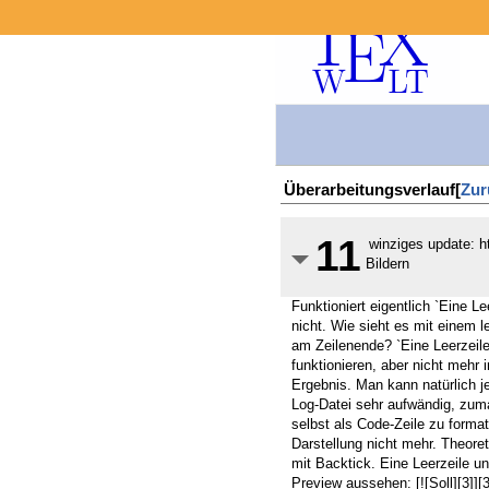
Überarbeitungsverlauf[
Zur
11
winziges update: ht
Bildern
Funktioniert eigentlich `Eine L
nicht. Wie sieht es mit einem l
am Zeilenende? `Eine Leerzeile
funktionieren, aber nicht mehr
Ergebnis. Man kann natürlich je
Log-Datei sehr aufwändig, zuma
selbst als Code-Zeile zu format
Darstellung nicht mehr. Theore
mit Backtick. Eine Leerzeile un
Preview aussehen: [![Soll][3]][3