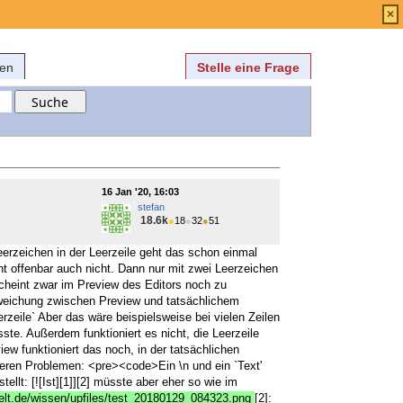
Anmelden
über
FAQ
×
fen
Stelle eine Frage
16 Jan '20, 16:03
stefan
18.6k
●
18
●
32
●
51
 Leerzeichen in der Leerzeile geht das schon einmal
eht offenbar auch nicht. Dann nur mit zwei Leerzeichen
scheint zwar im Preview des Editors noch zu
Abweichung zwischen Preview und tatsächlichem
erzeile` Aber das wäre beispielsweise bei vielen Zeilen
e. Außerdem funktioniert es nicht, die Leerzeile
iew funktioniert das noch, in der tatsächlichen
deren Problemen: <pre><code>Ein \n und ein `Text'
llt: [![Ist][1]][2] müsste aber eher so wie im
welt.de/wissen/upfiles/test_20180129_084323.png
[2]: