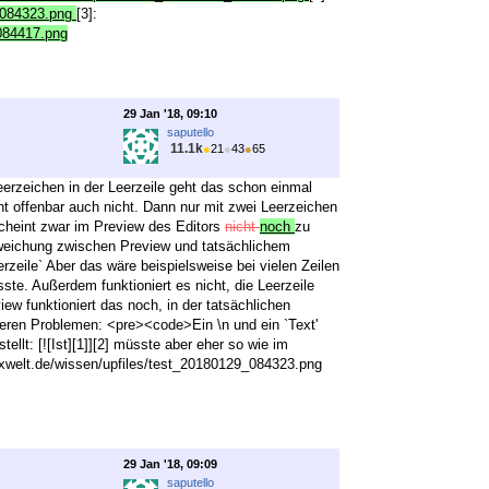
9_084323.png
[3]:
_084417.png
29 Jan '18, 09:10
saputello
11.1k
●
21
●
43
●
65
 Leerzeichen in der Leerzeile geht das schon einmal
eht offenbar auch nicht. Dann nur mit zwei Leerzeichen
scheint zwar im Preview des Editors
nicht
noch
zu
Abweichung zwischen Preview und tatsächlichem
erzeile` Aber das wäre beispielsweise bei vielen Zeilen
e. Außerdem funktioniert es nicht, die Leerzeile
iew funktioniert das noch, in der tatsächlichen
deren Problemen: <pre><code>Ein \n und ein `Text'
llt: [![Ist][1]][2] müsste aber eher so wie im
/texwelt.de/wissen/upfiles/test_20180129_084323.png
29 Jan '18, 09:09
saputello