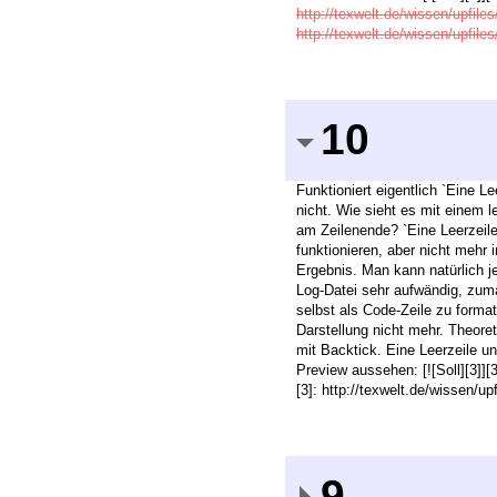
http://texwelt.de/wissen/upfi
http://texwelt.de/wissen/upfil
10
Funktioniert eigentlich `Eine L
nicht. Wie sieht es mit einem l
am Zeilenende? `Eine Leerzeile
funktionieren, aber nicht mehr
Ergebnis. Man kann natürlich je
Log-Datei sehr aufwändig, zuma
selbst als Code-Zeile zu format
Darstellung nicht mehr. Theore
mit Backtick. Eine Leerzeile un
Preview aussehen: [![Soll][3]][
[3]: http://texwelt.de/wissen/
9