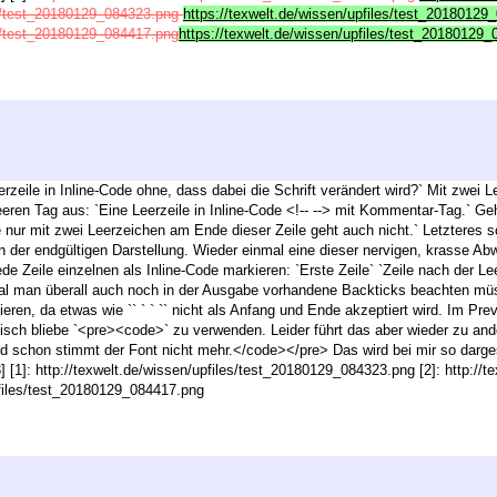
les/test_20180129_084323.png
https://texwelt.de/wissen/upfiles/test_2018012
es/test_20180129_084417.png
https://texwelt.de/wissen/upfiles/test_20180129
eerzeile in Inline-Code ohne, dass dabei die Schrift verändert wird?` Mit zwei
eeren Tag aus: `Eine Leerzeile in Inline-Code <!-- --> mit Kommentar-Tag.` G
 nur mit zwei Leerzeichen am Ende dieser Zeile geht auch nicht.` Letzteres 
 in der endgültigen Darstellung. Wieder einmal eine dieser nervigen, krasse 
de Zeile einzelnen als Inline-Code markieren: `Erste Zeile` `Zeile nach der Le
l man überall auch noch in der Ausgabe vorhandene Backticks beachten müsst
ieren, da etwas wie `` ` ` `` nicht als Anfang und Ende akzeptiert wird. Im Prev
tisch bliebe `<pre><code>` zu verwenden. Leider führt das aber wieder zu an
d schon stimmt der Font nicht mehr.</code></pre> Das wird bei mir so dargeste
3] [1]: http://texwelt.de/wissen/upfiles/test_20180129_084323.png [2]: http:/
upfiles/test_20180129_084417.png