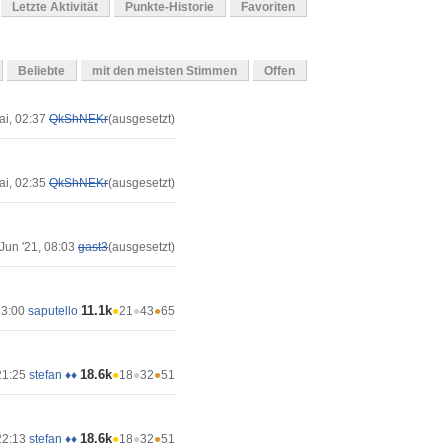
Letzte Aktivität
Punkte-Historie
Favoriten
Beliebte
mit den meisten Stimmen
Offen
ai, 02:37
QkShNEKr
(ausgesetzt)
ai, 02:35
QkShNEKr
(ausgesetzt)
Jun '21, 08:03
gast3
(ausgesetzt)
11.1k
13:00
saputello
●
21
●
43
●
65
18.6k
21:25
stefan ♦♦
●
18
●
32
●
51
18.6k
22:13
stefan ♦♦
●
18
●
32
●
51