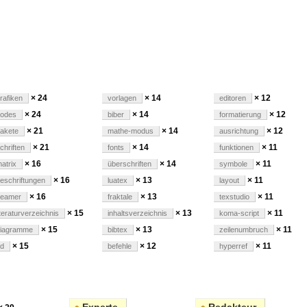
ungen
× 24
× 14
× 12
rafiken
vorlagen
editoren
× 24
× 14
× 12
odes
biber
formatierung
× 21
× 14
× 12
akete
mathe-modus
ausrichtung
× 21
× 14
× 11
chriften
fonts
funktionen
× 16
× 14
× 11
atrix
überschriften
symbole
× 16
× 13
× 11
eschriftungen
luatex
layout
× 16
× 13
× 11
beamer
fraktale
texstudio
× 15
× 13
× 11
iteraturverzeichnis
inhaltsverzeichnis
koma-script
× 15
× 13
× 11
iagramme
bibtex
zeilenumbruch
× 15
× 12
× 11
d
befehle
hyperref