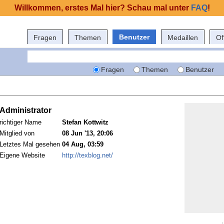
Willkommen, erstes Mal hier? Schau mal unter
FAQ
!
Benutzer
Fragen
Themen
Medaillen
Of
Fragen
Themen
Benutzer
Administrator
richtiger Name
Stefan Kottwitz
Mitglied von
08 Jun '13, 20:06
Letztes Mal gesehen
04 Aug, 03:59
Eigene Website
http://texblog.net/