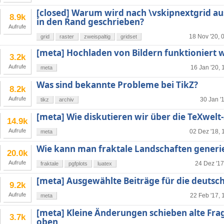
[closed] Warum wird nach \vskipnextgrid au
8.9k
in den Rand geschrieben?
Aufrufe
18 Nov '20, 
grid
raster
zweispaltig
gridset
[meta] Hochladen von Bildern funktioniert 
3.2k
Aufrufe
16 Jan '20, 
meta
Was sind bekannte Probleme bei TikZ?
8.2k
Aufrufe
30 Jan '
tikz
archiv
[meta] Wie diskutieren wir über die TeXwelt-
14.9k
Aufrufe
02 Dez '18, 
meta
Wie kann man fraktale Landschaften generi
20.0k
Aufrufe
24 Dez '17
fraktale
pgfplots
luatex
[meta] Ausgewählte Beiträge für die deutsc
9.2k
Aufrufe
22 Feb '17, 
meta
[meta] Kleine Änderungen schieben alte Fra
3.7k
oben