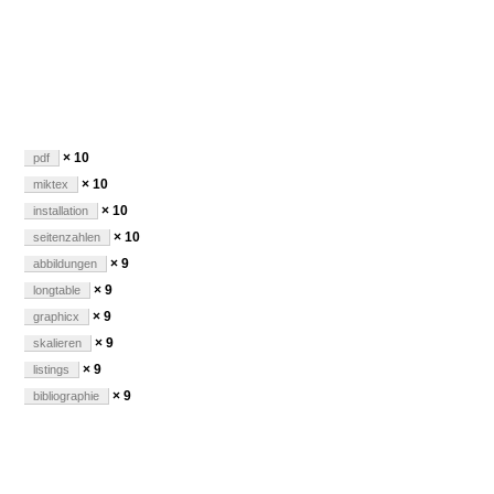
× 10
pdf
× 10
miktex
× 10
installation
× 10
seitenzahlen
× 9
abbildungen
× 9
longtable
× 9
graphicx
× 9
skalieren
× 9
listings
× 9
bibliographie