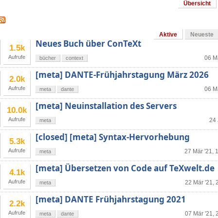
Übersicht
Aktive
Neueste
Neues Buch über ConTeXt
1.5k
Aufrufe
06 M
bücher
context
[meta] DANTE-Frühjahrstagung März 2026
2.0k
Aufrufe
06 M
meta
dante
[meta] Neuinstallation des Servers
10.0k
Aufrufe
24 
meta
[closed] [meta] Syntax-Hervorhebung
5.3k
Aufrufe
27 Mär '21, 
meta
[meta] Übersetzen von Code auf TeXwelt.de
4.1k
Aufrufe
22 Mär '21, 
meta
[meta] DANTE Frühjahrstagung 2021
2.2k
Aufrufe
07 Mär '21, 
meta
dante