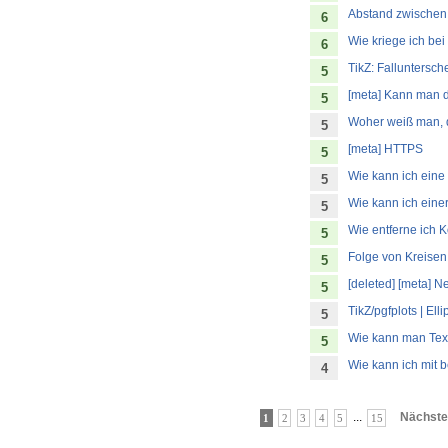
Abstand zwischen
6
Wie kriege ich be
6
TikZ: Fallunters
5
[meta] Kann man 
5
Woher weiß man, d
5
[meta] HTTPS
5
Wie kann ich eine 
5
Wie kann ich einer
5
Wie entferne ich K
5
Folge von Kreisen
5
[deleted] [meta] 
5
TikZ/pgfplots | Elli
5
Wie kann man Text
5
Wie kann ich mit 
4
...
Nächste
1
2
3
4
5
15