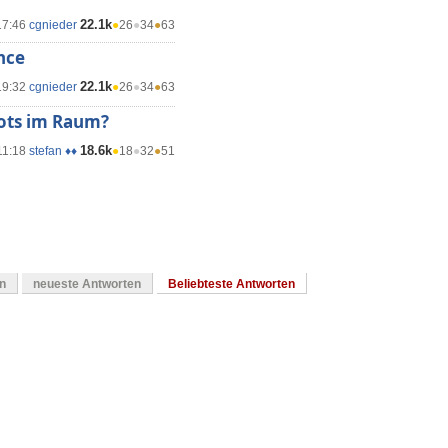
22.1k
17:46
cgnieder
●
26
●
34
●
63
nce
22.1k
19:32
cgnieder
●
26
●
34
●
63
lots im Raum?
18.6k
11:18
stefan ♦♦
●
18
●
32
●
51
en
neueste Antworten
Beliebteste Antworten