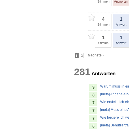
Stimmen
Antworten
4
1
Stimmen
Antwort
1
1
Stimme
Antwort
Nächste »
1
2
281
Antwort
Warum muss in ein
9
[meta] Angabe ein
8
Wie erstelle ich e
7
[meta] Muss eine 
7
Wie forciere ich w
7
[meta] Benutzertr
6