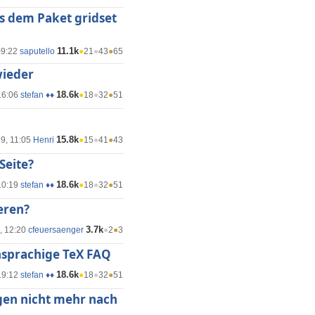
s dem Paket gridset
11.1k
09:22
saputello
●
21
●
43
●
65
wieder
18.6k
16:06
stefan ♦♦
●
18
●
32
●
51
15.8k
19, 11:05
Henri
●
15
●
41
●
43
Seite?
18.6k
10:19
stefan ♦♦
●
18
●
32
●
51
eren?
3.7k
, 12:20
cfeuersaenger
●
2
●
3
hsprachige TeX FAQ
18.6k
19:12
stefan ♦♦
●
18
●
32
●
51
gen nicht mehr nach