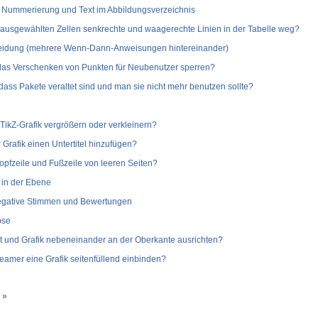
 Nummerierung und Text im Abbildungsverzeichnis
i ausgewählten Zellen senkrechte und waagerechte Linien in der Tabelle weg?
cheidung (mehrere Wenn-Dann-Anweisungen hintereinander)
das Verschenken von Punkten für Neubenutzer sperren?
ass Pakete veraltet sind und man sie nicht mehr benutzen sollte?
TikZ-Grafik vergrößern oder verkleinern?
 Grafik einen Untertitel hinzufügen?
opfzeile und Fußzeile von leeren Seiten?
 in der Ebene
Negative Stimmen und Bewertungen
pse
 und Grafik nebeneinander an der Oberkante ausrichten?
beamer eine Grafik seitenfüllend einbinden?
 »