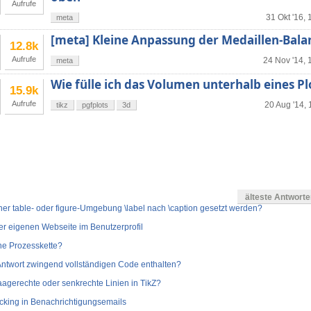
Aufrufe
31 Okt '16, 
meta
[meta] Kleine Anpassung der Medaillen-Bala
12.8k
Aufrufe
24 Nov '14, 
meta
Wie fülle ich das Volumen unterhalb eines P
15.9k
Aufrufe
20 Aug '14, 
tikz
pgfplots
3d
en
älteste Antwort
er table- oder figure-Umgebung \label nach \caption gesetzt werden?
er eigenen Webseite im Benutzerprofil
ine Prozesskette?
Antwort zwingend vollständigen Code enthalten?
aagerechte oder senkrechte Linien in TikZ?
acking in Benachrichtigungsemails