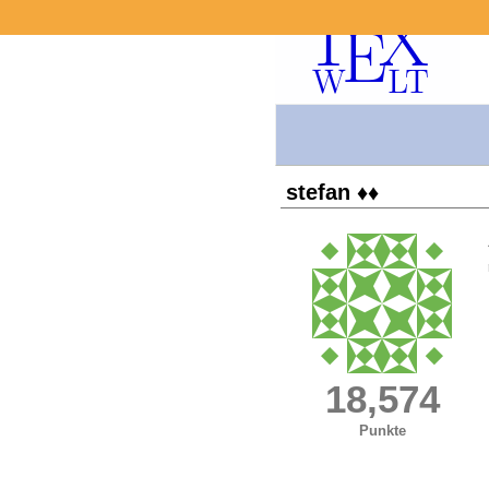
stefan ♦♦
18,574
Punkte