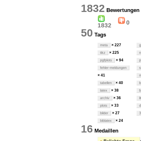
1832
Bewert
0
1832
50
Tags
× 227
meta
g
× 225
tikz
n
× 94
pgfplots
p
fehler-meldungen
s
× 41
m
× 40
tabellen
b
× 38
latex
× 36
archiv
l
× 33
plots
d
× 27
bilder
3
× 24
biblatex
16
Medaillen