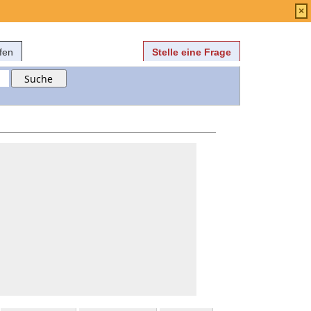
Anmelden
über
FAQ
×
fen
Stelle eine Frage