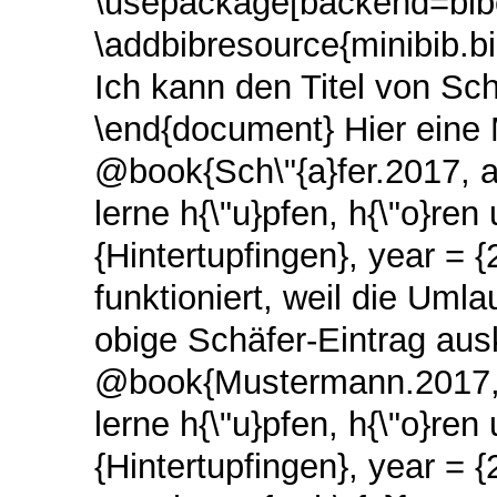
\usepackage[backend=biber
\addbibresource{minibib.bi
Ich kann den Titel von Schä
\end{document} Hier eine Mi
@book{Sch\"{a}fer.2017, aut
lerne h{\"u}pfen, h{\"o}ren 
{Hintertupfingen}, year = {
funktioniert, weil die Uml
obige Schäfer-Eintrag aus
@book{Mustermann.2017, a
lerne h{\"u}pfen, h{\"o}ren 
{Hintertupfingen}, year = 