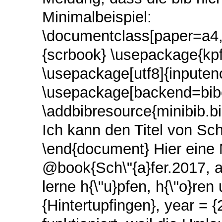
Minimalbeispiel:
\documentclass[paper=a4,
{scrbook} \usepackage{kpf
\usepackage[utf8]{inputen
\usepackage[backend=biber
\addbibresource{minibib.bi
Ich kann den Titel von Schä
\end{document} Hier eine Mi
@book{Sch\"{a}fer.2017,
a
lerne h{\"u}pfen, h{\"o}ren
{Hintertupfingen},
year = {