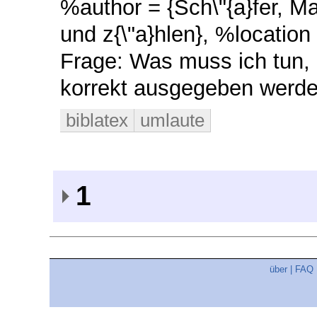
%author = {Sch\"{a}fer, Max
und z{\"a}hlen}, %location
Frage: Was muss ich tun,
korrekt ausgegeben werd
biblatex
umlaute
1
über
|
FAQ