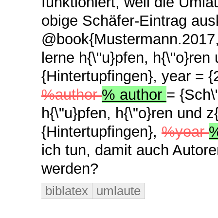
funktioniert, weil die Uml
obige Schäfer-Eintrag aus
@book{Mustermann.2017
lerne h{\"u}pfen, h{\"o}ren
{Hintertupfingen},
year = {
%author
% author
= {Sch\
h{\"u}pfen, h{\"o}ren und z
{Hintertupfingen},
%year
%
ich tun, damit auch Auto
werden?
biblatex
umlaute