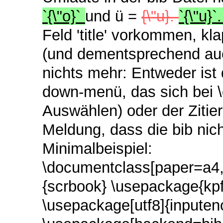
`{\"o}`
und ü =
{\"u}.
`{\"u}`
Feld 'title' vorkommen, kl
(und dementsprechend auch
nichts mehr: Entweder ist 
down-menü, das sich bei \ci
Auswählen) oder der Zitier-
Meldung, dass die bib nicht
Minimalbeispiel:
\documentclass[paper=a4,
{scrbook} \usepackage{kpf
\usepackage[utf8]{inputen