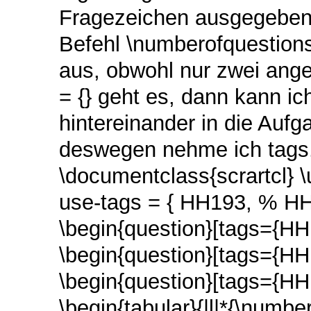
Fragezeichen ausgegeben
Befehl \numberofquestions
aus, obwohl nur zwei ange
= {} geht es, dann kann i
hintereinander in die Auf
deswegen nehme ich tags.
\documentclass{scrartcl}
\
use-tags = {
HH193,
% HH
\begin{question}[tags={HH
\begin{question}[tags={HH
\begin{question}[tags={HH
\begin{tabular}{|l|*{\numbe