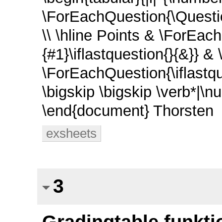
\ForEachQuestion{\Questio
\\ \hline
Points & \ForEach
{#1}\iflastquestion{}{&}} &
\ForEachQuestion{\iflastque
\bigskip
\bigskip
\verb*|\n
\end{document} Thorsten
exsheets
3
Gradingtable funktio