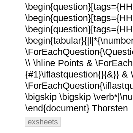
\begin{question}[tags={HH
\begin{question}[tags={HH
\begin{question}[tags={HH
\begin{tabular}{|l|*{\numbe
\ForEachQuestion{\Questio
\\ \hline Points & \ForEa
{#1}\iflastquestion{}{&}} &
\ForEachQuestion{\iflastque
\bigskip \bigskip \verb*|\
\end{document} Thorsten
exsheets