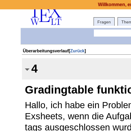
Willkommen, er
Fragen
The
Überarbeitungsverlauf[
Zurück
]
4
Gradingtable funktio
Hallo, ich habe ein Proble
Exsheets, wenn die Aufgab
tags ausgeschlossen wurde