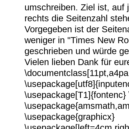
umschreiben. Ziel ist, auf
rechts die Seitenzahl steh
Vorgegeben ist der Seiten
weniger in "Times New Ro
geschrieben und würde ger
Vielen lieben Dank für eure
\documentclass[11pt,a4pape
\usepackage[utf8]{inpute
\usepackage[T1]{fontenc}
\usepackage{amsmath,am
\usepackage{graphicx}
\usepackage[left=4cm,ri