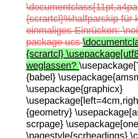
\documentclass[11pt,a4pap
{scrartcl}%halfparskip fü
einmaliges Einrücken: \no
package ucs
\documentcla
{scrartcl} \usepackage[utf
weglassen?
\usepackage[
{babel} \usepackage{ams
\usepackage{graphicx}
\usepackage[left=4cm,ri
{geometry} \usepackage[au
scrpage} \usepackage[one
\pagestyle{scrheadings} \