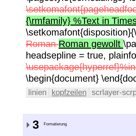
\setkomafont{pageheadfoo
{\rmfamily} %Text in Tim
\setkomafont{disposition}
Roman
Roman gewollt
\p
headsepline = true, plainfo
\usepackage{hyperref}%in
\begin{document} \end{do
linien
kopfzeilen
scrlayer-scr
3
Formatierung