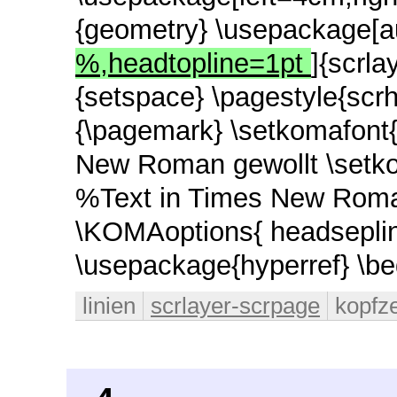
{geometry} \usepackage[
%,headtopline=1pt
]{scrl
{setspace} \pagestyle{scr
{\pagemark} \setkomafont{
New Roman gewollt \setkom
%Text in Times New Roma
\KOMAoptions{ headsepline 
\usepackage{hyperref} \b
linien
scrlayer-scrpage
kopfze