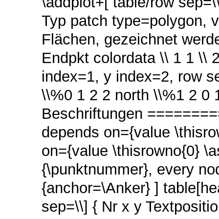
\addplot+[ table/row sep=\
Typ patch type=polygon, v
Flächen, gezeichnet werde
Endpkt colordata \\ 1 1 \\ 2
index=1, y index=2, row sep
\\%0 1 2 2 north \\%1 2 0 
Beschriftungen ==========
depends on={value \thisro
on={value \thisrowno{0} \
{\punktnummer}, every no
{anchor=\Anker} ] table[he
sep=\\] { Nr x y Textpositi