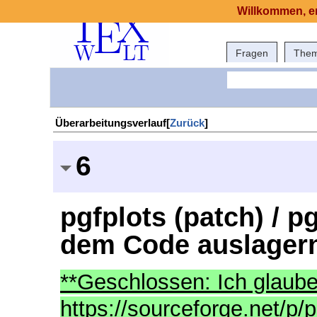
Willkommen, er
Fragen
The
Überarbeitungsverlauf[
Zurück
]
6
pgfplots (patch) / p
dem Code auslager
**Geschlossen: Ich glaube,
https://sourceforge.net/p/