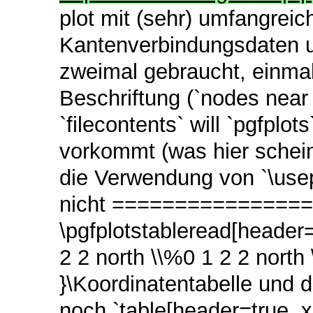
plot mit (sehr) umfangreic
Kantenverbindungsdaten un
zweimal gebraucht, einmal
Beschriftung (`nodes near 
`filecontents` will `pgfplot
vorkommt (was hier scheint
die Verwendung von `\use
nicht ===============
\pgfplotstableread[header=t
2 2 north \\%0 1 2 2 north
}\Koordinatentabelle und 
noch `table[header=true, x