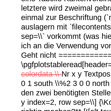
letztere wird zweimal geb
einmal zur Beschriftung (`
auslagern mit `filecontents
sep=\\` vorkommt (was hier
ich an die Verwendung von
Geht nicht ==========
\pgfplotstableread[header=
colordata \\
Nr x y Textposi
0 1 south \\%2 3 0 0 nort
den zwei benötigten Stelle
y index=2, row sep=\\] {\K