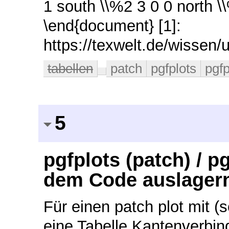
1 south \\%2 3 0 0 north \\
\end{document} [1]:
https://texwelt.de/wissen
tabellen
patch
pgfplots
pgfp
5
pgfplots (patch) / p
dem Code auslager
Für einen patch plot mit (
eine Tabelle Kantenverbin