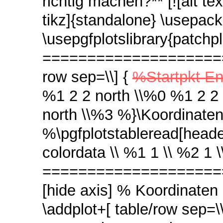
richtig machen?** [![alt t
tikz]{standalone} \usepack
\usepgfplotslibrary{patchp
======================
row sep=\\] {
%Startpkt En
%1 2 2 north \\%0 %1 2 2
north \\%3 %}\Koordinaten
%\pgfplotstableread[heade
colordata \\ %1 1 \\ %2 1 
=======================
[hide axis] % Koordinat
\addplot+[ table/row sep=\