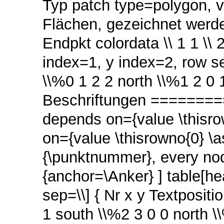
Typ patch type=polygon, v
Flächen, gezeichnet werde
Endpkt colordata \\ 1 1 \\ 2
index=1, y index=2, row sep
\\%0 1 2 2 north \\%1 2 0 
Beschriftungen ==========
depends on={value \thisro
on={value \thisrowno{0} \
{\punktnummer}, every no
{anchor=\Anker} ] table[he
sep=\\] { Nr x y Textpositi
1 south \\%2 3 0 0 north \\