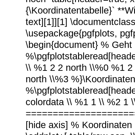
{\Koordinatentabelle}` **W
text][1]][1] \documentcla
\usepackage{pgfplots, pgfp
\begin{document} % Geh
%\pgfplotstableread[header
\\ %1 2 2 north \\%0 %1 2
north \\%3 %}\Koordinaten
%\pgfplotstableread[heade
colordata \\ %1 1 \\ %2 1 
=======================
[hide axis] % Koordinat