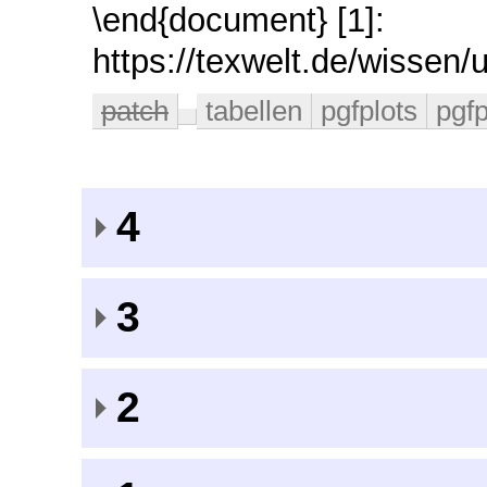
\end{document} [1]:
https://texwelt.de/wissen
patch
tabellen
pgfplots
pgfp
4
3
2