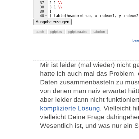
37
2 1 
\\
38
3 1 
\\
39
}
40
]
 table
[
header=true, x index=1, y index=2
41
Nr x y Textposition     
\\
Ausgabe erzeugen
patch
pgfplots
pgfplotstable
tabellen
bear
Mir ist leider (mal wieder) nicht g
hatte ich auch mal das Problem,
Daten zusammenbasteln zu müsse
von denen man naiv erwartet hätte
aber leider dann nicht funktionie
komplizierte Lösung
. Vielleicht 
vielleicht Deine Frage dahingehen
Wesentlich ist, und was nur ein 