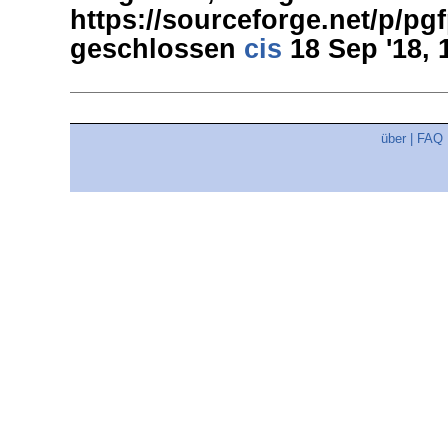
https://sourceforge.net/p/pg
geschlossen
cis
18 Sep '18, 
über
|
FAQ