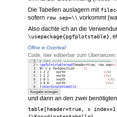
Die Tabellen auslagern mit
filec
sofern
vorkommt (was 
row sep=\\
Also dachte ich an die Verwendu
, 
\usepackage{pgfplotstable}
Öffne in Overleaf
Code, hier editierbar zum Übersetzen:
1
% Geht nicht ==========================
2
\pgfplotstableread
[
header=true, row sep=
\\
3
Nr x y Textposition     
\\
4
1 2 2    north                     
\\
%0
5
1 2 2    north                     
\\
%1
6
2 0 1    south                       
\\
%2
7
3 0 0    north                      
\\
%3
8
}
\Koordinatentabelle
Ausgabe erzeugen
und dann an den zwei benötigten
table[header=true, x index=1
{\Koordinatentabelle}