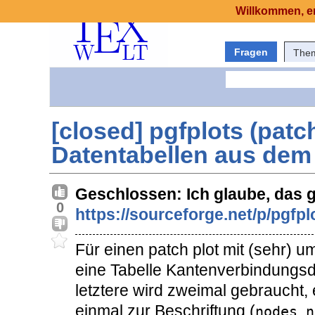
Willkommen, er
Fragen
The
[closed] pgfplots (patch
Datentabellen aus dem
Geschlossen: Ich glaube, das g
0
https://sourceforge.net/p/pgfpl
Für einen patch plot mit (sehr) 
eine Tabelle Kantenverbindungsd
letztere wird zweimal gebraucht,
einmal zur Beschriftung (
nodes n