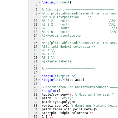
5
\begin
{
document
}
6
7
% Geht nicht ==========================
8
%\pgfplotstableread[header=true, row sep=
9
%Nr x y Textposition     \\
10
%1 2 2    north                     \\%0
11
%1 2 2    north                     \\%1
12
%2 0 1    south                       \\%
13
%3 0 0    north                      \\%3
14
%}\Koordinatentabelle
15
%
16
%\pgfplotstableread[header=true, row sep=
17
%Startpkt Endpkt colordata \\ 
18
%1 1 \\ 
19
%2 1 \\ 
20
%3 1 \\
21
%}\Kantentabelle
22
23
% ===========================
24
25
\begin
{
tikzpicture
}
26
\begin
{
axis
}
[
hide axis
]
27
28
% Koordinaten und Kantenverbindungen ====
29
\addplot
+
[
30
table/row sep=
\\
, 
% Muss wohl so sein!?
31
patch, 
% Plot-Typ
32
patch type=polygon,
33
vertex count=2, 
% damit nur Kanten, keine
34
patch table with point meta=
{
%
35
Startpkt Endpkt colordata 
\\
36
1 1 
\\