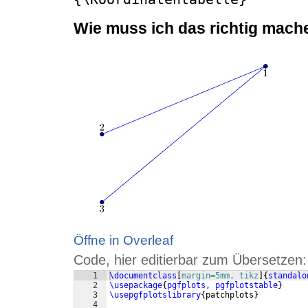
Wie muss ich das richtig mach
Öffne in Overleaf
Code, hier editierbar zum Übersetzen:
1
\documentclass
[
margin=5mm, tikz
]
{
standalo
2
\usepackage
{
pgfplots, pgfplotstable
}
3
\usepgfplotslibrary
{
patchplots
}
4