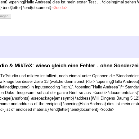
ent} \opening{Hallo Andreea} dies ist mein erster Test ... \closing{mal sehen W
} \end{letter}
\end{document}
</code>
dungen
udio & MikTeX: wieso gleich eine Fehler - ohne Sonderze
TxTstudio und miktex installiert, noch einmal unter Optionen die Standardeinste
da kriege bei dieser Zeile 13 (welche denn sonst;)<br> \opening{Hallo Andree
fined(inputenc) in inputencoding `latin1'. \opening{"Hallo Andreea"}** Standard
enen Doks. Insgesamt schaut der ganze Brief so aus: <code> \documentclass[10
age{amsfonts} \usepackage{amssymb} \address{Willi Dingens Baumg 5 1234 
{name and address of the recipient} \opening{Hallo Andreea} dies ist mein erste
l{list of enclosed material} \end{letter} \end{document} </code>