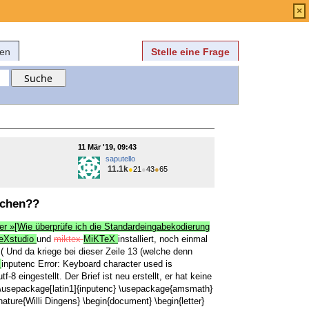
Anmelden
über
FAQ
×
fen
Stelle eine Frage
11 Mär '19, 09:43
saputello
11.1k
●
21
●
43
●
65
ichen??
der »[Wie überprüfe ich die Standardeingabekodierung
eXstudio
und
miktex
MiKTeX
installiert, noch einmal
 :( Und da kriege bei dieser Zeile 13 (welche denn
e
inputenc Error: Keyboard character used is
-8 eingestellt. Der Brief ist neu erstellt, er hat keine
\usepackage[latin1]{inputenc}
\usepackage{amsmath}
nature{Willi Dingens}
\begin{document}
\begin{letter}