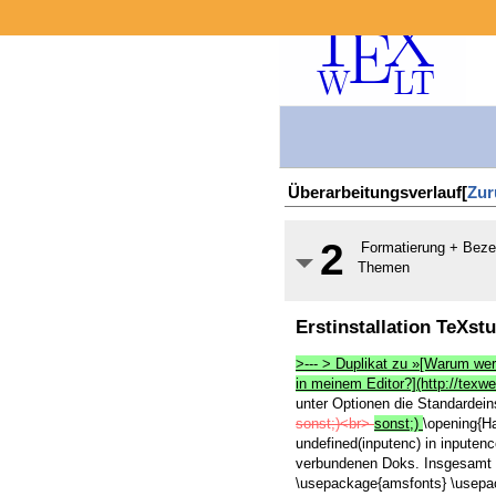
Überarbeitungsverlauf[
Zur
2
Formatierung + Bez
Themen
Erstinstallation TeXst
>--- > Duplikat zu »[Warum wer
in meinem Editor?](http://texwe
unter Optionen die Standardeins
sonst;)<br>
sonst;)
\opening{H
undefined(inputenc) in inputenco
verbundenen Doks. Insgesamt 
\usepackage{amsfonts}
\usep