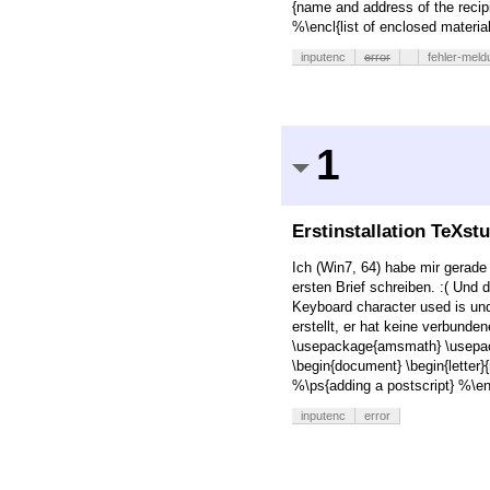
{name and address of the recipi
%\encl{list of enclosed material
inputenc
error
fehler-mel
1
Erstinstallation TeXst
Ich (Win7, 64) habe mir gerade 
ersten Brief schreiben. :( Und 
Keyboard character used is unde
erstellt, er hat keine verbund
\usepackage{amsmath} \usepack
\begin{document} \begin{letter}
%\ps{adding a postscript} %\enc
inputenc
error