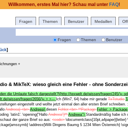
Willkommen, erstes Mal hier? Schau mal unter
FAQ
!
Fragen
Themen
Benutzer
Medaillen
Of
Fragen
Themen
Benutzer
ück
]
eichnungen +
udio & MikTeX: wieso gleich eine Fehler - ohne Sonderze
den die Umlaute falsch dargestellt?](http://texwelt.de/wissen/fragen/245/)« o
lt.de/wissen/fragen/2656/)« > >---
Ich (Win7, 64) habe mir gerade
TxTstudio
T
tellungen eingestellt und wollte jetzt einmal den aller ersten Brief schreiben.
allo
Andreea} <br>
Andreea}
diesen
Fehler:<br> **Package
Fehler: > Packag
ding `latin1'. \opening{"Hallo
Andreea"}**
Andreea"}
Standardmäßig habe ich utf
schaut der ganze Brief so aus:
<code>
\documentclass[10pt,a4paper]{letter}
ackage{amssymb}
\address{Willi Dingens
Baumg 5
1234 Wien
Österreich}
\sig