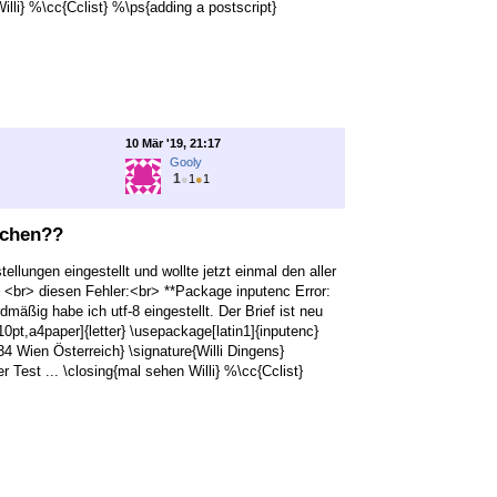
illi} %\cc{Cclist} %\ps{adding a postscript}
10 Mär '19, 21:17
Gooly
1
●
1
●
1
ichen??
llungen eingestellt und wollte jetzt einmal den aller
a} <br> diesen Fehler:<br> **Package inputenc Error:
mäßig habe ich utf-8 eingestellt. Der Brief ist neu
pt,a4paper]{letter} \usepackage[latin1]{inputenc}
Wien Österreich} \signature{Willi Dingens}
r Test ... \closing{mal sehen Willi} %\cc{Cclist}