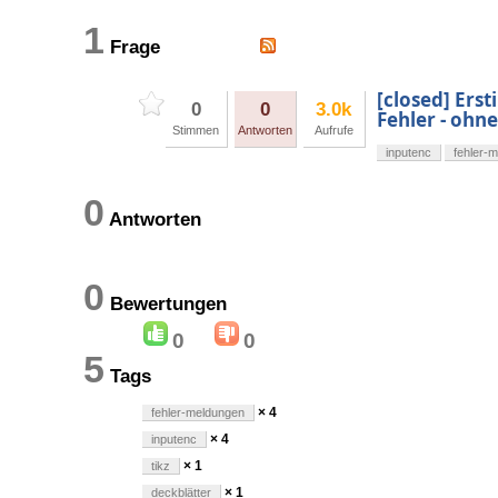
1
Frage
[closed] Erst
0
0
3.0k
Fehler - ohn
Stimmen
Antworten
Aufrufe
inputenc
fehler-
0
Antworten
0
Bewertungen
0
0
5
Tags
× 4
fehler-meldungen
× 4
inputenc
× 1
tikz
× 1
deckblätter