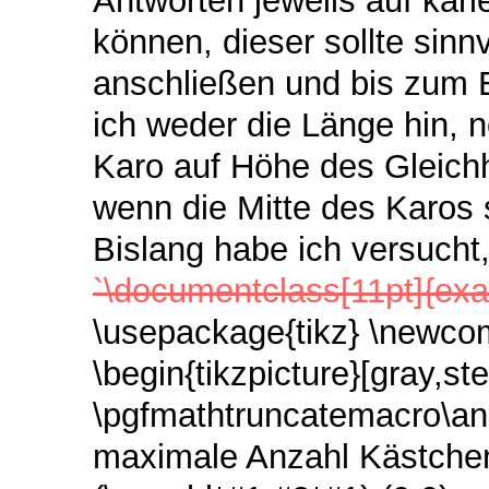
Antworten jeweils auf kar
können, dieser sollte sinn
anschließen und bis zum 
ich weder die Länge hin, n
Karo auf Höhe des Gleichh
wenn die Mitte des Karos 
Bislang habe ich versucht
`\documentclass[11pt]{ex
\usepackage{tikz}
\newcom
\begin{tikzpicture}[gray,st
\pgfmathtruncatemacro\anz
maximale Anzahl Kästchen