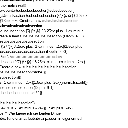
f\thesubsubsection {\arabic{subsubsection})}
\normalsize\bf}}
ewcounter{subsubsubsection}[subsubsection]
\@startsection {subsubsubsection}{4} {\z@} {-3.25ex
em}{1.0em}} % Create a new subsubsubsubsection
f\thesubsubsubsubsection
subsubsection}{5} {\z@} {-3.25ex plus -1 ex minus
 Create a new subsubsubsubsubsection (Depth=6=F)
thesubsubsubsubsubsection
{\z@} {-3.25ex plus -1 ex minus -.2ex}{1.5ex plus
 subsubsubsubsubsubsection (Depth=7=G)
 \def\thesubsubsubsubsubsubsection
ection}{7} {\z@} {-3.25ex plus -1 ex minus -.2ex}
 % Create a new subsubsubsubsubsubsubsection
bsubsubsubsectionmark#1{}
ubsection})}
1 ex minus -.2ex}{1.5ex plus .2ex}{\normalsize\bf}}
ubsubsubsubsection (Depth=9=I)
ubsubsubsectionmark#1{}
bsubsubsubsection})}
x plus -1 ex minus -.2ex}{1.5ex plus .2ex}
e:** Wie kriege ich die beiden Dinge
ex-funotenzitat-footcite-anpassen-in-eigenem-stil-