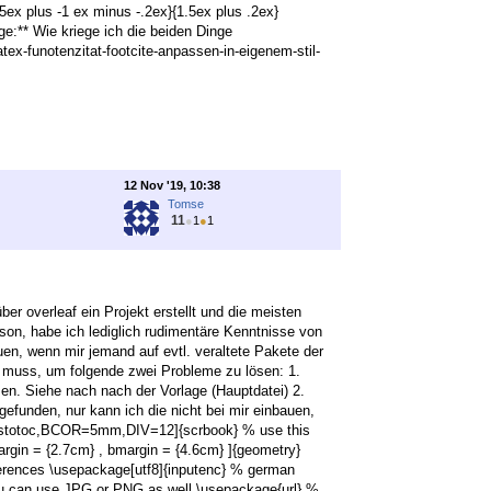
x plus -1 ex minus -.2ex}{1.5ex plus .2ex}
e:** Wie kriege ich die beiden Dinge
ex-funotenzitat-footcite-anpassen-in-eigenem-stil-
12 Nov '19, 10:38
Tomse
11
●
1
●
1
ber overleaf ein Projekt erstellt und die meisten
son, habe ich lediglich rudimentäre Kenntnisse von
en, wenn mir jemand auf evtl. veraltete Pakete der
n muss, um folgende zwei Probleme zu lösen: 1.
n. Siehe nach nach der Vorlage (Hauptdatei) 2.
gefunden, nur kann ich die nicht bei mir einbauen,
iststotoc,BCOR=5mm,DIV=12]{scrbook} % use this
argin = {2.7cm} , bmargin = {4.6cm} ]{geometry}
erences \usepackage[utf8]{inputenc} % german
u can use JPG or PNG as well \usepackage{url} %