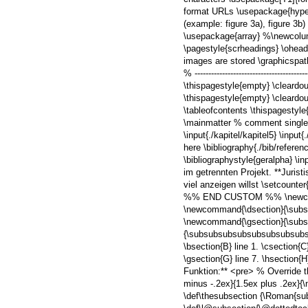
format URLs \usepackage{hyperr
(example: figure 3a), figure 3
\usepackage{array} %\newcolumn
\pagestyle{scrheadings} \ohead
images are stored \graphicspath
% ---------------------------------
\thispagestyle{empty} \cleardo
\thispagestyle{empty} \cleardo
\tableofcontents \thispagestyle{emp
\mainmatter % comment single chap
\input{./kapitel/kapitel5} \input{./
here \bibliography{./bib/referen
\bibliographystyle{geralpha} \i
im getrennten Projekt. **Juris
viel anzeigen willst \setcounte
%% END CUSTOM %% \newcomman
\newcommand{\dsection}{\subs
\newcommand{\gsection}{\subs
{\subsubsubsubsubsubsubsubsect
\bsection{B} line 1. \csection{C}
\gsection{G} line 7. \hsection{
Funktion:** <pre> % Override th
minus -.2ex}{1.5ex plus .2ex}{
\def\thesubsection {\Roman{subs