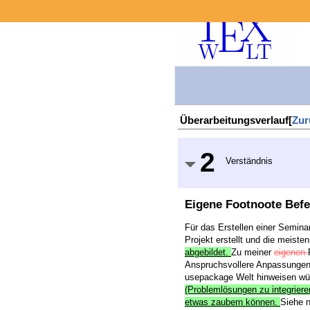
Überarbeitungsverlauf[
Zur
2
Verständnis
Eigene Footnoote Befe
Für das Erstellen einer Seminar
Projekt erstellt und die meist
abgebildet.
Zu meiner
eigenen
Anspruchsvollere Anpassungen h
usepackage Welt hinweisen wür
(Problemlösungen zu integriere
etwas zaubern können.
Siehe n