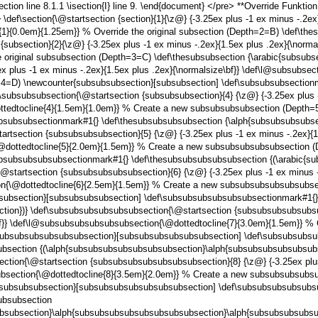
on line 8.1.1 \isection{I} line 9. \end{document} </pre> **Override Funktion
} \def\section{\@startsection {section}{1}{\z@} {-3.25ex plus -1 ex minus -.2ex
{1}{0.0em}{1.25em}} % Override the original subsection (Depth=2=B) \def\the
{subsection}{2}{\z@} {-3.25ex plus -1 ex minus -.2ex}{1.5ex plus .2ex}{\norma
 original subsubsection (Depth=3=C) \def\thesubsubsection {\arabic{subsubse
ex plus -1 ex minus -.2ex}{1.5ex plus .2ex}{\normalsize\bf}} \def\l@subsubse
4=D) \newcounter{subsubsubsection}[subsubsection] \def\subsubsubsectionm
f\subsubsubsection{\@startsection {subsubsubsection}{4} {\z@} {-3.25ex plus -
ttedtocline{4}{1.5em}{1.0em}} % Create a new subsubsubsubsection (Depth=
bsubsubsectionmark#1{} \def\thesubsubsubsubsection {\alph{subsubsubsubse
rtsection {subsubsubsubsection}{5} {\z@} {-3.25ex plus -1 ex minus -.2ex}{1.
@dottedtocline{5}{2.0em}{1.5em}} % Create a new subsubsubsubsubsection 
bsubsubsubsubsectionmark#1{} \def\thesubsubsubsubsubsection {(\arabic{su
startsection {subsubsubsubsubsection}{6} {\z@} {-3.25ex plus -1 ex minus -.
n{\@dottedtocline{6}{2.5em}{1.5em}} % Create a new subsubsubsubsubsubs
ubsection}[subsubsubsubsection] \def\subsubsubsubsubsubsectionmark#1{}
tion})} \def\subsubsubsubsubsubsection{\@startsection {subsubsubsubsubsubs
\bf}} \def\l@subsubsubsubsubsubsection{\@dottedtocline{7}{3.0em}{1.5em}}
subsubsubsubsubsubsection}[subsubsubsubsubsubsection] \def\subsubsubsu
bsection {(\alph{subsubsubsubsubsubsubsection}\alph{subsubsubsubsubsubs
ion{\@startsection {subsubsubsubsubsubsubsection}{8} {\z@} {-3.25ex plus -
section{\@dottedtocline{8}{3.5em}{2.0em}} % Create a new subsubsubsubs
subsubsubsection}[subsubsubsubsubsubsubsection] \def\subsubsubsubsubs
ubsubsection
bsubsection}\alph{subsubsubsubsubsubsubsubsection}\alph{subsubsubsubsu