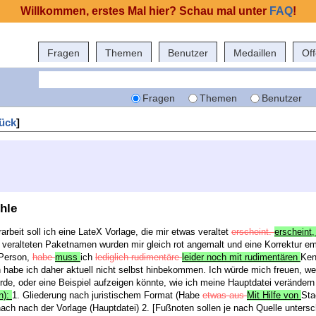
Willkommen, erstes Mal hier? Schau mal unter
FAQ
!
Fragen
Themen
Benutzer
Medaillen
Of
Fragen
Themen
Benutzer
ück
]
hle
arbeit soll ich eine LateX Vorlage, die mir etwas veraltet
erscheint.
erscheint
en veralteten Paketnamen wurden mir gleich rot angemalt und eine Korrektur e
Person,
habe
muss
ich
lediglich rudimentäre
leider noch mit rudimentären
Ken
abe ich daher aktuell nicht selbst hinbekommen. Ich würde mich freuen, wen
de, oder eine Beispiel aufzeigen könnte, wie ich meine Hauptdatei verände
n):
1. Gliederung nach juristischem Format (Habe
etwas aus
Mit Hilfe von
Sta
ach nach der Vorlage (Hauptdatei) 2. [Fußnoten sollen je nach Quelle untersc