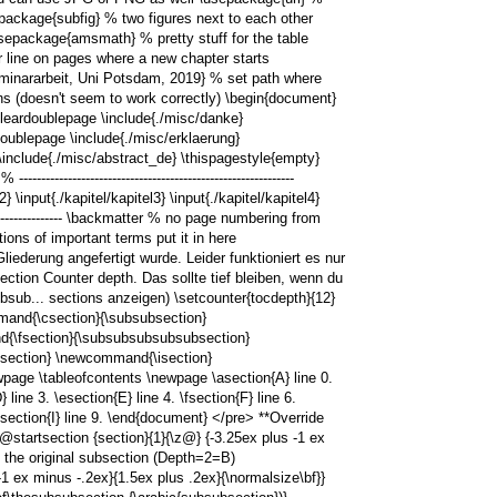
package{subfig} % two figures next to each other
usepackage{amsmath} % pretty stuff for the table
 line on pages where a new chapter starts
eminararbeit, Uni Potsdam, 2019} % set path where
ons (doesn't seem to work correctly) \begin{document}
pty} \cleardoublepage \include{./misc/danke}
oublepage \include{./misc/erklaerung}
\include{./misc/abstract_de} \thispagestyle{empty}
-----------------------------------------------------
\input{./kapitel/kapitel3} \input{./kapitel/kapitel4}
--------------------- \backmatter % no page numbering from
ions of important terms put it in here
iederung angefertigt wurde. Leider funktioniert es nur
ction Counter depth. Das sollte tief bleiben, wenn du
bsub... sections anzeigen) \setcounter{tocdepth}{12}
nd{\csection}{\subsubsection}
{\fsection}{\subsubsubsubsubsection}
ection} \newcommand{\isection}
wpage \tableofcontents \newpage \asection{A} line 0.
 line 3. \esection{E} line 4. \fsection{F} line 6.
isection{I} line 9. \end{document} </pre> **Override
\@startsection {section}{1}{\z@} {-3.25ex plus -1 ex
e the original subsection (Depth=2=B)
1 ex minus -.2ex}{1.5ex plus .2ex}{\normalsize\bf}}