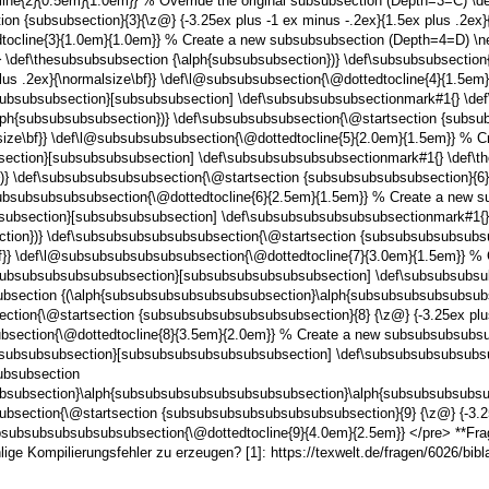
ine{2}{0.5em}{1.0em}} % Override the original subsubsection (Depth=3=C) \de
on {subsubsection}{3}{\z@} {-3.25ex plus -1 ex minus -.2ex}{1.5ex plus .2ex}{
tocline{3}{1.0em}{1.0em}} % Create a new subsubsubsection (Depth=4=D) \n
\def\thesubsubsubsection {\alph{subsubsubsection})} \def\subsubsubsection{
plus .2ex}{\normalsize\bf}} \def\l@subsubsubsection{\@dottedtocline{4}{1.5
ubsubsubsection}[subsubsubsection] \def\subsubsubsubsectionmark#1{} \de
lph{subsubsubsubsection})} \def\subsubsubsubsection{\@startsection {subsub
alsize\bf}} \def\l@subsubsubsubsection{\@dottedtocline{5}{2.0em}{1.5em}} %
ection}[subsubsubsubsection] \def\subsubsubsubsubsectionmark#1{} \def\
)} \def\subsubsubsubsubsection{\@startsection {subsubsubsubsubsection}{6} 
@subsubsubsubsubsection{\@dottedtocline{6}{2.5em}{1.5em}} % Create a new
ubsection}[subsubsubsubsection] \def\subsubsubsubsubsubsectionmark#1{}
tion})} \def\subsubsubsubsubsubsection{\@startsection {subsubsubsubsubsubs
\bf}} \def\l@subsubsubsubsubsubsection{\@dottedtocline{7}{3.0em}{1.5em}}
subsubsubsubsubsubsection}[subsubsubsubsubsubsection] \def\subsubsubsu
bsection {(\alph{subsubsubsubsubsubsubsection}\alph{subsubsubsubsubsubs
ion{\@startsection {subsubsubsubsubsubsubsection}{8} {\z@} {-3.25ex plus -
section{\@dottedtocline{8}{3.5em}{2.0em}} % Create a new subsubsubsubs
subsubsubsection}[subsubsubsubsubsubsubsection] \def\subsubsubsubsubs
ubsubsection
bsubsection}\alph{subsubsubsubsubsubsubsubsection}\alph{subsubsubsubsu
section{\@startsection {subsubsubsubsubsubsubsubsection}{9} {\z@} {-3.25e
bsubsubsubsubsubsubsection{\@dottedtocline{9}{4.0em}{2.5em}} </pre> **Frag
e Kompilierungsfehler zu erzeugen? [1]: https://texwelt.de/fragen/6026/biblat