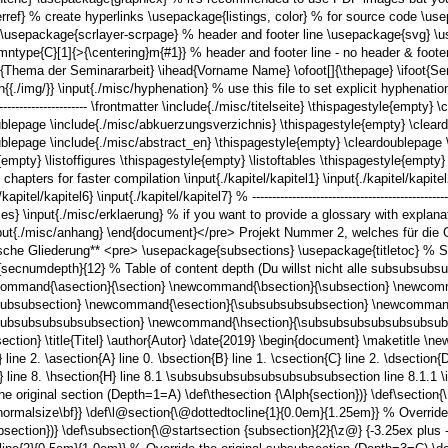
ef} % create hyperlinks \usepackage{listings, color} % for source code \use
b) \usepackage{scrlayer-scrpage} % header and footer line \usepackage{svg} \
type{C}[1]{>{\centering}m{#1}} % header and footer line - no header & footer
{Thema der Seminararbeit} \ihead{Vorname Name} \ofoot[]{\thepage} \ifoot{S
{{./img/}} \input{./misc/hyphenation} % use this file to set explicit hyphenati
------------------------------ \frontmatter \include{./misc/titelseite} \thispagestyle{em
ublepage \include{./misc/abkuerzungsverzichnis} \thispagestyle{empty} \cleard
ublepage \include{./misc/abstract_en} \thispagestyle{empty} \cleardoublepage 
ty} \listoffigures \thispagestyle{empty} \listoftables \thispagestyle{empty} % ---------
ters for faster compilation \input{./kapitel/kapitel1} \input{./kapitel/kapitel2} 
kapitel/kapitel6} \input{./kapitel/kapitel7} % ------------------------------------------
ces} \input{./misc/erklaerung} % if you want to provide a glossary with explanat
nput{./misc/anhang} \end{document}</pre> Projekt Nummer 2, welches für die Gl
tische Gliederung** <pre> \usepackage{subsections} \usepackage{titletoc} % Se
r{secnumdepth}{12} % Table of content depth (Du willst nicht alle subsubsubsu
d{\asection}{\section} \newcommand{\bsection}{\subsection} \newcomma
ubsubsection} \newcommand{\esection}{\subsubsubsubsection} \newcommand
ubsubsubsubsubsection} \newcommand{\hsection}{\subsubsubsubsubsubsubs
ion} \title{Titel} \author{Autor} \date{2019} \begin{document} \maketitle \ne
 line 2. \asection{A} line 0. \bsection{B} line 1. \csection{C} line 2. \dsection{D}
H} line 8. \hsection{H} line 8.1 \subsubsubsubsubsubsubsubsection line 8.1.1 \
e original section (Depth=1=A) \def\thesection {\Alph{section})} \def\section{
\normalsize\bf}} \def\l@section{\@dottedtocline{1}{0.0em}{1.25em}} % Overrid
ection})} \def\subsection{\@startsection {subsection}{2}{\z@} {-3.25ex plus -