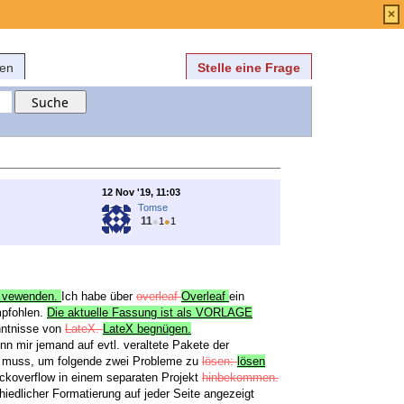
Anmelden
über
FAQ
×
fen
Stelle eine Frage
12 Nov '19, 11:03
Tomse
11
●
1
●
1
, vewenden.
Ich habe über
overleaf
Overleaf
ein
mpfohlen.
Die aktuelle Fassung ist als VORLAGE
ntnisse von
LateX.
LateX begnügen.
n mir jemand auf evtl. veraltete Pakete der
rn muss, um folgende zwei Probleme zu
lösen:
lösen
ckoverflow in einem separaten Projekt
hinbekommen.
hiedlicher Formatierung auf jeder Seite angezeigt