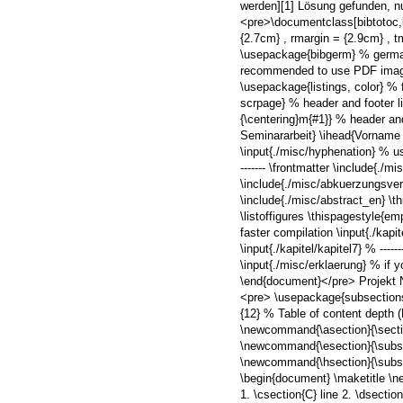
werden][1] Lösung gefunden, nu
<pre>\documentclass[bibtotoc,
{2.7cm} , rmargin = {2.9cm} , 
\usepackage{bibgerm} % german
recommended to use PDF image
\usepackage{listings, color} % 
scrpage} % header and footer 
{\centering}m{#1}} % header an
Seminararbeit} \ihead{Vorname 
\input{./misc/hyphenation} % use t
------- \frontmatter \include{./
\include{./misc/abkuerzungsver
\include{./misc/abstract_en} \t
\listoffigures \thispagestyle{empt
faster compilation \input{./kapite
\input{./kapitel/kapitel7} % ------
\input{./misc/erklaerung} % if y
\end{document}</pre> Projekt Nu
<pre> \usepackage{subsections}
{12} % Table of content depth
\newcommand{\asection}{\sect
\newcommand{\esection}{\subs
\newcommand{\hsection}{\subsu
\begin{document} \maketitle \new
1. \csection{C} line 2. \dsection