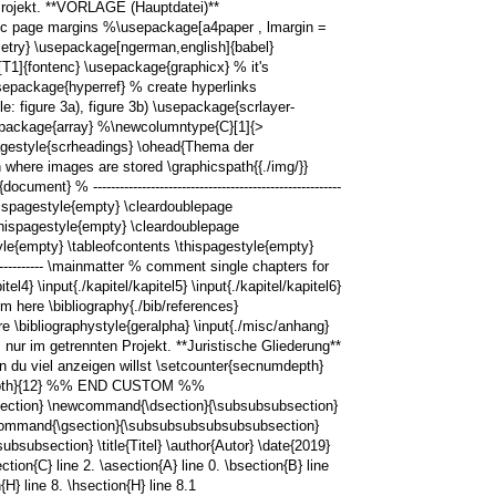
 Projekt. **VORLAGE (Hauptdatei)**
ic page margins %\usepackage[a4paper , lmargin =
metry} \usepackage[ngerman,english]{babel}
1]{fontenc} \usepackage{graphicx} % it's
package{hyperref} % create hyperlinks
: figure 3a), figure 3b) \usepackage{scrlayer-
sepackage{array} %\newcolumntype{C}[1]{>
pagestyle{scrheadings} \ohead{Thema der
 where images are stored \graphicspath{{./img/}}
} % --------------------------------------------------------
\thispagestyle{empty} \cleardoublepage
thispagestyle{empty} \cleardoublepage
yle{empty} \tableofcontents \thispagestyle{empty}
---------------- \mainmatter % comment single chapters for
itel4} \input{./kapitel/kapitel5} \input{./kapitel/kapitel6}
g from here \bibliography{./bib/references}
re \bibliographystyle{geralpha} \input{./misc/anhang}
nur im getrennten Projekt. **Juristische Gliederung**
n du viel anzeigen willst \setcounter{secnumdepth}
tocdepth}{12} %% END CUSTOM %%
ection} \newcommand{\dsection}{\subsubsubsection}
ommand{\gsection}{\subsubsubsubsubsubsection}
section} \title{Titel} \author{Autor} \date{2019}
ion{C} line 2. \asection{A} line 0. \bsection{B} line
{H} line 8. \hsection{H} line 8.1