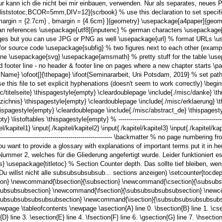
r kann ich die nicht bei mir einbauen, verwenden. Nur als separates, neues
liststotoc,BCOR=5mm,DIV=12]{scrbook} % use this declaration to set specif
tmargin = {2.7cm} , bmargin = {4.6cm} ]{geometry} \usepackage[a4paper]{geo
 references \usepackage[utf8]{inputenc} % german characters \usepackage[T
s but you can use JPG or PNG as well \usepackage{url} % format URLs \use
for source code \usepackage{subfig} % two figures next to each other (example
line \usepackage{svg} \usepackage{amsmath} % pretty stuff for the table \u
d footer line - no header & footer line on pages where a new chapter starts \
Name} \ofoot[]{\thepage} \ifoot{Seminararbeit, Uni Potsdam, 2019} % set path
his file to set explicit hyphenations (doesn't seem to work correctly) \begin{document
misc/titelseite} \thispagestyle{empty} \cleardoublepage \include{./misc/danke} 
zichnis} \thispagestyle{empty} \cleardoublepage \include{./misc/erklaerung} \
hispagestyle{empty} \cleardoublepage \include{./misc/abstract_de} \thispagest
y} \listoftables \thispagestyle{empty} % ----------------------------------------------
l/kapitel1} \input{./kapitel/kapitel2} \input{./kapitel/kapitel3} \input{./kapitel/kap
--------------------------------------------------------- \backmatter % no page numberin
ou want to provide a glossary with explanations of important terms put it in he
mmer 2, welches für die Gliederung angefertigt wurde. Leider funktioniert es 
 \usepackage{titletoc} % Section Counter depth. Das sollte tief bleiben, wen
 (Du willst nicht alle subsubsubsubsub... sections anzeigen) \setcounter{
ion} \newcommand{\bsection}{\subsection} \newcommand{\csection}{\subsubs
ubsubsubsection} \newcommand{\fsection}{\subsubsubsubsubsection} \newc
bsubsubsubsubsubsection} \newcommand{\isection}{\subsubsubsubsubsubsubsub
page \tableofcontents \newpage \asection{A} line 0. \bsection{B} line 1. \csect
{D} line 3. \esection{E} line 4. \fsection{F} line 6. \gsection{G} line 7. \hsection