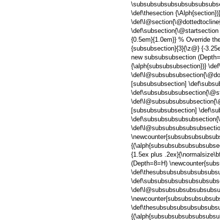
\subsubsubsubsubsubsubsubsecti
\def\thesection {\Alph{section})
\def\l@section{\@dottedtocline
\def\subsection{\@startsection 
{0.5em}{1.0em}} % Override the
{subsubsection}{3}{\z@} {-3.25
new subsubsubsection (Depth=
{\alph{subsubsubsection})} \de
\def\l@subsubsubsection{\@do
[subsubsubsection] \def\subsu
\def\subsubsubsubsection{\@sta
\def\l@subsubsubsubsection{\
[subsubsubsubsection] \def\su
\def\subsubsubsubsubsection{\@
\def\l@subsubsubsubsubsectio
\newcounter{subsubsubsubsubs
{(\alph{subsubsubsubsubsubsec
{1.5ex plus .2ex}{\normalsize
(Depth=8=H) \newcounter{sub
\def\thesubsubsubsubsubsubsu
\def\subsubsubsubsubsubsubsect
\def\l@subsubsubsubsubsubsub
\newcounter{subsubsubsubsub
\def\thesubsubsubsubsubsubs
{(\alph{subsubsubsubsubsubsu