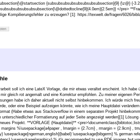
section{\@startsection {subsubsubsubsubsubsubsubsection}{9} {\z@} {-3.25e
bsubsubsubsubsubsubsection{\@dottedtocline{9}{4.0em}{2.5em}} </pre> **Frag
e Kompilierungsfehler zu erzeugen? [1]: https://texwelt.de/fragen/6026/biblat
oten
hle
rbeit soll ich eine LateX Vorlage, die mir etwas veraltet erscheint. Ich habe ü
ir gleich rot angemalt und eine Korrektur empfohlen. Zu meiner eigenen Per
ungen habe ich daher aktuell nicht selbst hinbekommen. Ich würde mich freu
de, oder eine Beispiel aufzeigen könnte, wie ich meine Hauptdatei veränder
Format (Habe etwas aus Stackoverflow in einem separaten Projekt hinbekomme
 unterschiedlicher Formatierung auf jeder Seite angezeigt werden][1] Lösung 
, neues Projekt. **VORLAGE (Hauptdatei)** <pre>\documentclass[bibtotoc,l
ge margins %\usepackage[a4paper , lmargin = {2.7cm} , rmargin = {2.9cm} , tm
} \usepackage[ngerman,english]{babel} \usepackage{bibgerm} % german ref
ntenc} \usepackage{graphicx} % it's recommended to use PDF images but yo