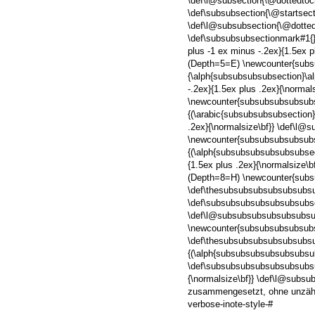
\def\l@subsection{\@dottedtocl
\def\subsubsection{\@startsecti
\def\l@subsubsection{\@dotted
\def\subsubsubsectionmark#1{} 
plus -1 ex minus -.2ex}{1.5ex 
(Depth=5=E) \newcounter{subs
{\alph{subsubsubsubsection}\a
-.2ex}{1.5ex plus .2ex}{\norm
\newcounter{subsubsubsubsubs
{(\arabic{subsubsubsubsection}
.2ex}{\normalsize\bf}} \def\l
\newcounter{subsubsubsubsubs
{(\alph{subsubsubsubsubsubsec
{1.5ex plus .2ex}{\normalsize
(Depth=8=H) \newcounter{sub
\def\thesubsubsubsubsubsubsu
\def\subsubsubsubsubsubsubsect
\def\l@subsubsubsubsubsubsub
\newcounter{subsubsubsubsub
\def\thesubsubsubsubsubsubs
{(\alph{subsubsubsubsubsubsu
\def\subsubsubsubsubsubsubsub
{\normalsize\bf}} \def\l@subsu
zusammengesetzt, ohne unzählig
verbose-inote-style-#