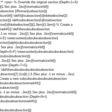
:** <pre> % Override the original section (Depth=1=A)
}{1.5ex plus .2ex}{\normalsize\bf}}
subsection {\Roman{subsection})}
lsize\bf}} \def\l@subsection{\@dottedtocline{2}
ction})} \def\subsubsection{\@startsection
ction{\@dottedtocline{3}{1.0em}{1.0em}} % Create a
ark#1{} \def\thesubsubsubsection
1 ex minus -.2ex}{1.5ex plus .2ex}{\normalsize\bf}}
5=E) \newcounter{subsubsubsubsection}
ction}\alph{subsubsubsubsection})}
5ex plus .2ex}{\normalsize\bf}}
(Depth=6=F) \newcounter{subsubsubsubsubsection}
bsubsubsubsection})}
2ex}{1.5ex plus .2ex}{\normalsize\bf}}
ection (Depth=7=G)
 \def\thesubsubsubsubsubsubsection
ection}{7} {\z@} {-3.25ex plus -1 ex minus -.2ex}
 % Create a new subsubsubsubsubsubsubsection
bsubsubsubsectionmark#1{}
ubsection})}
1 ex minus -.2ex}{1.5ex plus .2ex}{\normalsize\bf}}
ubsubsubsubsection (Depth=9=I)
ubsubsubsectionmark#1{}
bsubsubsubsection})}