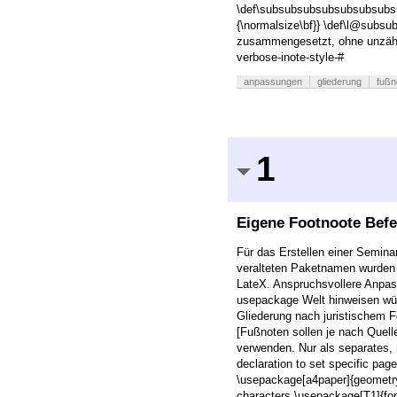
\def\subsubsubsubsubsubsubsub
{\normalsize\bf}} \def\l@subsu
zusammengesetzt, ohne unzählig
verbose-inote-style-#
anpassungen
gliederung
fußn
1
Eigene Footnoote Befe
Für das Erstellen einer Seminara
veralteten Paketnamen wurden m
LateX. Anspruchsvollere Anpass
usepackage Welt hinweisen wür
Gliederung nach juristischem 
[Fußnoten sollen je nach Quelle
verwenden. Nur als separates
declaration to set specific pa
\usepackage[a4paper]{geometry
characters \usepackage[T1]{fo