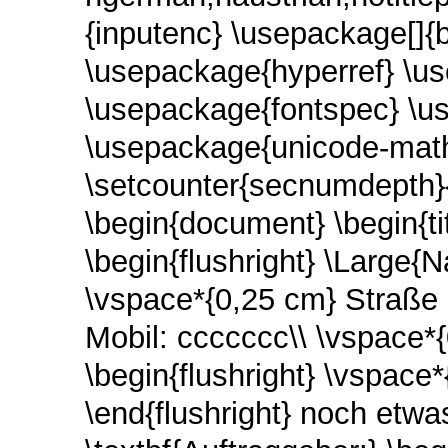
{inputenc}
\usepackage[]{
\usepackage{hyperref}
\u
\usepackage{fontspec}
\u
\usepackage{unicode-mat
\setcounter{secnumdepth}
\begin{document}
\begin{t
\begin{flushright}
\Large{N
\vspace*{0,25 cm}
Straße 
Mobil: ccccccc\\
\vspace*
\begin{flushright}
\vspace*
\end{flushright}
noch etwa