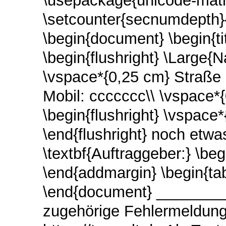
\usepackage{unicode-math
\setcounter{secnumdepth}{
\begin{document} \begin{ti
\begin{flushright} \Large
\vspace*{0,25 cm} Straße
Mobil: ccccccc\\ \vspace*{
\begin{flushright} \vspace
\end{flushright} noch etwas
\textbf{Auftraggeber:} \b
\end{addmargin} \begin{tabu
\end{document} _______
zugehörige Fehlermeldungen 