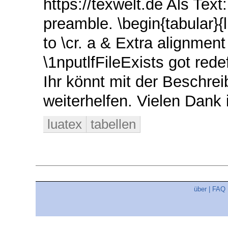
https://texwelt.de Als Text
preamble. \begin{tabular}{
to \cr. a & Extra alignmen
\1nputlfFileExists got rede
Ihr könnt mit der Beschre
weiterhelfen. Vielen Dank
luatex
tabellen
über
|
FAQ