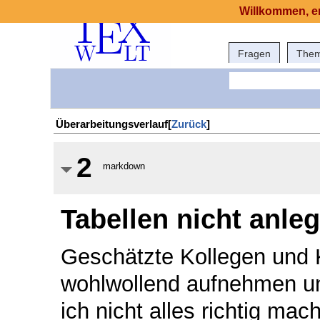
Willkommen, er
Fragen
The
Überarbeitungsverlauf[
Zurück
]
2
markdown
Tabellen nicht anle
Geschätzte Kollegen und K
wohlwollend aufnehmen u
ich nicht alles richtig ma