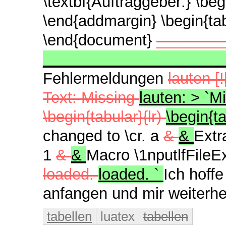
\textbf{Auftraggeber:}
\beg
\end{addmargin}
\begin{tab
\end{document}
_______
_____________________
Fehlermeldungen
lauten [!
Text: Missing
lauten: > `M
\begin{tabular}{lr)
\begin{ta
changed to \cr. a
&
&
Extr
1
&
&
Macro \1nputlfFileEx
loaded.
loaded. `
Ich hoff
anfangen und mir weiterhe
tabellen
luatex
tabellen