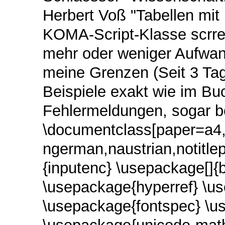
Herbert Voß "Tabellen mit 
KOMA-Script-Klasse scrrep
mehr oder weniger Aufwand
meine Grenzen (Seit 3 Tage
Beispiele exakt wie im B
Fehlermeldungen, sogar b
\documentclass[paper=a4,
ngerman,naustrian,notitle
{inputenc} \usepackage[]{
\usepackage{hyperref} \u
\usepackage{fontspec} \u