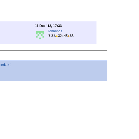
11 Dez '13, 17:33
Johannes
7.3k
●
32
●
45
●
66
ontakt