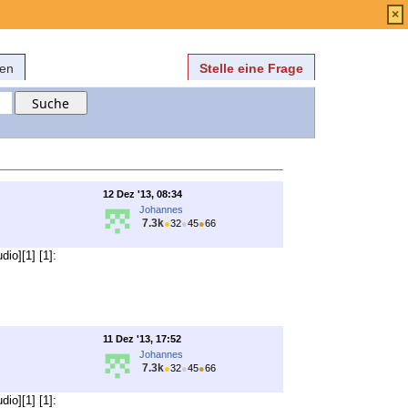
Anmelden
über
FAQ
×
fen
Stelle eine Frage
12 Dez '13, 08:34
Johannes
7.3k
●
32
●
45
●
66
io][1] [1]:
11 Dez '13, 17:52
Johannes
7.3k
●
32
●
45
●
66
io][1] [1]: