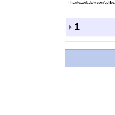
http://texwelt.de/wissen/upfile
1