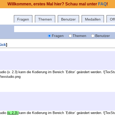
Willkommen, erstes Mal hier? Schau mal unter
FAQ
!
Fragen
Themen
Benutzer
Medaillen
Of
Fragen
Themen
Benutzer
ück
]
dio (v. 2.3) kann die Kodierung im Bereich `Editor` geändert werden. ![TexStud
s/texstudio.png
tudio
(v. 2.3)
kann die Kodierung im Bereich `Editor` geändert werden. ![TexStud