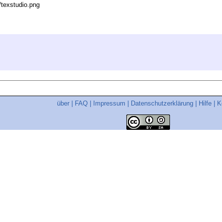
s/texstudio.png
über
|
FAQ
|
Impressum
|
Datenschutzerklärung
|
Hilfe
|
K