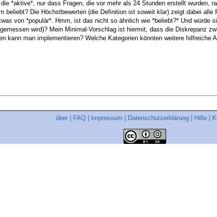
 die *aktive*, nur dass Fragen, die vor mehr als 24 Stunden erstellt wurden, r
m beliebt? Die Höchstbewerten (die Definition ist soweit klar) zeigt dabei al
was von *populär*. Hmm, ist das nicht so ähnlich wie *beliebt?* Und würde s
gemessen wird)? Mein Minimal-Vorschlag ist hiermit, dass die Diskrepanz zw
erien kann man implementieren? Welche Kategorien könnten weitere hilfreiche A
über
|
FAQ
|
Impressum
|
Datenschutzerklärung
|
Hilfe
|
K