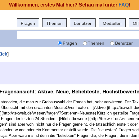
Willkommen, erstes Mal hier? Schau mal unter
FAQ
!
Fragen
Themen
Benutzer
Medaillen
Of
Fragen
Themen
Benutzer
ück
]
Fragenansicht: Aktive, Neue, Beliebteste, Höchstbewert
Kategorien, die man zur Grobauswahl der Fragen hat, sehr verwirrend. Der Tex
e Übersicht mit den erwähnten MouseOver-Texten: - [Aktive:](http://texwelt.de
:](http://texwelt.de/wissen/fragen/?Sortieren=Neueste) Kürzlich gestellte Frage
e Fragen der letzten 24 Stunden - [Höchstbewerte:](http://texwelt.de/wissen/f
agen* sind aber wohl nicht nur die Fragen gemeint, die tatsächlich erstellt od
eändert wurde oder ein Kommentar erstellt wurde. Die *neuesten* Fragen sorti
aja. Aber warum sind denn die *beliebten* Fragen die, die Fragen, die in den 