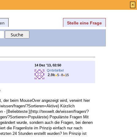
Anmelden
über
FAQ
×
fen
Stelle eine Frage
14 Dez '13, 02:50
Qrrbrbirlbel
2.9k
●
5
●
8
●
15
e
t, der beim MouseOver angezeigt wird, verwirrt hier
/wissen/fragen/?Sortieren=Aktive) Kürzlich
n - [Beliebteste:](http://texwelt.de/wissen/fragen/?
ragen/?Sortieren=Populärste) Populärste Fragen Mit
er geändert wurde, sondern auch die Fragen, bei denen
ert die Fragenliste im Prinzip einfach nur nach
letzten 24 Stunden erstellt wurden? Im Prinzip ist