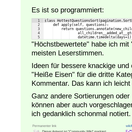
Es ist so programmiert:
1
class HottestQuestionsSort(pagination.Sort
2
    def apply(self, questions):
3
    return questions.annotate(new_chil
4
    all_children__added_at__gt
5
    datetime.timedelta(days=1)
"Höchstbewertete" habe ich mit 
meisten Leserstimmen.
Ideen für bessere knackige und 
"Heiße Eisen" für die dritte Kate
Kommentar. Das kann ich leicht
Ganz andere Sortierungen oder F
können aber auch vorgeschlage
ich gedanklich schonmal notiert.
Permanenter link
wiki
Dieser Antwort ist "Community Wiki" markiert.