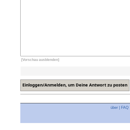
[Vorschau ausblenden]
über
|
FAQ