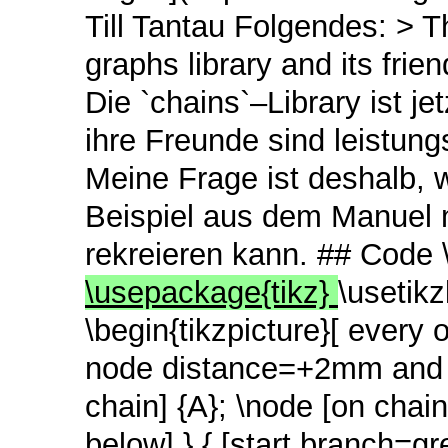
Till Tantau Folgendes: > T
graphs library and its fri
Die `chains`–Library ist je
ihre Freunde sind leistung
Meine Frage ist deshalb, w
Beispiel aus dem Manuel m
rekreieren kann. ## Code 
\usepackage{tikz}
\usetik
\begin{tikzpicture}[ every o
node distance=+2mm and +1
chain] {A}; \node [on chai
below] } { [start branch=gr