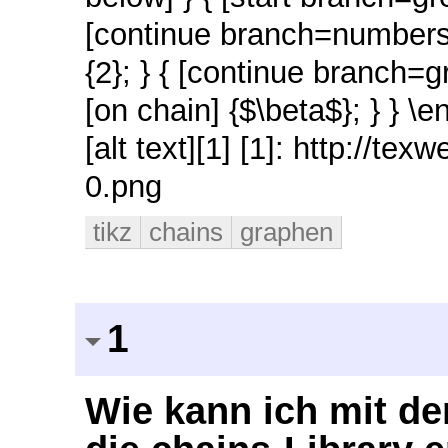
[continue branch=numbers] 
{2}; } { [continue branch=g
[on chain] {$\beta$}; } } \
[alt text][1] [1]: http://t
0.png
tikz
chains
graphen
1
Wie kann ich mit de