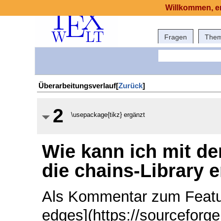
Willkommen, er
Fragen
The
Überarbeitungsverlauf[
Zurück
]
2
\usepackage{tikz} ergänzt
Wie kann ich mit de
die chains-Library 
Als Kommentar zum Featur
edges](https://sourceforge