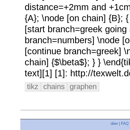
distance=+2mm and +1cm] {
{A}; \node [on chain] {B}; 
[start branch=greek going 
branch=numbers] \node [on 
[continue branch=greek] \n
chain] {$\beta$}; } } \end{
text][1] [1]: http://texwe
tikz
chains
graphen
über
|
FAQ