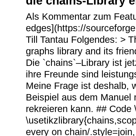
die chains-Library 
Als Kommentar zum Featur
edges](https://sourceforge
Till Tantau Folgendes: > T
graphs library and its fri
Die `chains`–Library ist je
ihre Freunde sind leistung
Meine Frage ist deshalb, w
Beispiel aus dem Manuel m
rekreieren kann. ## Code 
\usetikzlibrary{chains,sco
every on chain/.style=join,