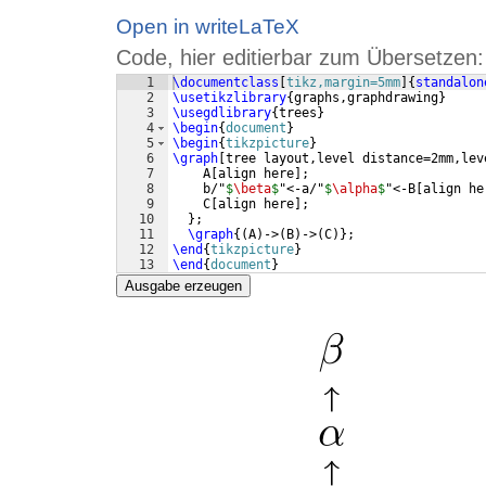
Open in writeLaTeX
Code, hier editierbar zum Übersetzen:
1
\documentclass
[
tikz,margin=5mm
]
{
standalon
2
\usetikzlibrary
{
graphs,graphdrawing
}
3
\usegdlibrary
{
trees
}
4
\begin
{
document
}
5
\begin
{
tikzpicture
}
6
\graph
[
tree layout,level distance=2mm,lev
7
    A
[
align here
]
;
8
    b/"
$
\beta
$
"<-a/"
$
\alpha
$
"<-B
[
align he
9
    C
[
align here
]
;
10
}
;
11
\graph
{(
A
)
->
(
B
)
->
(
C
)}
;
12
\end
{
tikzpicture
}
13
\end
{
document
}
Ausgabe erzeugen