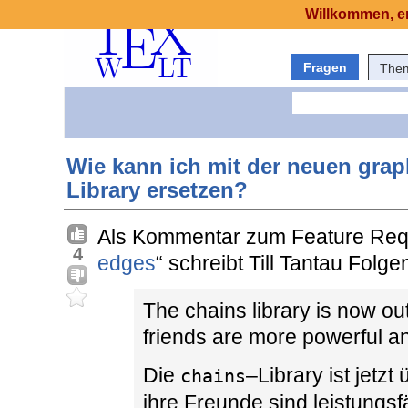
Willkommen, er
Fragen
The
Wie kann ich mit der neuen grap
Library ersetzen?
Als Kommentar zum Feature Req
4
edges
“ schreibt Till Tantau Folge
The chains library is now ou
friends are more powerful an
Die
–Library ist jetzt
chains
ihre Freunde sind leistungsf