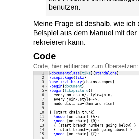
benutzen.
Meine Frage ist deshalb, wie ich
Beispiel aus dem Manuel mit der
rekreieren kann.
Code
Code, hier editierbar zum Übersetzen:
1
\documentclass
[
tikz
]
{
standalone
}
2
\usepackage
{
tikz
}
3
\usetikzlibrary
{
chains,scopes
}
4
\begin
{
document
}
5
\begin
{
tikzpicture
}
[
6
  every on chain/.style=join,
7
  every join/.style=->,
8
  node distance=+2mm and +1cm
]
9
10
{
[
start chain=trunk
]
11
\node
[
on chain
]
{
A
}
;
12
\node
[
on chain
]
{
B
}
;
13
{
[
start branch=numbers going below
]
}
14
{
[
start branch=greek going above
]
}
15
\node
[
on chain
]
{
C
}
;
16