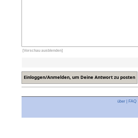
[Vorschau ausblenden]
über
|
FAQ