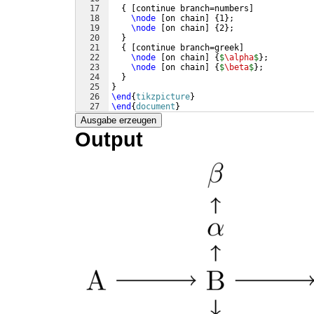
17
{
[
continue branch=numbers
]
18
\node
[
on chain
]
{
1
}
;
19
\node
[
on chain
]
{
2
}
;
20
}
21
{
[
continue branch=greek
]
22
\node
[
on chain
]
{
$
\alpha
$
}
;
23
\node
[
on chain
]
{
$
\beta
$
}
;
24
}
25
}
26
\end
{
tikzpicture
}
27
\end
{
document
}
Ausgabe erzeugen
Output