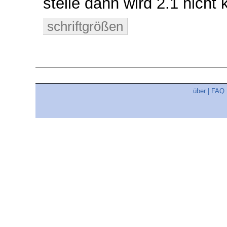
stelle dann wird 2.1 nicht 
schriftgrößen
über
|
FAQ