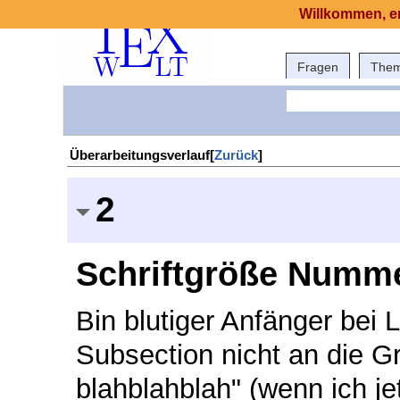
Willkommen, er
Fragen
The
Überarbeitungsverlauf[
Zurück
]
2
Schriftgröße Numme
Bin blutiger Anfänger bei L
Subsection nicht an die G
blahblahblah" (wenn ich je