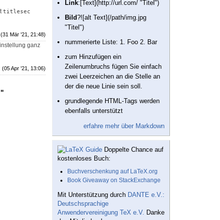
Link
:[Text](http://url.com/ "Titel")
et
titlesec
Bild
?![alt Text](/path/img.jpg
"Titel")
(31 Mär '21, 21:48)
nummerierte Liste: 1. Foo 2. Bar
einstellung ganz
zum Hinzufügen ein
Zeilenumbruchs fügen Sie einfach
(05 Apr '21, 13:06)
zwei Leerzeichen an die Stelle an
der die neue Linie sein soll.
."
grundlegende HTML-Tags werden
ebenfalls unterstützt
erfahre mehr über Markdown
Doppelte Chance auf
kostenloses Buch:
Buchverschenkung auf LaTeX.org
Book Giveaway on StackExchange
Mit Unterstützung durch
DANTE e.V.:
Deutschsprachige
Anwendervereinigung TeX e.V.
Danke