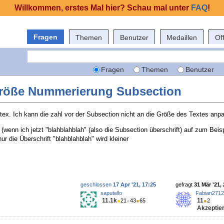
Willkommen, erstes Mal hier? Schau mal unter
FAQ
!
Fragen
Themen
Benutzer
Medaillen
Of
Fragen
Themen
Benutzer
tgröße Nummerierung Subsection
atex. Ich kann die zahl vor der Subsection nicht an die Größe des Textes anp
 (wenn ich jetzt "blahblahblah" (also die Subsection überschrift) auf zum Beispi
nur die Überschrift "blahblahblah" wird kleiner
geschlossen
17 Apr '21, 17:25
gefragt
31 Mär '21,
saputello
Fabian2712
11.1k
11
●
21
●
43
●
65
●
2
Akzeptier