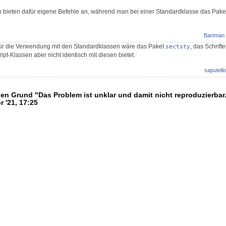
 bieten dafür eigene Befehle an, während man bei einer Standardklasse das Pak
Bartman
 für die Verwendung mit den Standardklassen wäre das Paket
, das Schrift
sectsty
t-Klassen aber nicht identisch mit diesen bietet.
saputello
en Grund "Das Problem ist unklar und damit nicht reproduzierbar
r '21, 17:25