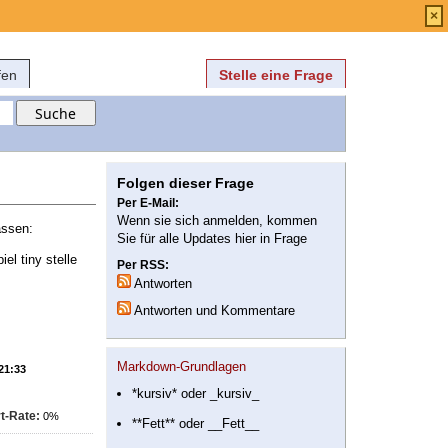
Anmelden
über
FAQ
×
fen
Stelle eine Frage
Folgen dieser Frage
Per E-Mail:
Wenn sie sich anmelden, kommen
assen:
Sie für alle Updates hier in Frage
el tiny stelle
Per RSS:
Antworten
Antworten und Kommentare
Markdown-Grundlagen
 21:33
*kursiv* oder _kursiv_
t-Rate:
0%
**Fett** oder __Fett__