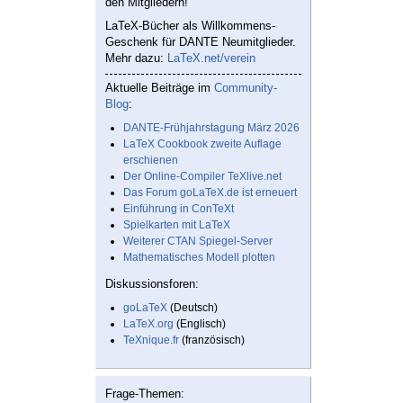
den Mitgliedern!
LaTeX-Bücher als Willkommens-
Geschenk für DANTE Neumitglieder.
Mehr dazu:
LaTeX.net/verein
Aktuelle Beiträge im
Community-
Blog
:
DANTE-Frühjahrstagung März 2026
LaTeX Cookbook zweite Auflage
erschienen
Der Online-Compiler TeXlive.net
Das Forum goLaTeX.de ist erneuert
Einführung in ConTeXt
Spielkarten mit LaTeX
Weiterer CTAN Spiegel-Server
Mathematisches Modell plotten
Diskussionsforen:
goLaTeX
(Deutsch)
LaTeX.org
(Englisch)
TeXnique.fr
(französisch)
Frage-Themen: