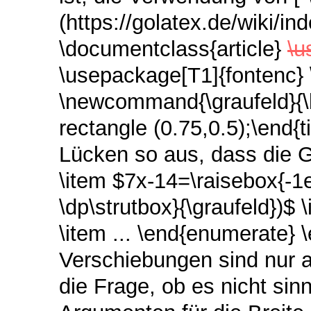
(https://golatex.de/wiki/i
\documentclass{article}
\u
\usepackage[T1]{fontenc}
\newcommand{\graufeld}{\be
rectangle (0.75,0.5);\end{t
Lücken so aus, dass die G
\item $7x-14=\raisebox{-1ex
\dp\strutbox}{\graufeld})$ 
\item ... \end{enumerate}
Verschiebungen sind nur al
die Frage, ob es nicht sinn