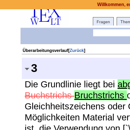
Willkommen, er
Fragen
The
Überarbeitungsverlauf[
Zurück
]
3
Die Grundlinie liegt bei
ab
Buchstrichs
Bruchstrichs
Gleichheitszeichens oder 
Möglichkeiten Material ver
ist, die Verwendung von [`