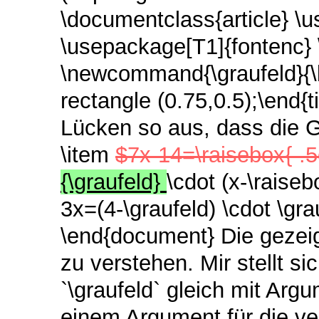
\documentclass{article} \u
\usepackage[T1]{fontenc}
\newcommand{\graufeld}{\be
rectangle (0.75,0.5);\end{t
Lücken so aus, dass die G
\item
$7x-14=\raisebox{-.5
{\graufeld}
\cdot (x-\raiseb
3x=(4-\graufeld) \cdot \gra
\end{document} Die gezeig
zu verstehen. Mir stellt si
`\graufeld` gleich mit Arg
einem Argument für die ver