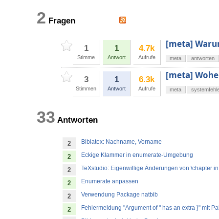
2
Fragen
[meta] Waru
1
1
4.7k
Stimme
Antwort
Aufrufe
meta
antworten
[meta] Wohe
3
1
6.3k
Stimmen
Antwort
Aufrufe
meta
systemfehl
33
Antworten
Biblatex: Nachname, Vorname
2
Eckige Klammer in enumerate-Umgebung
2
TeXstudio: Eigenwillige Änderungen von \chapter in 
2
Enumerate anpassen
2
Verwendung Package natbib
2
Fehlermeldung "Argument of " has an extra }" mit P
2