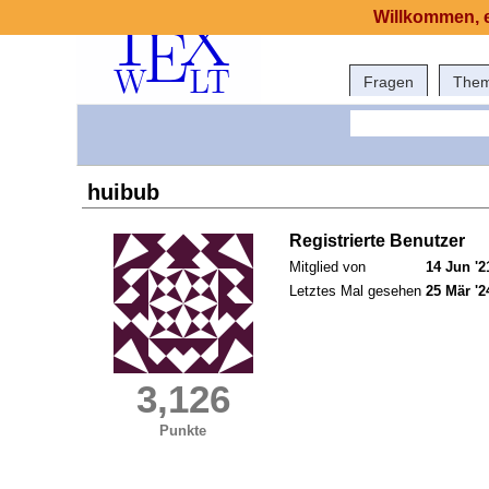
Willkommen, e
Fragen
The
huibub
Registrierte Benutzer
Mitglied von
14 Jun '2
Letztes Mal gesehen
25 Mär '2
3,126
Punkte