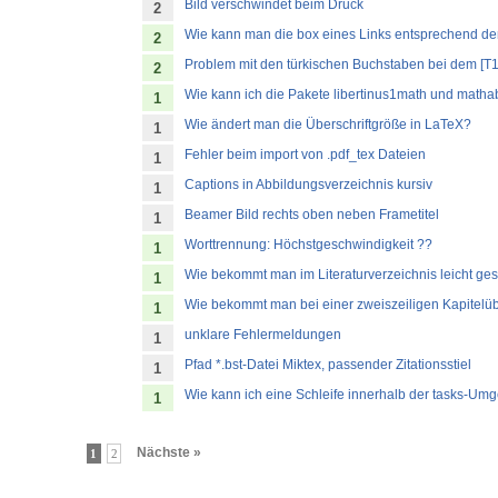
Bild verschwindet beim Druck
2
Wie kann man die box eines Links entsprechend dem
2
Problem mit den türkischen Buchstaben bei dem [T1
2
Wie kann ich die Pakete libertinus1math und mat
1
Wie ändert man die Überschriftgröße in LaTeX?
1
Fehler beim import von .pdf_tex Dateien
1
Captions in Abbildungsverzeichnis kursiv
1
Beamer Bild rechts oben neben Frametitel
1
Worttrennung: Höchstgeschwindigkeit ??
1
Wie bekommt man im Literaturverzeichnis leicht ges
1
Wie bekommt man bei einer zweiszeiligen Kapitelüb
1
unklare Fehlermeldungen
1
Pfad *.bst-Datei Miktex, passender Zitationsstiel
1
Wie kann ich eine Schleife innerhalb der tasks-U
1
Nächste »
1
2