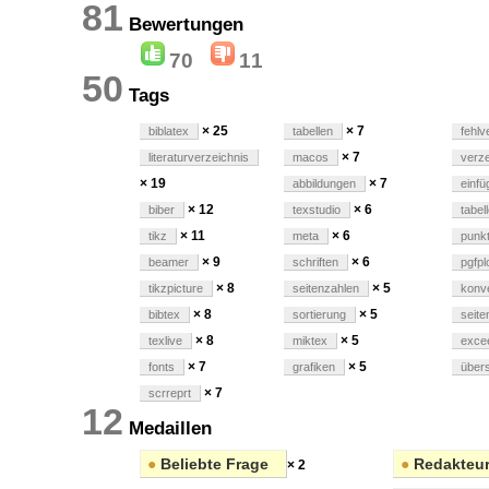
81
Bewertungen
70
11
50
Tags
× 25
× 7
biblatex
tabellen
fehlv
× 7
literaturverzeichnis
macos
verze
× 19
× 7
abbildungen
einfü
× 12
× 6
biber
texstudio
tabel
× 11
× 6
tikz
meta
punk
× 9
× 6
beamer
schriften
pgfpl
× 8
× 5
tikzpicture
seitenzahlen
konve
× 8
× 5
bibtex
sortierung
seite
× 8
× 5
texlive
miktex
exce
× 7
× 5
fonts
grafiken
übers
× 7
scrreprt
12
Medaillen
●
Beliebte Frage
●
Redakteu
× 2