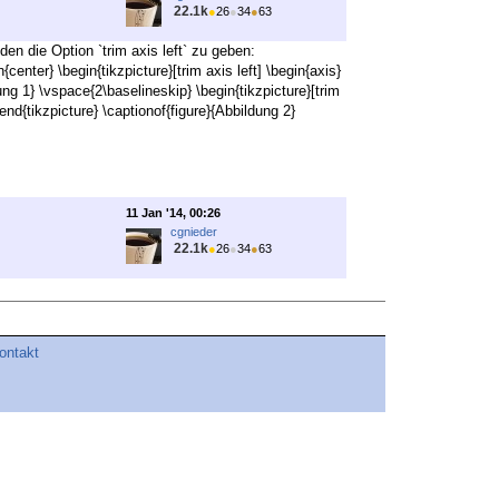
22.1k
●
26
●
34
●
63
n die Option `trim axis left` zu geben:
nter} \begin{tikzpicture}[trim axis left] \begin{axis}
dung 1} \vspace{2\baselineskip} \begin{tikzpicture}[trim
\end{tikzpicture} \captionof{figure}{Abbildung 2}
11 Jan '14, 00:26
cgnieder
22.1k
●
26
●
34
●
63
ontakt