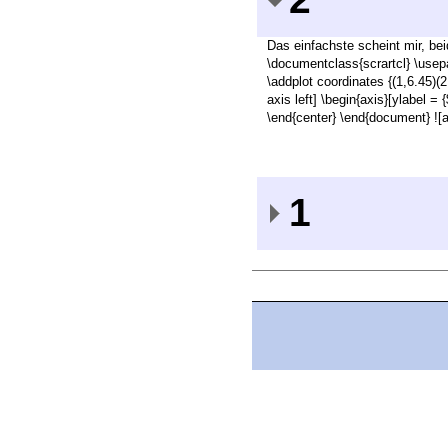
Das einfachste scheint mir, be
\documentclass{scrartcl} \usepa
\addplot coordinates {(1,6.45)(2
axis left] \begin{axis}[ylabel = 
\end{center} \end{document} ![al
1