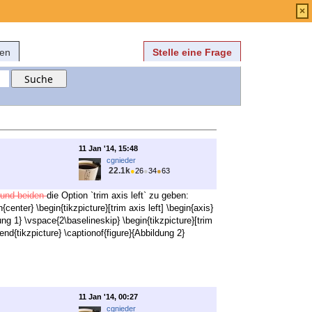
Anmelden
über
FAQ
×
fen
Stelle eine Frage
11 Jan '14, 15:48
cgnieder
22.1k
●
26
●
34
●
63
 und beiden
die Option `trim axis left` zu geben:
nter} \begin{tikzpicture}[trim axis left] \begin{axis}
dung 1} \vspace{2\baselineskip} \begin{tikzpicture}[trim
\end{tikzpicture} \captionof{figure}{Abbildung 2}
11 Jan '14, 00:27
cgnieder