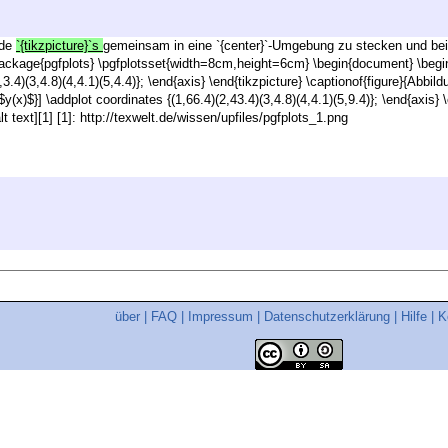
ide
`{tikzpicture}`s
gemeinsam in eine `{center}`-Umgebung zu stecken und beide
ckage{pgfplots} \pgfplotsset{width=8cm,height=6cm} \begin{document} \begin{ce
,3.4)(3,4.8)(4,4.1)(5,4.4)}; \end{axis} \end{tikzpicture} \captionof{figure}{Abbil
{$y(x)$}] \addplot coordinates {(1,66.4)(2,43.4)(3,4.8)(4,4.1)(5,9.4)}; \end{axis} 
t text][1] [1]: http://texwelt.de/wissen/upfiles/pgfplots_1.png
über
|
FAQ
|
Impressum
|
Datenschutzerklärung
|
Hilfe
|
K