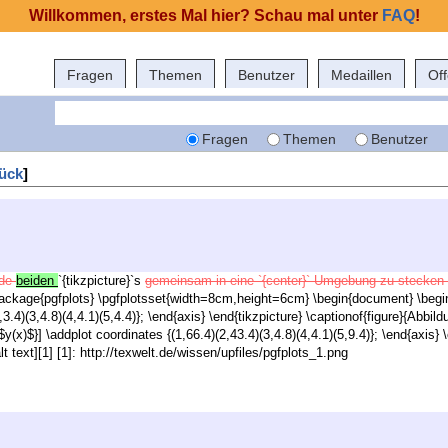
Willkommen, erstes Mal hier? Schau mal unter
FAQ
!
Fragen
Themen
Benutzer
Medaillen
Of
Fragen
Themen
Benutzer
ück
]
ide
beiden
`{tikzpicture}`s
gemeinsam in eine `{center}`-Umgebung zu stecken
ckage{pgfplots} \pgfplotsset{width=8cm,height=6cm} \begin{document} \begin{ce
,3.4)(3,4.8)(4,4.1)(5,4.4)}; \end{axis} \end{tikzpicture} \captionof{figure}{Abbil
{$y(x)$}] \addplot coordinates {(1,66.4)(2,43.4)(3,4.8)(4,4.1)(5,9.4)}; \end{axis} 
t text][1] [1]: http://texwelt.de/wissen/upfiles/pgfplots_1.png