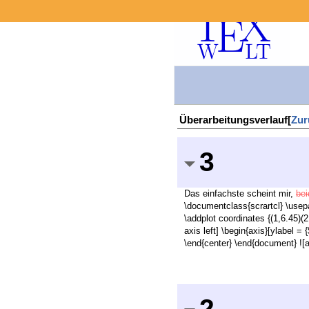
Überarbeitungsverlauf[
Zur
3
Das einfachste scheint mir,
be
\documentclass{scrartcl} \usepa
\addplot coordinates {(1,6.45)(2
axis left] \begin{axis}[ylabel = 
\end{center} \end{document} ![al
2