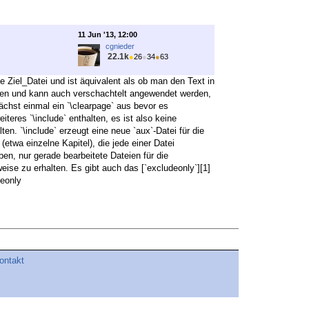
11 Jun '13, 12:00
cgnieder
22.1k
●
26
●
34
●
63
die Ziel_Datei und ist äquivalent als ob man den Text in
 werden und kann auch verschachtelt angewendet werden,
unächst einmal ein `\clearpage` aus bevor es
iteres `\include` enthalten, es ist also keine
en. `\include` erzeugt eine neue `aux`-Datei für die
etwa einzelne Kapitel), die jede einer Datei
uben, nur gerade bearbeitete Dateien für die
ise zu erhalten. Es gibt auch das [`excludeonly`][1]
deonly
ontakt