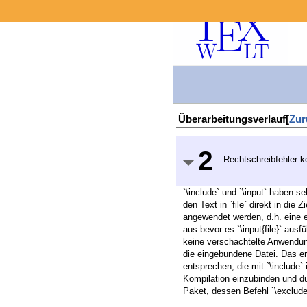
Überarbeitungsverlauf[
Zur
2
Rechtschreibfehler ko
`\include` und `\input` haben se
den Text in `file` direkt in die 
angewendet werden, d.h. eine ei
aus bevor es `\input{file}` ausf
keine verschachtelte Anwendung 
die eingebundene Datei. Das erl
entsprechen, die mit `\include` 
Kompilation einzubinden und du
Paket, dessen Befehl `\exclude