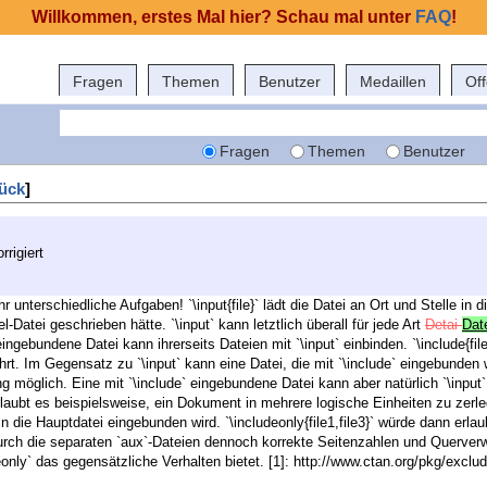
Willkommen, erstes Mal hier? Schau mal unter
FAQ
!
Fragen
Themen
Benutzer
Medaillen
Of
Fragen
Themen
Benutzer
ück
]
rrigiert
hr unterschiedliche Aufgaben! `\input{file}` lädt die Datei an Ort und Stelle in d
Ziel-Datei geschrieben hätte. `\input` kann letztlich überall für jede Art
Detai
Dat
ngebundene Datei kann ihrerseits Dateien mit `\input` einbinden. `\include{fil
ührt. Im Gegensatz zu `\input` kann eine Datei, die mit `\include` eingebunden w
möglich. Eine mit `\include` eingebundene Datei kann aber natürlich `\input` e
aubt es beispielsweise, ein Dokument in mehrere logische Einheiten zu zerleg
in die Hauptdatei eingebunden wird. `\includeonly{file1,file3}` würde dann erla
rch die separaten `aux`-Dateien dennoch korrekte Seitenzahlen und Querverwe
only` das gegensätzliche Verhalten bietet. [1]: http://www.ctan.org/pkg/exclu