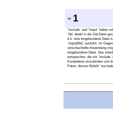
1
`\include` und `\input` haben se
`file` direkt in die Ziel-Datei
d.h. eine eingebundene Datei ka
`\input{file}` ausführt. Im Gege
verschachtelte Anwendung möglic
eingebundene Datei. Das erlaub
entsprechen, die mit `\include` 
Kompilation einzubinden und du
Paket, dessen Befehl `\exclude