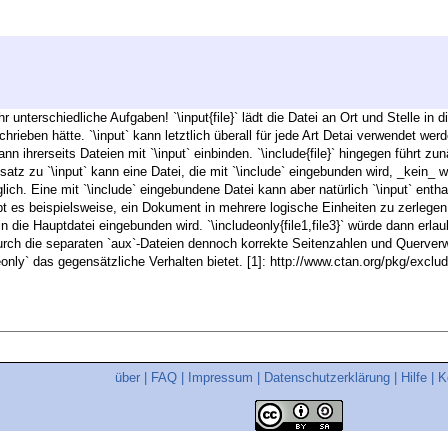
hr unterschiedliche Aufgaben! `\input{file}` lädt die Datei an Ort und Stelle in 
 geschrieben hätte. `\input` kann letztlich überall für jede Art Detai verwendet
nn ihrerseits Dateien mit `\input` einbinden. `\include{file}` hingegen führt z
nsatz zu `\input` kann eine Datei, die mit `\include` eingebunden wird, _kein_ we
h. Eine mit `\include` eingebundene Datei kann aber natürlich `\input` enthalt
t es beispielsweise, ein Dokument in mehrere logische Einheiten zu zerlegen (
in die Hauptdatei eingebunden wird. `\includeonly{file1,file3}` würde dann erla
rch die separaten `aux`-Dateien dennoch korrekte Seitenzahlen und Querverwe
only` das gegensätzliche Verhalten bietet. [1]: http://www.ctan.org/pkg/exclu
über
|
FAQ
|
Impressum
|
Datenschutzerklärung
|
Hilfe
|
K