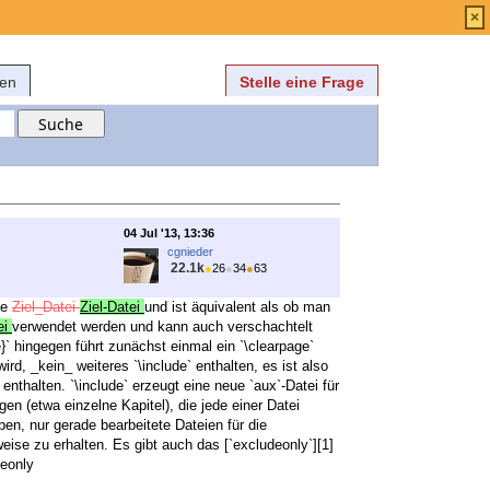
Anmelden
über
FAQ
×
fen
Stelle eine Frage
04 Jul '13, 13:36
cgnieder
22.1k
●
26
●
34
●
63
ie
Ziel_Datei
Ziel-Datei
und ist äquivalent als ob man
ei
verwendet werden und kann auch verschachtelt
e}` hingegen führt zunächst einmal ein `\clearpage`
ird, _kein_ weiteres `\include` enthalten, es ist also
nthalten. `\include` erzeugt eine neue `aux`-Datei für
en (etwa einzelne Kapitel), die jede einer Datei
uben, nur gerade bearbeitete Dateien für die
ise zu erhalten. Es gibt auch das [`excludeonly`][1]
deonly