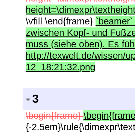
height=\dimexpr\textheigh
\vfill \end{frame}
`beamer` 
zwischen Kopf- und Fußze
muss (siehe oben). Es füh
http://texwelt.de/wissen/
12_18:21:32.png
3
\begin{frame}
\begin{frame
{-2.5em}\rule{\dimexpr\te