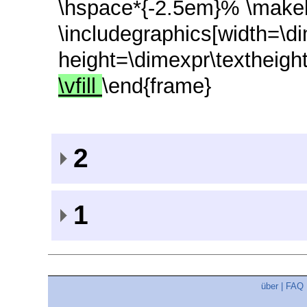
\hspace*{-2.5em}% \make
\includegraphics[width=\d
height=\dimexpr\textheigh
\vfill
\end{frame}
2
1
über
|
FAQ