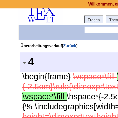
Willkommen, er
Fragen
The
Überarbeitungsverlauf[
Zurück
]
4
\begin{frame}
\vspace*\fill
{-2.5em}\rule{\dimexpr\te
\vspace*\fill
\hspace*{-2.
{% \includegraphics[width
height=\dimexpr\textheigh