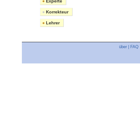
●
Experte
●
Korrekteur
●
Lehrer
über
|
FAQ