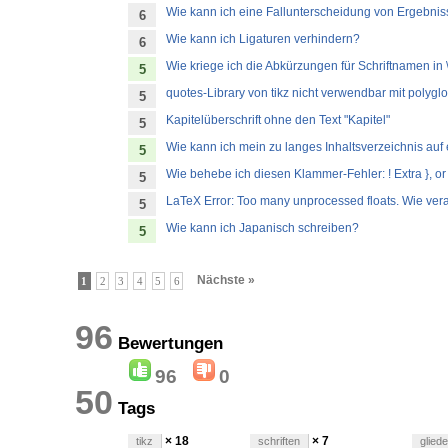
Wie kann ich eine Fallunterscheidung von Ergebnisse
6
Wie kann ich Ligaturen verhindern?
6
Wie kriege ich die Abkürzungen für Schriftnamen in 
5
quotes-Library von tikz nicht verwendbar mit polygl
5
Kapitelüberschrift ohne den Text "Kapitel"
5
Wie kann ich mein zu langes Inhaltsverzeichnis auf 
5
Wie behebe ich diesen Klammer-Fehler: ! Extra }, or f
5
LaTeX Error: Too many unprocessed floats. Wie vera
5
Wie kann ich Japanisch schreiben?
5
Nächste »
1
2
3
4
5
6
96
Bewertungen
96
0
50
Tags
× 18
× 7
tikz
schriften
glied