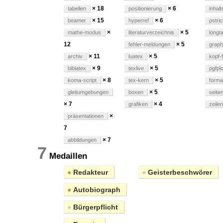
× 18
× 6
tabellen
positionierung
inhal
× 15
× 6
beamer
hyperref
pstri
×
× 5
mathe-modus
literaturverzeichnis
longt
12
× 5
fehler-meldungen
graph
× 11
× 5
archiv
luatex
kopf-
× 9
× 5
biblatex
texlive
pgfpl
× 8
× 5
koma-script
tex-kern
forma
× 5
gleitumgebungen
boxen
seite
× 7
× 4
grafiken
zeile
×
präsentationen
7
× 7
abbildungen
7
Medaillen
●
Redakteur
●
Geisterbeschwörer
●
Autobiograph
●
Bürgerpflicht