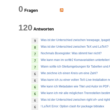
0
Fragen
120
Antworten
Was ist der Unterschied zwischen \newpage, \page
9
Was ist der Unterschied zwischen TeX und LaTeX?
8
Nochmals Boxregister: Was stimmt hier nicht?
7
Wie kann man im scrlttr2 Komavariablen unterteilen
7
Wann sollte ich Gleitumgebungen für Tabellen un
7
Wie zeichne ich einen Kreis um eine Zahl?
6
Was kann ich zu einer vollen TeX-Live-Installation
6
Wie kann ich Metadaten wie Titel und Autor im PD
6
Wie kann ich mir alle möglichen Trennstellen best
6
Was ist der Unterschied zwischen right of= und right
6
! LaTeX Error: Option clash for package biblatex
6