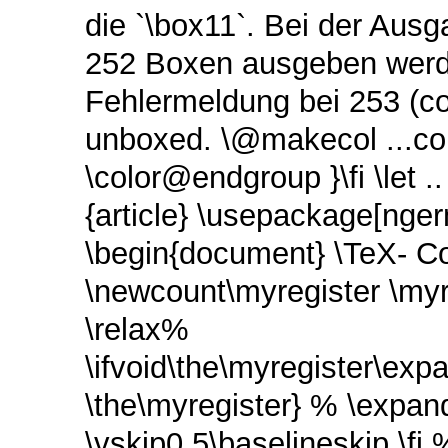
die `\box11`. Bei der Au
252 Boxen ausgeben werde
Fehlermeldung bei 253 (cop
unboxed. \@makecol ...colo
\color@endgroup }\fi \let
{article} \usepackage[nge
\begin{document} \TeX- C
\newcount\myregister \myr
\relax%
\ifvoid\the\myregister\exp
\the\myregister} % \expan
\vskip0.5\baselineskip \fi