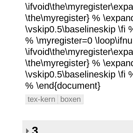
\ifvoid\the\myregister\exp
\the\myregister} % \expan
\vskip0.5\baselineskip \fi
% \myregister=0 \loop\ifn
\ifvoid\the\myregister\ex
\the\myregister} % \expan
\vskip0.5\baselineskip \fi
% \end{document}
tex-kern
boxen
3