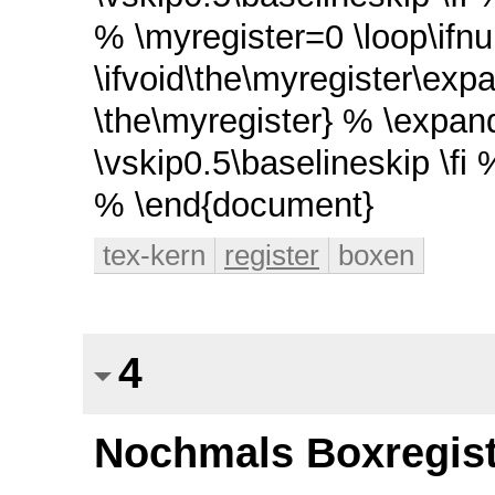
% \myregister=0 \loop\ifn
\ifvoid\the\myregister\ex
\the\myregister} % \expan
\vskip0.5\baselineskip \fi
% \end{document}
tex-kern
register
boxen
4
Nochmals Boxregist