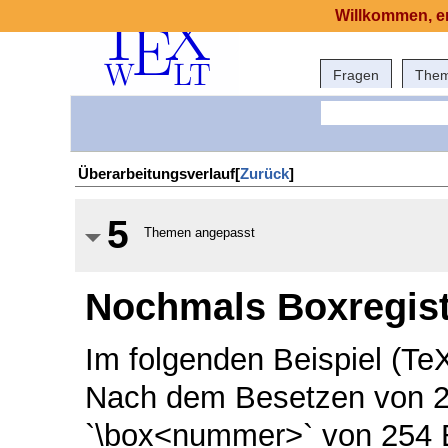
Willkommen, er
Fragen
The
Überarbeitungsverlauf[
Zurück
]
5
Themen angepasst
Nochmals Boxregist
Im folgenden Beispiel (Te
Nach dem Besetzen von 2
`\box<nummer>` von 254 B