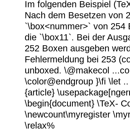
Im folgenden Beispiel (Te
Nach dem Besetzen von 2
`\box<nummer>` von 254 B
die `\box11`. Bei der Au
252 Boxen ausgeben werde
Fehlermeldung bei 253 (cop
unboxed. \@makecol ...colo
\color@endgroup }\fi \let .
{article} \usepackage[nge
\begin{document} \TeX- C
\newcount\myregister \myr
\relax%