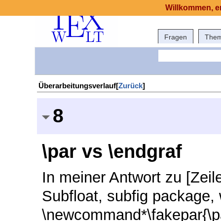
Willkommen, er
Fragen
The
Überarbeitungsverlauf[
Zurück
]
8
\par vs \endgraf
In meiner Antwort zu [Zeil
Subfloat, subfig package, 
\newcommand*\fakepar{\par