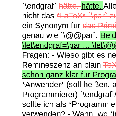
`\endgraf`
hätte.
hätte.
All
nicht das
*LaTeX*-`\par` z
ein Synonym für
das Primi
genau wie `\@@par`.
Beid
\let\endgraf=\par ... \let
Fragen: - Wieso gibt es n
Remineszenz an plain
Te
schon ganz klar für Progr
*Anwender* (soll heißen, a
Programmierer) `\endgraf
sollte ich als *Programmier
verwenden? - Wann, wo (i