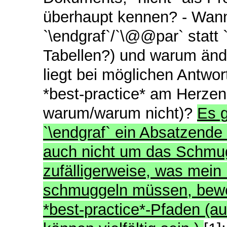
überhaupt kennen? - Wann 
`\endgraf`/`\@@par` statt 
Tabellen?) und warum ände
liegt bei möglichen Antwo
*best-practice* am Herze
warum/warum nicht)?
Es g
`\endgraf` ein Absatzende
auch nicht um das Schmug
zufälligerweise, was mein
schmuggeln müssen, bewe
*best-practice*-Pfaden (