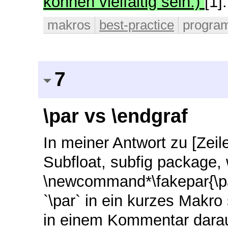
können vielfältig sein.)
[1]
makros
best-practice
progra
7
\par vs \endgraf
In meiner Antwort zu [Zeil
Subfloat, subfig package, 
\newcommand*\fakepar{\par
`\par` in ein kurzes Mak
in einem Kommentar darau