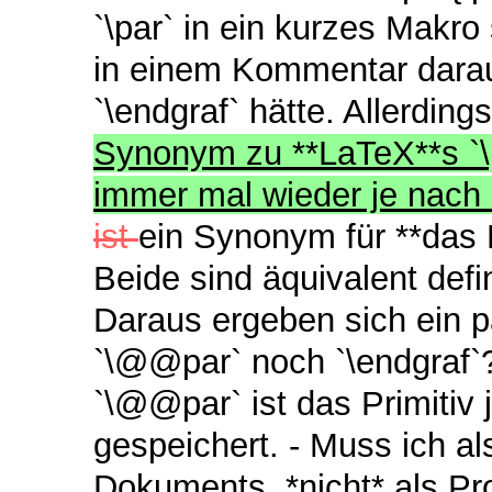
`\par` in ein kurzes Mak
in einem Kommentar darau
`\endgraf` hätte. Allerding
Synonym zu **LaTeX**s `\
immer mal wieder je nach
ist
ein Synonym für **das P
Beide sind äquivalent defin
Daraus ergeben sich ein p
`\@@par` noch `\endgraf`
`\@@par` ist das Primitiv
gespeichert. - Muss ich al
Dokuments, *nicht* als Pr