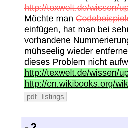
http://texwelt.de/wissen/
Möchte man
Codebeispie
einfügen, hat man bei se
vorhandene Nummerierung
mühseelig wieder entferne
dieses Problem nicht auf
http://texwelt.de/wissen/u
http://en.wikibooks.org/w
pdf
listings
2