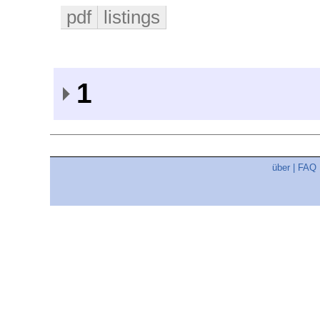
pdf
listings
1
über
|
FAQ