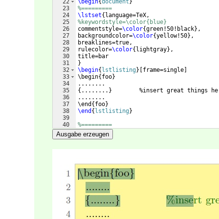
22
\begin
{
document
}
23
%=========
24
\lstset
{
language=TeX, 
25
%keywordstyle=\color{blue}
26
commentstyle=
\color
{
green!50!black
}
,
27
backgroundcolor=
\color
{
yellow!50
}
,
28
breaklines=true,
29
rulecolor=
\color
{
lightgray
}
,
30
title=bar
31
}
32
\begin
{
lstlisting
}
[frame=single] 
33
\begin{foo}
34
........
35
{........}        %insert great things he
36
........
37
\end{foo}
38
\end
{
lstlisting
}
39
40
%=========
41
\end
{
document
}
Ausgabe erzeugen