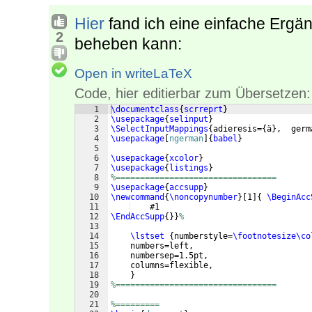
Hier
fand ich eine einfache Ergä
2
beheben kann:
Open in writeLaTeX
Code, hier editierbar zum Übersetzen:
1
\documentclass
{
scrreprt
}
2
\usepackage
{
selinput
}
3
\SelectInputMappings
{
adieresis=
{
ä
}
,  germ
4
\usepackage
[
ngerman
]
{
babel
}
5
6
\usepackage
{
xcolor
}
7
\usepackage
{
listings
}
8
%=================================
9
\usepackage
{
accsupp
}
10
\newcommand
{
\noncopynumber
}
[
1
]
{
\BeginAcc
11
    #1
12
\EndAccSupp
{
}}
%
13
14
\lstset
{
numberstyle=
\footnotesize\co
15
    numbers=left, 
16
    numbersep=1.5pt,
17
    columns=flexible,
18
}
19
%=================================
20
21
%=========