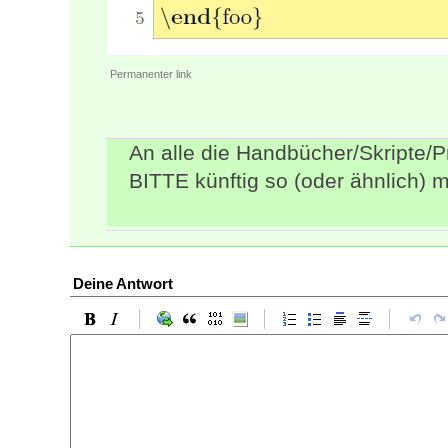
Permanenter link
An alle die Handbücher/Skripte/Pr
BITTE künftig so (oder ähnlich) 
Deine Antwort