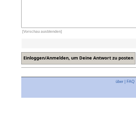
[Vorschau ausblenden]
über
|
FAQ